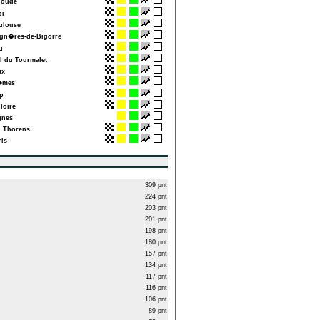
oude
i
louse
n�res-de-Bigorre
u
 du Tourmalet
ix
mes
p
loire
nes
 Thorens
is
309 pnt
224 pnt
203 pnt
201 pnt
198 pnt
180 pnt
157 pnt
134 pnt
117 pnt
116 pnt
106 pnt
89 pnt