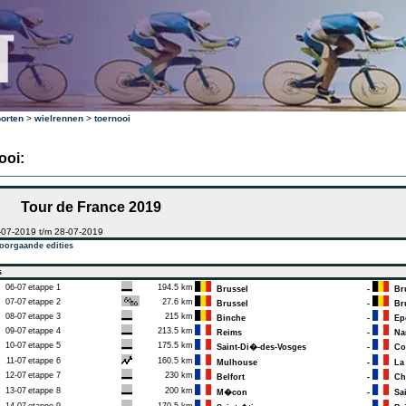
orten
>
wielrennen
>
toernooi
ooi:
Tour de France 2019
-07-2019 t/m 28-07-2019
oorgaande edities
s
06-07
etappe 1
194.5 km
Brussel
-
Bru
07-07
etappe 2
27.6 km
Brussel
-
Bru
08-07
etappe 3
215 km
Binche
-
Epe
09-07
etappe 4
213.5 km
Reims
-
Na
10-07
etappe 5
175.5 km
Saint-Di�-des-Vosges
-
Co
11-07
etappe 6
160.5 km
Mulhouse
-
La 
12-07
etappe 7
230 km
Belfort
-
Cha
13-07
etappe 8
200 km
M�con
-
Sai