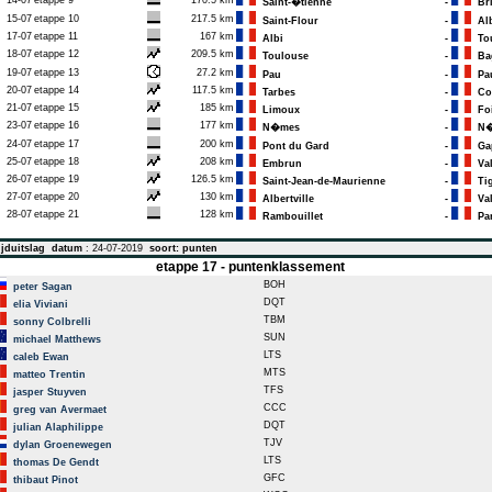
14-07
etappe 9
170.5 km
Saint-�tienne
-
Bri
15-07
etappe 10
217.5 km
Saint-Flour
-
Alb
17-07
etappe 11
167 km
Albi
-
Tou
18-07
etappe 12
209.5 km
Toulouse
-
Bag
19-07
etappe 13
27.2 km
Pau
-
Pa
20-07
etappe 14
117.5 km
Tarbes
-
Col
21-07
etappe 15
185 km
Limoux
-
Fo
23-07
etappe 16
177 km
N�mes
-
N�
24-07
etappe 17
200 km
Pont du Gard
-
Ga
25-07
etappe 18
208 km
Embrun
-
Val
26-07
etappe 19
126.5 km
Saint-Jean-de-Maurienne
-
Tig
27-07
etappe 20
130 km
Albertville
-
Val
28-07
etappe 21
128 km
Rambouillet
-
Par
jduitslag
datum
: 24-07-2019
soort: punten
etappe 17 - puntenklassement
BOH
peter Sagan
DQT
elia Viviani
TBM
sonny Colbrelli
SUN
michael Matthews
LTS
caleb Ewan
MTS
matteo Trentin
TFS
jasper Stuyven
CCC
greg van Avermaet
DQT
julian Alaphilippe
TJV
dylan Groenewegen
LTS
thomas De Gendt
GFC
thibaut Pinot