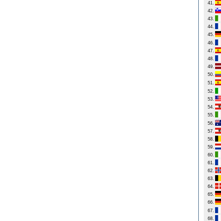
41.
42.
43.
44.
45.
46.
47.
48.
49.
50.
51.
52.
53.
54.
55.
56.
57.
58.
59.
60.
61.
62.
63.
64.
65.
66.
67.
68.