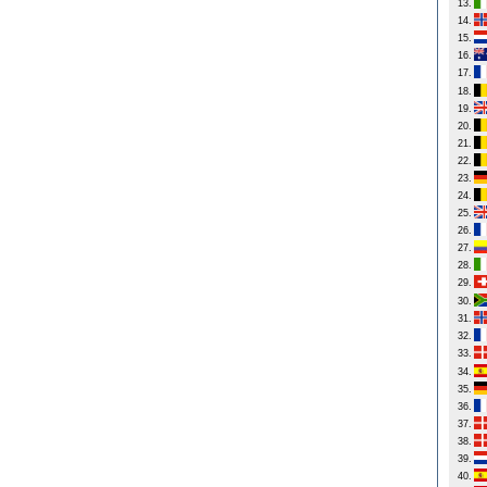
13.
14.
15.
16.
17.
18.
19.
20.
21.
22.
23.
24.
25.
26.
27.
28.
29.
30.
31.
32.
33.
34.
35.
36.
37.
38.
39.
40.