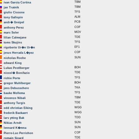
TBM
ivan Garcia Cortina
TBM
jan Tratnik
TFS
giulio Ciccone
ALM
tony Gallopin
PCB
andr� Greipel
COF
anthony Perez
MOV
marc Soler
TDE
lilian Calmejane
TFS
toms Skujins
EF1
rigoberto Ur�n Ur�n
COF
jesus Herrada L�pez
SUN
nicholas Roche
edward King
BOH
Lukas Postlberger
TDE
niccol� Bonifazio
TFS
richie Porte
BOH
gregor Muhlberger
TKA
jens Debusschere
TFS
bauke Mollema
TBM
vincenzo Nibali
TDE
anthony Turgis
WGG
odd christian Eiking
WGG
frederik Backaert
TDD
lars ytting Bak
SUN
Nikias Arndt
SUN
lennard K�mna
COF
Pierre-Luc Perrichon
TDE
romain Sicard