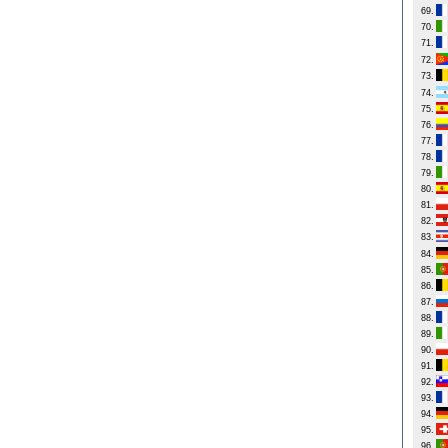
69.
70.
71.
72.
73.
74.
75.
76.
77.
78.
79.
80.
81.
82.
83.
84.
85.
86.
87.
88.
89.
90.
91.
92.
93.
94.
95.
96.