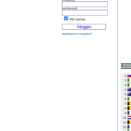
emailadres:
wachtwoord:
Blijf ingelogd
wachtwoord vergeten?
Wedstri
1.
2.
3.
4.
5.
6.
7.
8.
9.
10.
11.
12.