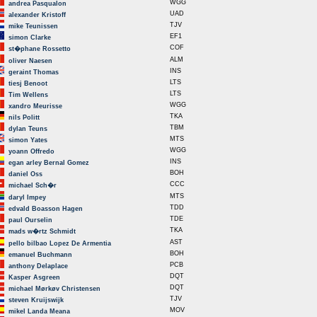
WGG
andrea Pasqualon
UAD
alexander Kristoff
TJV
mike Teunissen
EF1
simon Clarke
COF
st�phane Rossetto
ALM
oliver Naesen
INS
geraint Thomas
LTS
tiesj Benoot
LTS
Tim Wellens
WGG
xandro Meurisse
TKA
nils Politt
TBM
dylan Teuns
MTS
simon Yates
WGG
yoann Offredo
INS
egan arley Bernal Gomez
BOH
daniel Oss
CCC
michael Sch�r
MTS
daryl Impey
TDD
edvald Boasson Hagen
TDE
paul Ourselin
TKA
mads w�rtz Schmidt
AST
pello bilbao Lopez De Armentia
BOH
emanuel Buchmann
PCB
anthony Delaplace
DQT
Kasper Asgreen
DQT
michael Mørkøv Christensen
TJV
steven Kruijswijk
MOV
mikel Landa Meana