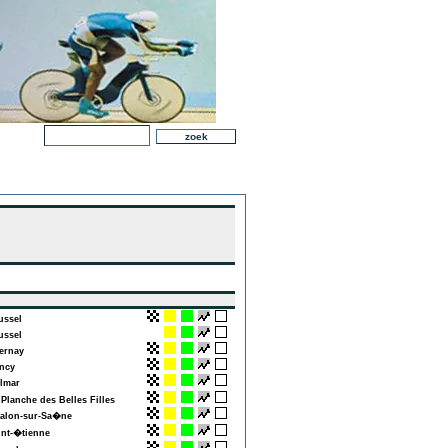
ssel
ssel
rnay
ncy
lmar
Planche des Belles Filles
lon-sur-Sa�ne
nt-�tienne