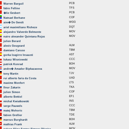
PCB
Warren Barguil
TFS
fabio Felline
PCB
�lie Gesbert
COF
Natnael Berhane
WGG
aim� De Gendt
DQT
ariel maximiliano Richeze
MOV
alejandro Valverde Belmonte
MOV
nairo alexander Quintana Rojas
julien Berard
ALM
alexis Gougeard
TBM
damiano Caruso
AST
gorka Izagirre Insausti
CCC
lukasz Wisniowski
BOH
patrick Konrad
MOV
andre� Amador Bipkazacova
TJV
tony Martin
UAD
rui alberto faria da Costa
LTS
maxime Monfort
TKA
Ilnur Zakarin
COF
julien Simon
EF1
alberto Bettiol
INS
michal Kwiatkowski
CCC
serge Pauwels
TBM
matej Mohoric
TDE
fabien Grellier
BOH
marcus Burghardt
ALM
mathias Frank
MOV