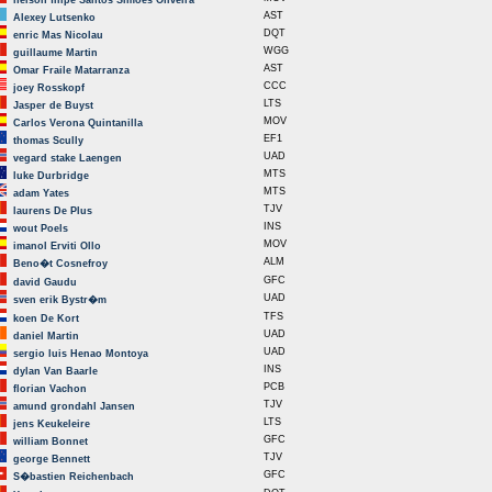
nelson filipe Santos Simoes Oliveira
AST
Alexey Lutsenko
DQT
enric Mas Nicolau
WGG
guillaume Martin
AST
Omar Fraile Matarranza
CCC
joey Rosskopf
LTS
Jasper de Buyst
MOV
Carlos Verona Quintanilla
EF1
thomas Scully
UAD
vegard stake Laengen
MTS
luke Durbridge
MTS
adam Yates
TJV
laurens De Plus
INS
wout Poels
MOV
imanol Erviti Ollo
ALM
Beno�t Cosnefroy
GFC
david Gaudu
UAD
sven erik Bystr�m
TFS
koen De Kort
UAD
daniel Martin
UAD
sergio luis Henao Montoya
INS
dylan Van Baarle
PCB
florian Vachon
TJV
amund grondahl Jansen
LTS
jens Keukeleire
GFC
william Bonnet
TJV
george Bennett
GFC
S�bastien Reichenbach