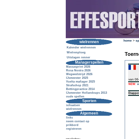
home
>
sp
wielrennen
Kalender wielrennen
Wielrenploeg
Toern
Uitslagen renner
Managerspellen
Massasprint 2026
Rosa Nostra 2026
Wegwedstrijd 2026
IJsmeester 2025
van 06
Vuelta mañager 2025
NEW:
v
Strafschop 2021
Bettingpractice 2014
IJsmeester Hollandcups 2013
Etappe
oude spellen
Sporten
schaatsen
wielrennen
Algemeen
links
neem contact op
prikbord
registreren