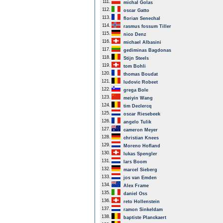
111.
michal Golas
112.
oscar Gatto
113.
florian Senechal
114.
rasmus fossum Tiller
115.
nico Denz
116.
michael Albasini
117.
gediminas Bagdonas
118.
Stijn Steels
119.
tom Bohli
120.
thomas Boudat
121.
ludovic Robeet
122.
grega Bole
123.
meiyin Wang
124.
tim Declercq
125.
oscar Riesebeek
126.
angelo Tulik
127.
cameron Meyer
128.
christian Knees
129.
Moreno Hofland
130.
lukas Spengler
131.
lars Boom
132.
marcel Sieberg
133.
jos van Emden
134.
Alex Frame
135.
daniel Oss
136.
reto Hollenstein
137.
ramon Sinkeldam
138.
baptiste Planckaert