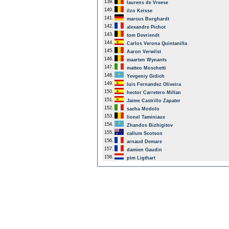
139.
laurens de Vreese
140.
ilzo Keisse
141.
marcus Burghardt
142.
alexandre Pichot
143.
tom Devriendt
144.
Carlos Verona Quintanilla
145.
Aaron Verwilst
146.
maarten Wynants
147.
matteo Moschetti
148.
Yevgeniy Gidich
149.
luis Fernandez Oliveira
150.
hector Carretero Millan
151.
Jaime Castrillo Zapater
152.
sacha Modolo
153.
lionel Taminiaux
154.
Zhandos Bizhigitov
155.
callum Scotson
156.
arnaud Demare
157.
damien Gaudin
158.
pim Ligthart