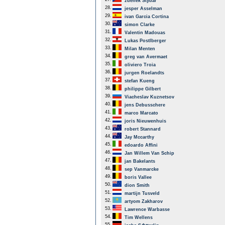
zdenek Stybar
28.
jesper Asselman
29.
ivan Garcia Cortina
30.
simon Clarke
31.
Valentin Madouas
32.
Lukas Postlberger
33.
Milan Menten
34.
greg van Avermaet
35.
oliviero Troia
36.
jurgen Roelandts
37.
stefan Kueng
38.
philippe Gilbert
39.
Viacheslav Kuznetsov
40.
jens Debusschere
41.
marco Marcato
42.
joris Nieuwenhuis
43.
robert Stannard
44.
Jay Mccarthy
45.
edoardo Affini
46.
Jan Willem Van Schip
47.
jan Bakelants
48.
sep Vanmarcke
49.
boris Vallee
50.
dion Smith
51.
martijn Tusveld
52.
artyom Zakharov
53.
Lawrence Warbasse
54.
Tim Wellens
55.