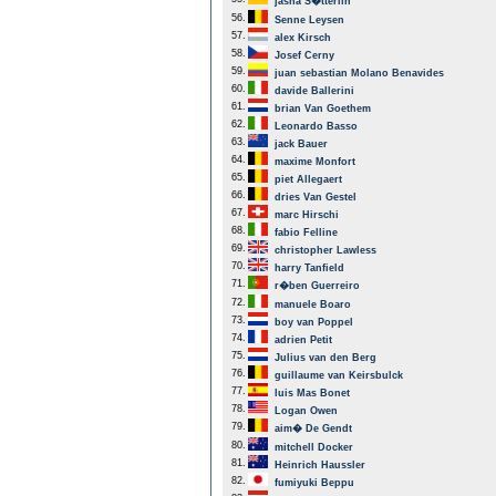
jasha S�tterlin
56.
Senne Leysen
57.
alex Kirsch
58.
Josef Cerny
59.
juan sebastian Molano Benavides
60.
davide Ballerini
61.
brian Van Goethem
62.
Leonardo Basso
63.
jack Bauer
64.
maxime Monfort
65.
piet Allegaert
66.
dries Van Gestel
67.
marc Hirschi
68.
fabio Felline
69.
christopher Lawless
70.
harry Tanfield
71.
r�ben Guerreiro
72.
manuele Boaro
73.
boy van Poppel
74.
adrien Petit
75.
Julius van den Berg
76.
guillaume van Keirsbulck
77.
luis Mas Bonet
78.
Logan Owen
79.
aim� De Gendt
80.
mitchell Docker
81.
Heinrich Haussler
82.
fumiyuki Beppu