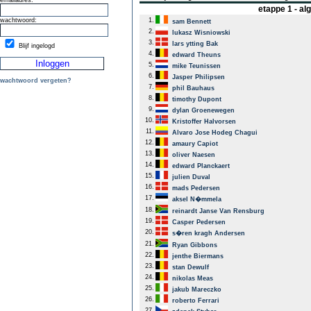
emailadres:
etappe 1 - a
wachtwoord:
1.
sam Bennett
2.
lukasz Wisniowski
3.
lars ytting Bak
Blijf ingelogd
4.
edward Theuns
5.
mike Teunissen
6.
Jasper Philipsen
wachtwoord vergeten?
7.
phil Bauhaus
8.
timothy Dupont
9.
dylan Groenewegen
10.
Kristoffer Halvorsen
11.
Alvaro Jose Hodeg Chagui
12.
amaury Capiot
13.
oliver Naesen
14.
edward Planckaert
15.
julien Duval
16.
mads Pedersen
17.
aksel N�mmela
18.
reinardt Janse Van Rensburg
19.
Casper Pedersen
20.
s�ren kragh Andersen
21.
Ryan Gibbons
22.
jenthe Biermans
23.
stan Dewulf
24.
nikolas Meas
25.
jakub Mareczko
26.
roberto Ferrari
27.