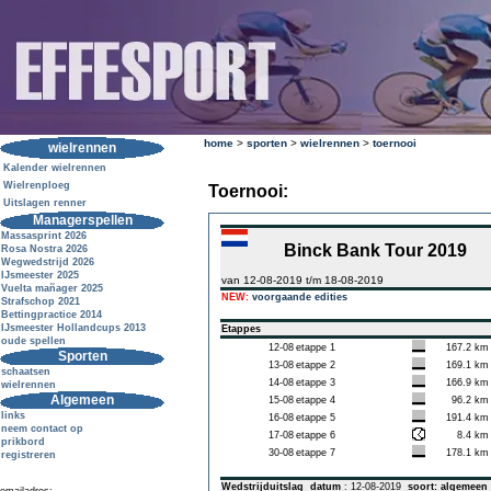
home
>
sporten
>
wielrennen
>
toernooi
wielrennen
Kalender wielrennen
Wielrenploeg
Toernooi:
Uitslagen renner
Managerspellen
Massasprint 2026
Binck Bank Tour 2019
Rosa Nostra 2026
Wegwedstrijd 2026
IJsmeester 2025
van 12-08-2019 t/m 18-08-2019
Vuelta mañager 2025
NEW:
voorgaande edities
Strafschop 2021
Bettingpractice 2014
IJsmeester Hollandcups 2013
Etappes
oude spellen
12-08
etappe 1
167.2 km
Sporten
13-08
etappe 2
169.1 km
schaatsen
14-08
etappe 3
166.9 km
wielrennen
Algemeen
15-08
etappe 4
96.2 km
links
16-08
etappe 5
191.4 km
neem contact op
17-08
etappe 6
8.4 km
prikbord
30-08
etappe 7
178.1 km
registreren
Wedstrijduitslag
datum
: 12-08-2019
soort: algemeen