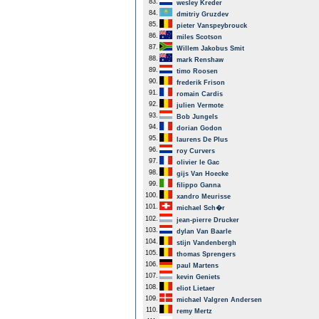
83.
wesley Kreder
84.
dmitriy Gruzdev
85.
pieter Vanspeybrouck
86.
miles Scotson
87.
Willem Jakobus Smit
88.
mark Renshaw
89.
timo Roosen
90.
frederik Frison
91.
romain Cardis
92.
julien Vermote
93.
Bob Jungels
94.
dorian Godon
95.
laurens De Plus
96.
roy Curvers
97.
olivier le Gac
98.
gijs Van Hoecke
99.
filippo Ganna
100.
xandro Meurisse
101.
michael Sch�r
102.
jean-pierre Drucker
103.
dylan Van Baarle
104.
stijn Vandenbergh
105.
thomas Sprengers
106.
paul Martens
107.
kevin Geniets
108.
eliot Lietaer
109.
michael Valgren Andersen
110.
remy Mertz