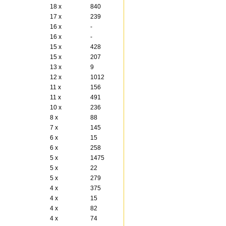
18 x
840
17 x
239
16 x
-
16 x
-
15 x
428
15 x
207
13 x
9
12 x
1012
11 x
156
11 x
491
10 x
236
8 x
88
7 x
145
6 x
15
6 x
258
5 x
1475
5 x
22
5 x
279
4 x
375
4 x
15
4 x
82
4 x
74