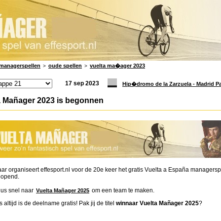
managerspellen
oude spellen
vuelta ma�ager 2023
>
>
17 sep 2023
Hip�dromo de la Zarzuela - Madrid Pai
a Mañager 2023 is begonnen
jaar organiseert effesport.nl voor de 20e keer het gratis Vuelta a España managers
eopend.
us snel naar
om een team te maken.
Vuelta Mañager 2025
 altijd is de deelname gratis! Pak jij de titel
winnaar Vuelta Mañager 2025
?