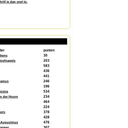
hrijf je dan snel in.
der
punten
30
lkens
203
Hoefnagels
583
436
441
246
Damus
196
534
pstra
234
an der Hoorn
464
224
378
mers
428
476
 Augustinus
307
Timmer