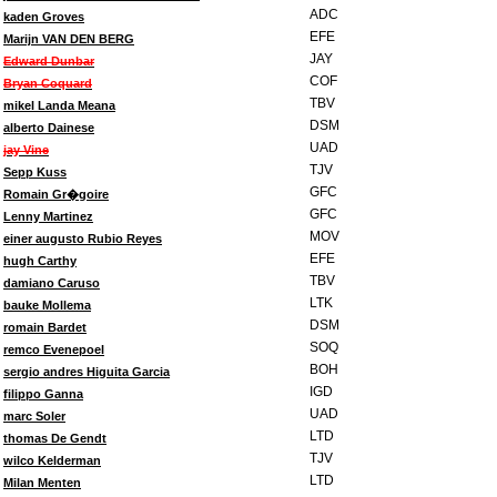
ADC
kaden Groves
EFE
Marijn VAN DEN BERG
JAY
Edward Dunbar
COF
Bryan Coquard
TBV
mikel Landa Meana
DSM
alberto Dainese
UAD
jay Vine
TJV
Sepp Kuss
GFC
Romain Gr�goire
GFC
Lenny Martinez
MOV
einer augusto Rubio Reyes
EFE
hugh Carthy
TBV
damiano Caruso
LTK
bauke Mollema
DSM
romain Bardet
SOQ
remco Evenepoel
BOH
sergio andres Higuita Garcia
IGD
filippo Ganna
UAD
marc Soler
LTD
thomas De Gendt
TJV
wilco Kelderman
LTD
Milan Menten