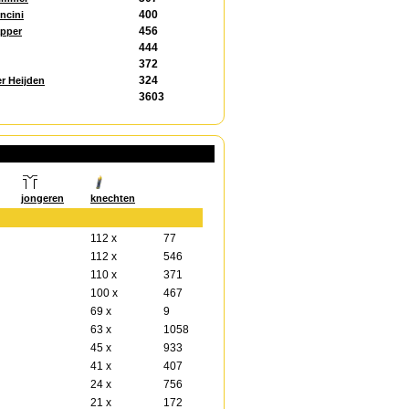
400
ncini
456
apper
444
372
324
er Heijden
3603
jongeren
knechten
112 x
77
112 x
546
110 x
371
100 x
467
69 x
9
63 x
1058
45 x
933
41 x
407
24 x
756
21 x
172