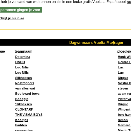
 heb je verstand van wielrennen en zin in een leuke gratis Vuelta a Españapool
sc
 personen gingen je voor!
chrijf je nu in <<
Dagwinnaars Vuelta Ma�ager
ppe
teamnaam
ploeglei
Dotemina
Henk Wi
ONDO
Gerard 
Luc Nilis
Luc
Luc Nilis
Luc
Slikheksen
Dirque
Nostrappers
Nostra 
van alles wat
steven
Boulevard boys
adam ter
Booggie
Pieter v
Slikheksen
Dirque
CLONTARF
Wincent
THE VISMA BOYS
bert ha
Kooltjes
ramon
Padden
Gerhard
cappuccino
Martin 