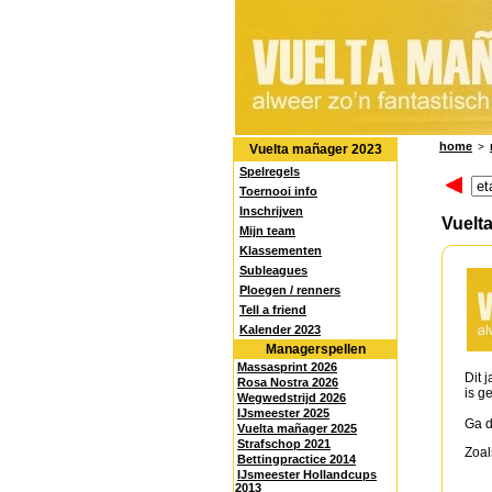
home
>
Vuelta mañager 2023
Spelregels
Toernooi info
Inschrijven
Vuelt
Mijn team
Klassementen
Subleagues
Ploegen / renners
Tell a friend
Kalender 2023
Managerspellen
Massasprint 2026
Dit 
Rosa Nostra 2026
is g
Wegwedstrijd 2026
IJsmeester 2025
Ga d
Vuelta mañager 2025
Strafschop 2021
Zoals
Bettingpractice 2014
IJsmeester Hollandcups
2013