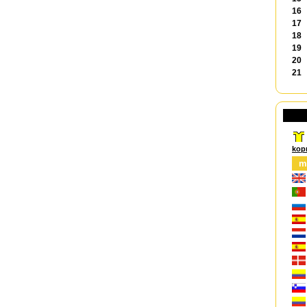
16
17
18
19
20
21
kop
m