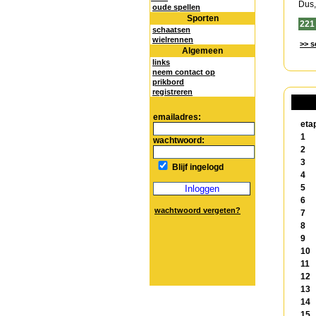
Dus,
oude spellen
Sporten
221
schaatsen
wielrennen
>> s
Algemeen
links
neem contact op
prikbord
registreren
emailadres:
eta
1
wachtwoord:
2
3
Blijf ingelogd
4
5
6
wachtwoord vergeten?
7
8
9
10
11
12
13
14
15