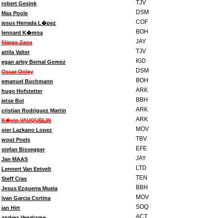
TJV
robert Gesink
DSM
Max Poole
COF
jesus Herrada L�pez
BOH
lennard K�mna
JAY
filippo Zana
TJV
attila Valter
IGD
egan arley Bernal Gomez
DSM
Oscar Onley
BOH
emanuel Buchmann
ARK
hugo Hofstetter
BBH
jetse Bol
ARK
cristian Rodriguez Martin
ARK
K�vin VAUQUELIN
MOV
oier Lazkano Lopez
TBV
wout Poels
EFE
stefan Bissegger
JAY
Jan MAAS
LTD
Lennert Van Eetvelt
TEN
Steff Cras
BBH
Jesus Ezquerra Muela
MOV
ivan Garcia Cortina
SOQ
jan Hirt
ACT
andrea Vendrame