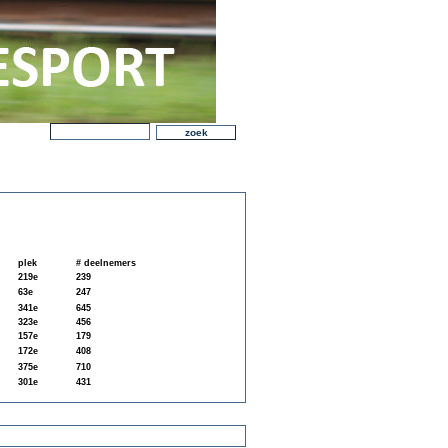
plek
# deelnemers
219e
239
63e
247
341e
645
323e
456
157e
179
172e
408
375e
710
301e
431