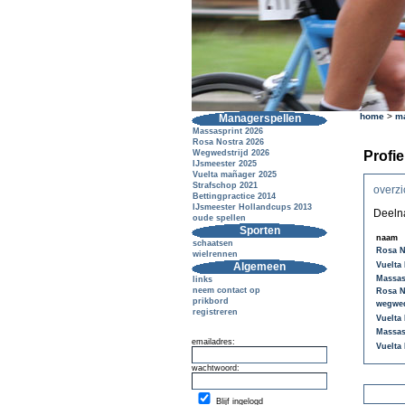
home
>
m
Managerspellen
Massasprint 2026
Rosa Nostra 2026
Profie
Wegwedstrijd 2026
IJsmeester 2025
Vuelta mañager 2025
Strafschop 2021
overzi
Bettingpractice 2014
IJsmeester Hollandcups 2013
Deelna
oude spellen
Sporten
naam
schaatsen
Rosa No
wielrennen
Algemeen
Vuelta
Massas
links
neem contact op
Rosa No
prikbord
wegwed
registreren
Vuelta
Massas
emailadres:
Vuelta
wachtwoord:
Blijf ingelogd