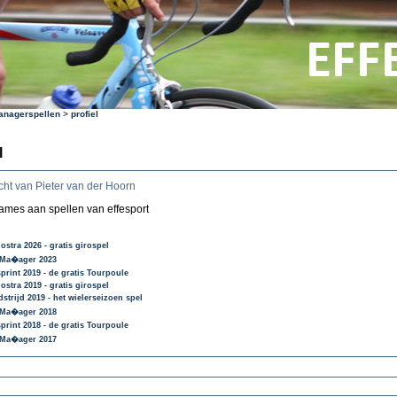
anagerspellen
>
profiel
l
cht van Pieter van der Hoorn
mes aan spellen van effesport
stra 2026 - gratis girospel
 Ma�ager 2023
print 2019 - de gratis Tourpoule
stra 2019 - gratis girospel
strijd 2019 - het wielerseizoen spel
 Ma�ager 2018
print 2018 - de gratis Tourpoule
 Ma�ager 2017