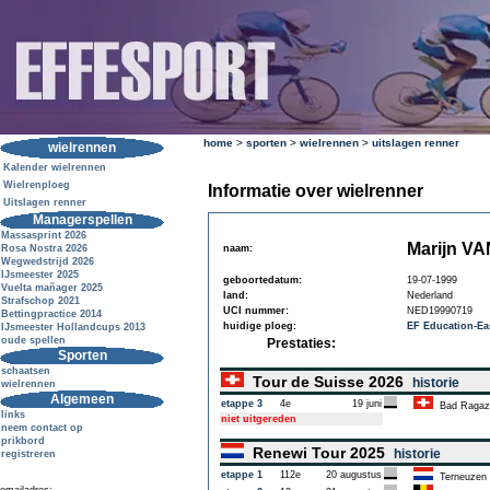
home
>
sporten
>
wielrennen
>
uitslagen renner
wielrennen
Kalender wielrennen
Wielrenploeg
Informatie over wielrenner
Uitslagen renner
Managerspellen
Massasprint 2026
Marijn V
Rosa Nostra 2026
naam:
Wegwedstrijd 2026
IJsmeester 2025
geboortedatum:
19-07-1999
Vuelta mañager 2025
land:
Nederland
Strafschop 2021
UCI nummer:
NED19990719
Bettingpractice 2014
huidige ploeg:
EF Education-Ea
IJsmeester Hollandcups 2013
oude spellen
Prestaties:
Sporten
schaatsen
Tour de Suisse 2026
historie
wielrennen
Algemeen
etappe 3
4e
19 juni
Bad Ragaz
links
niet uitgereden
neem contact op
prikbord
Renewi Tour 2025
historie
registreren
etappe 1
112e
20 augustus
Terneuzen