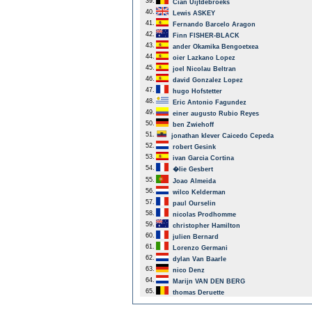
39.
Cian Uijtdebroeks
40.
Lewis ASKEY
41.
Fernando Barcelo Aragon
42.
Finn FISHER-BLACK
43.
ander Okamika Bengoetxea
44.
oier Lazkano Lopez
45.
joel Nicolau Beltran
46.
david Gonzalez Lopez
47.
hugo Hofstetter
48.
Eric Antonio Fagundez
49.
einer augusto Rubio Reyes
50.
ben Zwiehoff
51.
jonathan klever Caicedo Cepeda
52.
robert Gesink
53.
ivan Garcia Cortina
54.
�lie Gesbert
55.
Joao Almeida
56.
wilco Kelderman
57.
paul Ourselin
58.
nicolas Prodhomme
59.
christopher Hamilton
60.
julien Bernard
61.
Lorenzo Germani
62.
dylan Van Baarle
63.
nico Denz
64.
Marijn VAN DEN BERG
65.
thomas Deruette