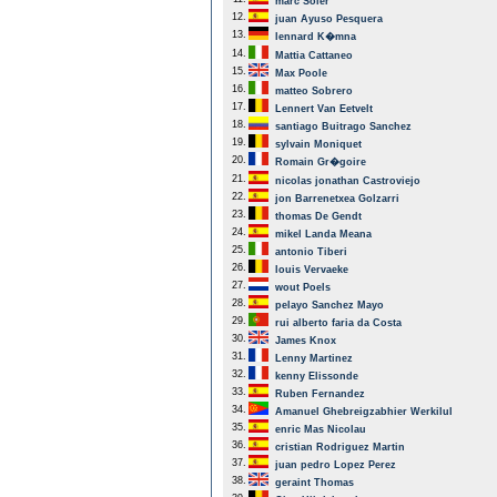
marc Soler
12.
juan Ayuso Pesquera
13.
lennard K�mna
14.
Mattia Cattaneo
15.
Max Poole
16.
matteo Sobrero
17.
Lennert Van Eetvelt
18.
santiago Buitrago Sanchez
19.
sylvain Moniquet
20.
Romain Gr�goire
21.
nicolas jonathan Castroviejo
22.
jon Barrenetxea Golzarri
23.
thomas De Gendt
24.
mikel Landa Meana
25.
antonio Tiberi
26.
louis Vervaeke
27.
wout Poels
28.
pelayo Sanchez Mayo
29.
rui alberto faria da Costa
30.
James Knox
31.
Lenny Martinez
32.
kenny Elissonde
33.
Ruben Fernandez
34.
Amanuel Ghebreigzabhier Werkilul
35.
enric Mas Nicolau
36.
cristian Rodriguez Martin
37.
juan pedro Lopez Perez
38.
geraint Thomas