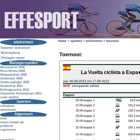
home
>
sporten
>
wielrennen
>
toernooi
wielrennen
Kalender wielrennen
Wielrenploeg
Toernooi:
Uitslagen renner
Managerspellen
Massasprint 2026
Rosa Nostra 2026
La Vuelta ciclista a Esp
Wegwedstrijd 2026
IJsmeester 2025
van 26-08-2023 t/m 17-09-2023
Vuelta mañager 2025
Strafschop 2021
NEW:
voorgaande edities
Bettingpractice 2014
IJsmeester Hollandcups 2013
Etappes
oude spellen
26-08
etappe 1
14.8 k
Sporten
27-08
etappe 2
181.8 k
schaatsen
wielrennen
28-08
etappe 3
158.5 k
Algemeen
29-08
etappe 4
183.4 k
links
30-08
etappe 5
186.2 k
neem contact op
prikbord
31-08
etappe 6
183.1 k
registreren
01-09
etappe 7
200.8 k