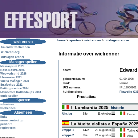
home
>
sporten
>
wielrennen
>
uitslagen renner
wielrennen
Kalender wielrennen
Wielrenploeg
Informatie over wielrenner
Uitslagen renner
Managerspellen
Massasprint 2026
Edward
Rosa Nostra 2026
naam:
Wegwedstrijd 2026
IJsmeester 2025
geboortedatum:
01-09-1996
Vuelta mañager 2025
land:
Ierland
Strafschop 2021
UCI nummer:
IRL19960901
Bettingpractice 2014
huidige ploeg:
Pinarello Q3
IJsmeester Hollandcups 2013
oude spellen
Prestaties:
Sporten
schaatsen
Il Lombardia 2025
historie
wielrennen
Algemeen
Uitslag
38e
11 oktober
Como
links
neem contact op
La Vuelta ciclista a España 20
prikbord
registreren
etappe 1
142e
23 augustus
Torino �
etappe 2
65e
24 augustus
Alba