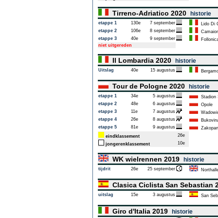
Tirreno-Adriatico 2020
historie
etappe 1
130e
7 september
Lido Di 
etappe 2
106e
8 september
Camaior
etappe 3
40e
9 september
Follonic
niet uitgereden
Il Lombardia 2020
historie
Uitslag
40e
15 augustus
Bergam
Tour de Pologne 2020
historie
etappe 1
34e
5 augustus
Stadion 
etappe 2
48e
6 augustus
Opole
etappe 3
11e
7 augustus
Wadowi
etappe 4
26e
8 augustus
Bukovina
etappe 5
81e
9 augustus
Zakopa
26e
eindklassement
10e
jongerenklassement
WK wielrennen 2019
historie
tijdrit
26e
25 september
Northalle
Clasica Ciclista San Sebastian
uitslag
15e
3 augustus
San Seb
Giro d'Italia 2019
historie