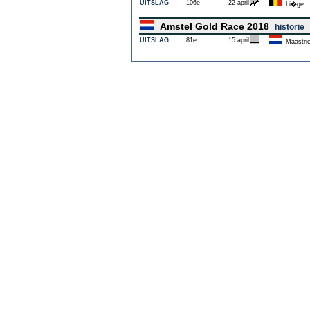
UITSLAG
106e
22 april
Li�ge
Amstel Gold Race 2018
historie
UITSLAG
81e
15 april
Maastric