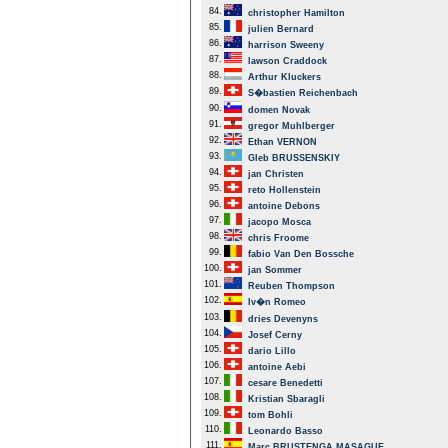
84.
christopher Hamilton
85.
julien Bernard
86.
harrison Sweeny
87.
lawson Craddock
88.
Arthur Kluckers
89.
S�bastien Reichenbach
90.
domen Novak
91.
gregor Muhlberger
92.
Ethan VERNON
93.
Gleb BRUSSENSKIY
94.
jan Christen
95.
reto Hollenstein
96.
antoine Debons
97.
jacopo Mosca
98.
chris Froome
99.
fabio Van Den Bossche
100.
jan Sommer
101.
Reuben Thompson
102.
Iv�n Romeo
103.
dries Devenyns
104.
Josef Cerny
105.
dario Lillo
106.
antoine Aebi
107.
cesare Benedetti
108.
Kristian Sbaragli
109.
tom Bohli
110.
Leonardo Basso
111.
Marc BRUSTENGA MASAGUE