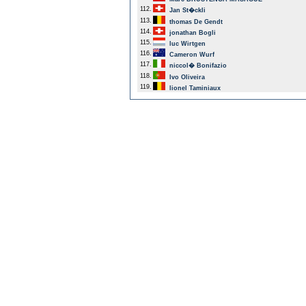
112.
Jan St�ckli
113.
thomas De Gendt
114.
jonathan Bogli
115.
luc Wirtgen
116.
Cameron Wurf
117.
niccol� Bonifazio
118.
Ivo Oliveira
119.
lionel Taminiaux