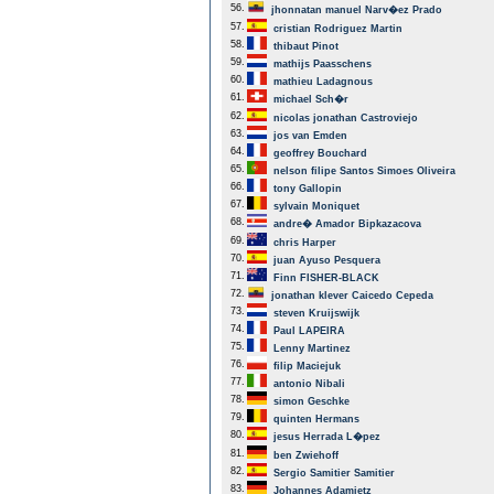
56.
jhonnatan manuel Narv�ez Prado
57.
cristian Rodriguez Martin
58.
thibaut Pinot
59.
mathijs Paasschens
60.
mathieu Ladagnous
61.
michael Sch�r
62.
nicolas jonathan Castroviejo
63.
jos van Emden
64.
geoffrey Bouchard
65.
nelson filipe Santos Simoes Oliveira
66.
tony Gallopin
67.
sylvain Moniquet
68.
andre� Amador Bipkazacova
69.
chris Harper
70.
juan Ayuso Pesquera
71.
Finn FISHER-BLACK
72.
jonathan klever Caicedo Cepeda
73.
steven Kruijswijk
74.
Paul LAPEIRA
75.
Lenny Martinez
76.
filip Maciejuk
77.
antonio Nibali
78.
simon Geschke
79.
quinten Hermans
80.
jesus Herrada L�pez
81.
ben Zwiehoff
82.
Sergio Samitier Samitier
83.
Johannes Adamietz