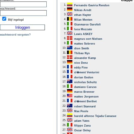
etappe 
emailadres:
1.
Fernando Gaviria Rendon
wachtwoord:
2.
Nikias Arndt
3.
ethan Hayter
4.
Blijf ingelogd
Milan Menten
5.
Gianmarco Garofoli
6.
luca Mozzato
7.
Lewis ASKEY
wachtwoord vergeten?
8.
magnus cort Nielsen
9.
matteo Sobrero
10.
dion Smith
11.
Thibau Nys
12.
alexander Kamp
13.
nico Denz
14.
eddy Fine
15.
cl�ment Venturini
16.
dorian Godon
17.
nicholas Schultz
18.
damiano Caruso
19.
marco Brenner
20.
matteo Jorgenson
21.
cl�ment Berthet
22.
robert Stannard
23.
Max Poole
24.
harold alfonso Tejada Canacue
25.
adam Yates
26.
filippo Zana
27.
Oscar Onley