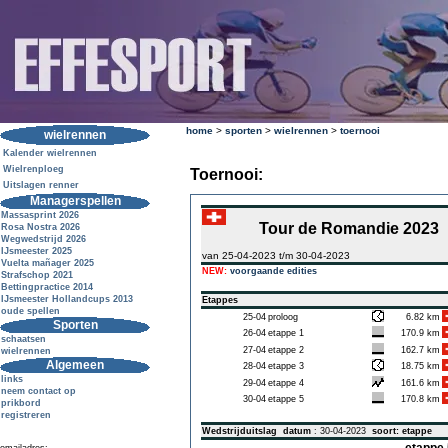
home
>
sporten
>
wielrennen
>
toernooi
wielrennen
Kalender wielrennen
Wielrenploeg
Toernooi:
Uitslagen renner
Managerspellen
Massasprint 2026
Tour de Romandie 2023
Rosa Nostra 2026
Wegwedstrijd 2026
IJsmeester 2025
van 25-04-2023 t/m 30-04-2023
Vuelta mañager 2025
NEW:
voorgaande edities
Strafschop 2021
Bettingpractice 2014
IJsmeester Hollandcups 2013
Etappes
oude spellen
25-04
proloog
6.82 km
Sporten
26-04
etappe 1
170.9 km
schaatsen
27-04
etappe 2
162.7 km
wielrennen
Algemeen
28-04
etappe 3
18.75 km
links
29-04
etappe 4
161.6 km
neem contact op
30-04
etappe 5
170.8 km
prikbord
registreren
Wedstrijduitslag
datum
: 30-04-2023
soort: etappe