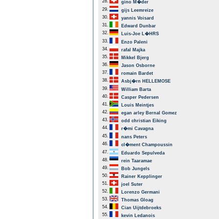
28.
gino M�der
29.
gijs Leemreize
30.
yannis Voisard
31.
Edward Dunbar
32.
Luis-Joe L�HRS
33.
Enzo Paleni
34.
rafal Majka
35.
Mikkel Bjerg
36.
Jason Osborne
37.
romain Bardet
38.
Asbj�rn HELLEMOSE
39.
William Barta
40.
Casper Pedersen
41.
Louis Meintjes
42.
egan arley Bernal Gomez
43.
odd christian Eiking
44.
r�mi Cavagna
45.
nans Peters
46.
cl�ment Champoussin
47.
Eduardo Sepulveda
48.
rein Taaramae
49.
Bob Jungels
50.
Rainer Kepplinger
51.
joel Suter
52.
Lorenzo Germani
53.
Thomas Gloag
54.
Cian Uijtdebroeks
55.
kevin Ledanois