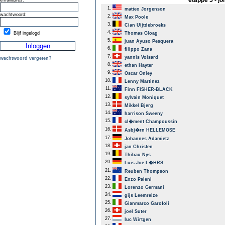
etappe 5 - j
emailadres:
1.
matteo Jorgenson
wachtwoord:
2.
Max Poole
3.
Cian Uijtdebroeks
4.
Blijf ingelogd
Thomas Gloag
5.
juan Ayuso Pesquera
6.
filippo Zana
7.
yannis Voisard
wachtwoord vergeten?
8.
ethan Hayter
9.
Oscar Onley
10.
Lenny Martinez
11.
Finn FISHER-BLACK
12.
sylvain Moniquet
13.
Mikkel Bjerg
14.
harrison Sweeny
15.
cl�ment Champoussin
16.
Asbj�rn HELLEMOSE
17.
Johannes Adamietz
18.
jan Christen
19.
Thibau Nys
20.
Luis-Joe L�HRS
21.
Reuben Thompson
22.
Enzo Paleni
23.
Lorenzo Germani
24.
gijs Leemreize
25.
Gianmarco Garofoli
26.
joel Suter
27.
luc Wirtgen