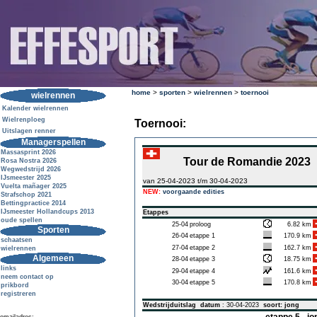
home
>
sporten
>
wielrennen
>
toernooi
wielrennen
Kalender wielrennen
Wielrenploeg
Toernooi:
Uitslagen renner
Managerspellen
Massasprint 2026
Tour de Romandie 2023
Rosa Nostra 2026
Wegwedstrijd 2026
IJsmeester 2025
van 25-04-2023 t/m 30-04-2023
Vuelta mañager 2025
NEW:
voorgaande edities
Strafschop 2021
Bettingpractice 2014
IJsmeester Hollandcups 2013
Etappes
oude spellen
25-04
proloog
6.82 km
Sporten
26-04
etappe 1
170.9 km
schaatsen
27-04
etappe 2
162.7 km
wielrennen
Algemeen
28-04
etappe 3
18.75 km
links
29-04
etappe 4
161.6 km
neem contact op
30-04
etappe 5
170.8 km
prikbord
registreren
Wedstrijduitslag
datum
: 30-04-2023
soort: jong