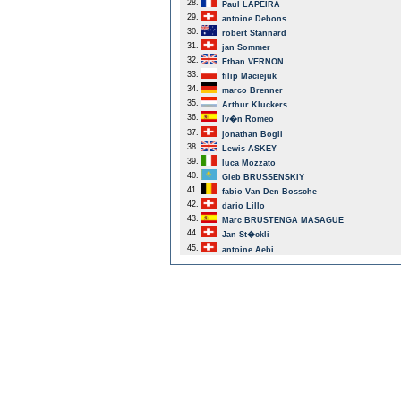
28.
Paul LAPEIRA
29.
antoine Debons
30.
robert Stannard
31.
jan Sommer
32.
Ethan VERNON
33.
filip Maciejuk
34.
marco Brenner
35.
Arthur Kluckers
36.
Iv�n Romeo
37.
jonathan Bogli
38.
Lewis ASKEY
39.
luca Mozzato
40.
Gleb BRUSSENSKIY
41.
fabio Van Den Bossche
42.
dario Lillo
43.
Marc BRUSTENGA MASAGUE
44.
Jan St�ckli
45.
antoine Aebi