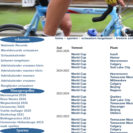
home
>
sporten
>
schaatsen langebaan
>
historie sc
schaatsen
Nationale Records
Jaar
Toernooi
Plaats
Wereldrecords schaatsen
2025-2026
World Cup
Inzell
Schaatskalender
World Cup
Hamar
Ijsbanen langebaan
World Cup
Heerenveen
World Cup
Calgary
Adelskalender vrouwen klein
World Cup
Salt Lake City
Adelskalender mannen klein
2024-2025
World Cup
Heerenveen
Adelskalender mannen
World Cup
Tomaszow Mazo
World Cup
Millwaukee
Adelskalender vrouwen
World Cup
Calgary
Ranglijsten schaatsen
World Cup
Beijing
Managerspellen
World Cup
Nagano
2023-2024
Massasprint 2026
World Cup
Quebec
Rosa Nostra 2026
World Cup
Salt Lake City
Wegwedstrijd 2026
World Cup
Tomaszow Mazo
World Cup
Stavanger
IJsmeester 2025
World Cup
Beijing
Vuelta mañager 2025
World Cup
Obihiro
Strafschop 2021
2022-2023
Bettingpractice 2014
World Cup
Tomaszow Mazo
IJsmeester Hollandcups 2013
World Cup
Tomaszow Mazo
oude spellen
World Cup
Calgary
World Cup
Calgary
Sporten
World Cup
Heerenveen