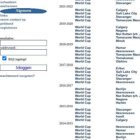
schaatsen
World Cup
Stavanger
wielrennen
2021-2022
World Cup
Calgary
Algemeen
World Cup
Salt Lake City
links
World Cup
Stavanger
neem contact op
World Cup
Tomaszow Mazo
prikbord
2019-2020
World Cup
Calgary
registreren
World Cup
Nagano
World Cup
Nur-Sultan (vh.
World Cup
Tomaszow Mazo
emailadres:
World Cup
Minsk
2018-2019
wachtwoord:
World Cup
Hamar
World Cup
Heerenveen
World Cup
Tomaszow Mazo
World Cup
Tomakomai
Blijf ingelogd
World Cup
Obihiro
2017-2018
World Cup
Erfurt
World Cup
Salt Lake City
World Cup
Calgary
wachtwoord vergeten?
World Cup
Stavanger
World Cup
Heerenveen
2016-2017
World Cup
Berlijn
World Cup
Heerenveen
World Cup
Nur-Sultan (vh.
World Cup
Nagano
World Cup
Harbin
2015-2016
World Cup
Stavanger
World Cup
Heerenveen
World Cup
Inzell
World Cup
Calgary
2014-2015
World Cup
Heerenveen
World Cup
Hamar
World Cup
Heerenveen
World Cup
Berlijn