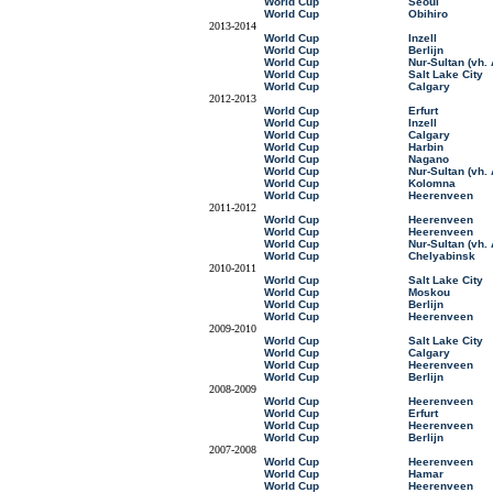
World Cup
Seoul
World Cup
Obihiro
2013-2014
World Cup
Inzell
World Cup
Berlijn
World Cup
Nur-Sultan (vh.
World Cup
Salt Lake City
World Cup
Calgary
2012-2013
World Cup
Erfurt
World Cup
Inzell
World Cup
Calgary
World Cup
Harbin
World Cup
Nagano
World Cup
Nur-Sultan (vh.
World Cup
Kolomna
World Cup
Heerenveen
2011-2012
World Cup
Heerenveen
World Cup
Heerenveen
World Cup
Nur-Sultan (vh.
World Cup
Chelyabinsk
2010-2011
World Cup
Salt Lake City
World Cup
Moskou
World Cup
Berlijn
World Cup
Heerenveen
2009-2010
World Cup
Salt Lake City
World Cup
Calgary
World Cup
Heerenveen
World Cup
Berlijn
2008-2009
World Cup
Heerenveen
World Cup
Erfurt
World Cup
Heerenveen
World Cup
Berlijn
2007-2008
World Cup
Heerenveen
World Cup
Hamar
World Cup
Heerenveen