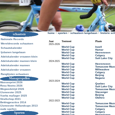
home
>
sporten
>
schaatsen langebaan
>
historie sc
schaatsen
Nationale Records
Jaar
Toernooi
Plaats
Wereldrecords schaatsen
2025-2026
World Cup
Inzell
Schaatskalender
World Cup
Hamar
Ijsbanen langebaan
World Cup
Heerenveen
World Cup
Calgary
Adelskalender vrouwen klein
World Cup
Salt Lake City
Adelskalender mannen klein
2024-2025
World Cup
Heerenveen
Adelskalender mannen
World Cup
Tomaszow Mazo
World Cup
Millwaukee
Adelskalender vrouwen
World Cup
Calgary
Ranglijsten schaatsen
World Cup
Beijing
Managerspellen
World Cup
Nagano
2023-2024
Massasprint 2026
World Cup
Quebec
Rosa Nostra 2026
World Cup
Salt Lake City
Wegwedstrijd 2026
World Cup
Tomaszow Mazo
World Cup
Stavanger
IJsmeester 2025
World Cup
Beijing
Vuelta mañager 2025
World Cup
Obihiro
Strafschop 2021
2022-2023
Bettingpractice 2014
World Cup
Tomaszow Mazo
IJsmeester Hollandcups 2013
World Cup
Tomaszow Mazo
oude spellen
World Cup
Calgary
World Cup
Calgary
Sporten
World Cup
Heerenveen