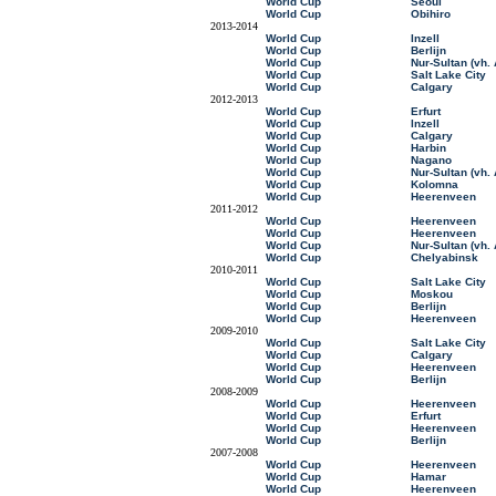
World Cup
Seoul
World Cup
Obihiro
2013-2014
World Cup
Inzell
World Cup
Berlijn
World Cup
Nur-Sultan (vh.
World Cup
Salt Lake City
World Cup
Calgary
2012-2013
World Cup
Erfurt
World Cup
Inzell
World Cup
Calgary
World Cup
Harbin
World Cup
Nagano
World Cup
Nur-Sultan (vh.
World Cup
Kolomna
World Cup
Heerenveen
2011-2012
World Cup
Heerenveen
World Cup
Heerenveen
World Cup
Nur-Sultan (vh.
World Cup
Chelyabinsk
2010-2011
World Cup
Salt Lake City
World Cup
Moskou
World Cup
Berlijn
World Cup
Heerenveen
2009-2010
World Cup
Salt Lake City
World Cup
Calgary
World Cup
Heerenveen
World Cup
Berlijn
2008-2009
World Cup
Heerenveen
World Cup
Erfurt
World Cup
Heerenveen
World Cup
Berlijn
2007-2008
World Cup
Heerenveen
World Cup
Hamar
World Cup
Heerenveen