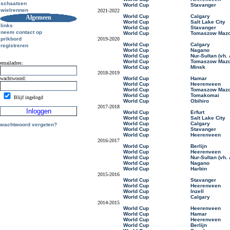
schaatsen
World Cup
Stavanger
wielrennen
2021-2022
World Cup
Calgary
Algemeen
World Cup
Salt Lake City
links
World Cup
Stavanger
neem contact op
World Cup
Tomaszow Mazo
prikbord
2019-2020
World Cup
Calgary
registreren
World Cup
Nagano
World Cup
Nur-Sultan (vh.
World Cup
Tomaszow Mazo
emailadres:
World Cup
Minsk
2018-2019
wachtwoord:
World Cup
Hamar
World Cup
Heerenveen
World Cup
Tomaszow Mazo
World Cup
Tomakomai
Blijf ingelogd
World Cup
Obihiro
2017-2018
World Cup
Erfurt
World Cup
Salt Lake City
World Cup
Calgary
wachtwoord vergeten?
World Cup
Stavanger
World Cup
Heerenveen
2016-2017
World Cup
Berlijn
World Cup
Heerenveen
World Cup
Nur-Sultan (vh.
World Cup
Nagano
World Cup
Harbin
2015-2016
World Cup
Stavanger
World Cup
Heerenveen
World Cup
Inzell
World Cup
Calgary
2014-2015
World Cup
Heerenveen
World Cup
Hamar
World Cup
Heerenveen
World Cup
Berlijn