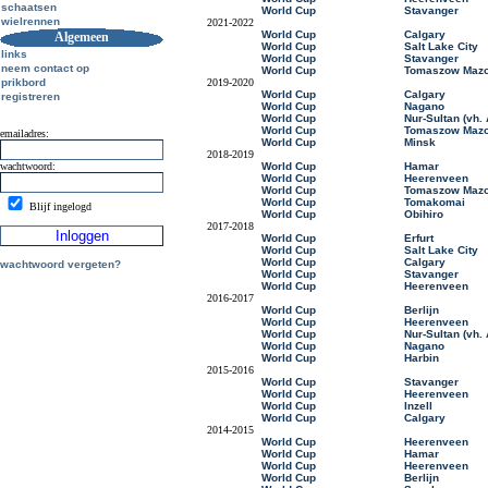
schaatsen
World Cup
Stavanger
wielrennen
2021-2022
World Cup
Calgary
Algemeen
World Cup
Salt Lake City
links
World Cup
Stavanger
neem contact op
World Cup
Tomaszow Mazo
prikbord
2019-2020
World Cup
Calgary
registreren
World Cup
Nagano
World Cup
Nur-Sultan (vh.
World Cup
Tomaszow Mazo
emailadres:
World Cup
Minsk
2018-2019
wachtwoord:
World Cup
Hamar
World Cup
Heerenveen
World Cup
Tomaszow Mazo
World Cup
Tomakomai
Blijf ingelogd
World Cup
Obihiro
2017-2018
World Cup
Erfurt
World Cup
Salt Lake City
World Cup
Calgary
wachtwoord vergeten?
World Cup
Stavanger
World Cup
Heerenveen
2016-2017
World Cup
Berlijn
World Cup
Heerenveen
World Cup
Nur-Sultan (vh.
World Cup
Nagano
World Cup
Harbin
2015-2016
World Cup
Stavanger
World Cup
Heerenveen
World Cup
Inzell
World Cup
Calgary
2014-2015
World Cup
Heerenveen
World Cup
Hamar
World Cup
Heerenveen
World Cup
Berlijn