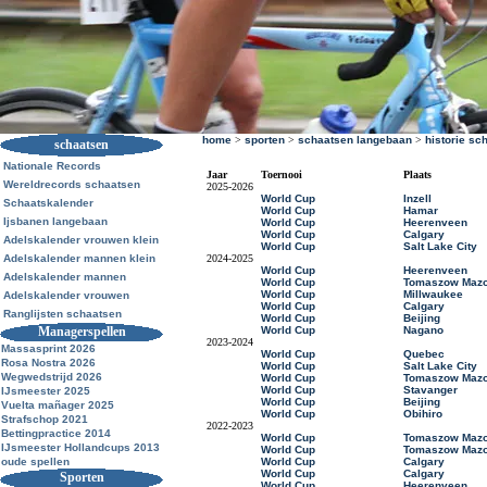
home
>
sporten
>
schaatsen langebaan
>
historie sc
schaatsen
Nationale Records
Jaar
Toernooi
Plaats
Wereldrecords schaatsen
2025-2026
World Cup
Inzell
Schaatskalender
World Cup
Hamar
Ijsbanen langebaan
World Cup
Heerenveen
World Cup
Calgary
Adelskalender vrouwen klein
World Cup
Salt Lake City
Adelskalender mannen klein
2024-2025
World Cup
Heerenveen
Adelskalender mannen
World Cup
Tomaszow Mazo
World Cup
Millwaukee
Adelskalender vrouwen
World Cup
Calgary
Ranglijsten schaatsen
World Cup
Beijing
Managerspellen
World Cup
Nagano
2023-2024
Massasprint 2026
World Cup
Quebec
Rosa Nostra 2026
World Cup
Salt Lake City
Wegwedstrijd 2026
World Cup
Tomaszow Mazo
World Cup
Stavanger
IJsmeester 2025
World Cup
Beijing
Vuelta mañager 2025
World Cup
Obihiro
Strafschop 2021
2022-2023
Bettingpractice 2014
World Cup
Tomaszow Mazo
IJsmeester Hollandcups 2013
World Cup
Tomaszow Mazo
oude spellen
World Cup
Calgary
World Cup
Calgary
Sporten
World Cup
Heerenveen