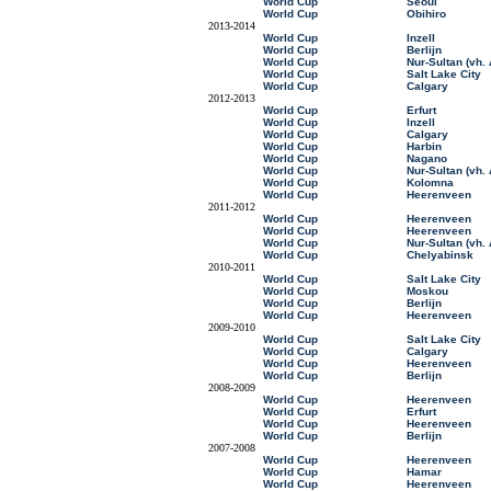
World Cup
Seoul
World Cup
Obihiro
2013-2014
World Cup
Inzell
World Cup
Berlijn
World Cup
Nur-Sultan (vh.
World Cup
Salt Lake City
World Cup
Calgary
2012-2013
World Cup
Erfurt
World Cup
Inzell
World Cup
Calgary
World Cup
Harbin
World Cup
Nagano
World Cup
Nur-Sultan (vh.
World Cup
Kolomna
World Cup
Heerenveen
2011-2012
World Cup
Heerenveen
World Cup
Heerenveen
World Cup
Nur-Sultan (vh.
World Cup
Chelyabinsk
2010-2011
World Cup
Salt Lake City
World Cup
Moskou
World Cup
Berlijn
World Cup
Heerenveen
2009-2010
World Cup
Salt Lake City
World Cup
Calgary
World Cup
Heerenveen
World Cup
Berlijn
2008-2009
World Cup
Heerenveen
World Cup
Erfurt
World Cup
Heerenveen
World Cup
Berlijn
2007-2008
World Cup
Heerenveen
World Cup
Hamar
World Cup
Heerenveen