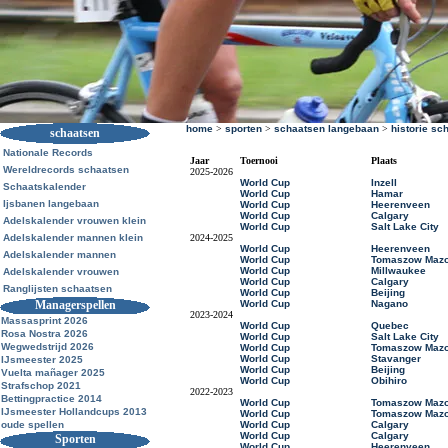
home
>
sporten
>
schaatsen langebaan
>
historie sc
schaatsen
Nationale Records
Jaar
Toernooi
Plaats
Wereldrecords schaatsen
2025-2026
World Cup
Inzell
Schaatskalender
World Cup
Hamar
Ijsbanen langebaan
World Cup
Heerenveen
World Cup
Calgary
Adelskalender vrouwen klein
World Cup
Salt Lake City
Adelskalender mannen klein
2024-2025
World Cup
Heerenveen
Adelskalender mannen
World Cup
Tomaszow Mazo
World Cup
Millwaukee
Adelskalender vrouwen
World Cup
Calgary
Ranglijsten schaatsen
World Cup
Beijing
Managerspellen
World Cup
Nagano
2023-2024
Massasprint 2026
World Cup
Quebec
Rosa Nostra 2026
World Cup
Salt Lake City
Wegwedstrijd 2026
World Cup
Tomaszow Mazo
World Cup
Stavanger
IJsmeester 2025
World Cup
Beijing
Vuelta mañager 2025
World Cup
Obihiro
Strafschop 2021
2022-2023
Bettingpractice 2014
World Cup
Tomaszow Mazo
IJsmeester Hollandcups 2013
World Cup
Tomaszow Mazo
oude spellen
World Cup
Calgary
World Cup
Calgary
Sporten
World Cup
Heerenveen