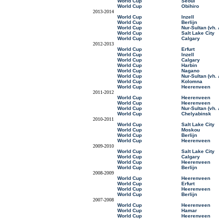
World Cup
Seoul
World Cup
Obihiro
2013-2014
World Cup
Inzell
World Cup
Berlijn
World Cup
Nur-Sultan (vh.
World Cup
Salt Lake City
World Cup
Calgary
2012-2013
World Cup
Erfurt
World Cup
Inzell
World Cup
Calgary
World Cup
Harbin
World Cup
Nagano
World Cup
Nur-Sultan (vh.
World Cup
Kolomna
World Cup
Heerenveen
2011-2012
World Cup
Heerenveen
World Cup
Heerenveen
World Cup
Nur-Sultan (vh.
World Cup
Chelyabinsk
2010-2011
World Cup
Salt Lake City
World Cup
Moskou
World Cup
Berlijn
World Cup
Heerenveen
2009-2010
World Cup
Salt Lake City
World Cup
Calgary
World Cup
Heerenveen
World Cup
Berlijn
2008-2009
World Cup
Heerenveen
World Cup
Erfurt
World Cup
Heerenveen
World Cup
Berlijn
2007-2008
World Cup
Heerenveen
World Cup
Hamar
World Cup
Heerenveen