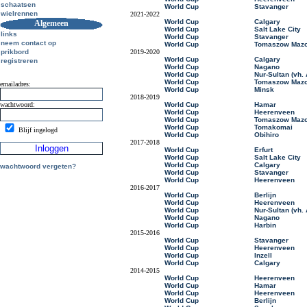
schaatsen
World Cup
Stavanger
wielrennen
2021-2022
World Cup
Calgary
Algemeen
World Cup
Salt Lake City
links
World Cup
Stavanger
neem contact op
World Cup
Tomaszow Mazo
prikbord
2019-2020
World Cup
Calgary
registreren
World Cup
Nagano
World Cup
Nur-Sultan (vh.
World Cup
Tomaszow Mazo
emailadres:
World Cup
Minsk
2018-2019
wachtwoord:
World Cup
Hamar
World Cup
Heerenveen
World Cup
Tomaszow Mazo
World Cup
Tomakomai
Blijf ingelogd
World Cup
Obihiro
2017-2018
World Cup
Erfurt
World Cup
Salt Lake City
World Cup
Calgary
wachtwoord vergeten?
World Cup
Stavanger
World Cup
Heerenveen
2016-2017
World Cup
Berlijn
World Cup
Heerenveen
World Cup
Nur-Sultan (vh.
World Cup
Nagano
World Cup
Harbin
2015-2016
World Cup
Stavanger
World Cup
Heerenveen
World Cup
Inzell
World Cup
Calgary
2014-2015
World Cup
Heerenveen
World Cup
Hamar
World Cup
Heerenveen
World Cup
Berlijn