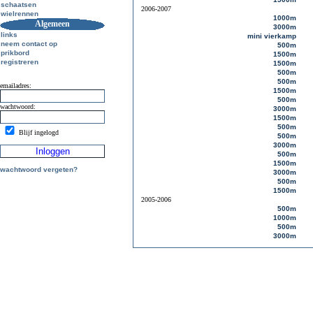
schaatsen
2006-2007
wielrennen
1000m
Algemeen
3000m
links
mini vierkamp
neem contact op
500m
prikbord
1500m
registreren
1500m
500m
500m
emailadres:
1500m
500m
wachtwoord:
3000m
1500m
500m
Blijf ingelogd
500m
3000m
500m
1500m
wachtwoord vergeten?
3000m
500m
1500m
2005-2006
500m
1000m
500m
3000m