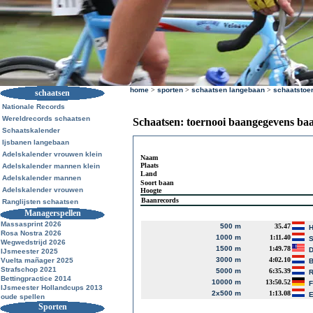
home
>
sporten
>
schaatsen langebaan
>
schaatstoe
schaatsen
Nationale Records
Wereldrecords schaatsen
Schaatsen: toernooi baangegevens ba
Schaatskalender
Ijsbanen langebaan
Adelskalender vrouwen klein
Naam
Plaats
Adelskalender mannen klein
Land
Adelskalender mannen
Soort baan
Adelskalender vrouwen
Hoogte
Baanrecords
Ranglijsten schaatsen
Managerspellen
Massasprint 2026
500 m
35.47
H
Rosa Nostra 2026
1000 m
1:11.40
S
Wegwedstrijd 2026
1500 m
1:49.78
D
IJsmeester 2025
3000 m
4:02.10
Vuelta mañager 2025
B
Strafschop 2021
5000 m
6:35.39
R
Bettingpractice 2014
10000 m
13:50.52
F
IJsmeester Hollandcups 2013
2x500 m
1:13.08
E
oude spellen
Sporten