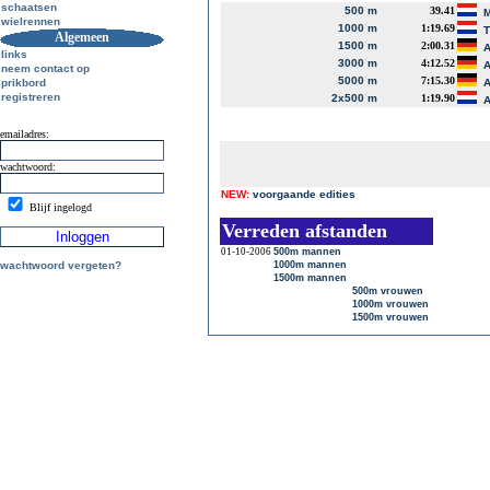
schaatsen
500 m
39.41
M
wielrennen
1000 m
1:19.69
T
Algemeen
1500 m
2:00.31
A
links
3000 m
4:12.52
A
neem contact op
5000 m
7:15.30
prikbord
A
registreren
2x500 m
1:19.90
A
emailadres:
wachtwoord:
NEW:
voorgaande edities
Blijf ingelogd
Verreden afstanden
01-10-2006
500m mannen
wachtwoord vergeten?
1000m mannen
1500m mannen
500m vrouwen
1000m vrouwen
1500m vrouwen