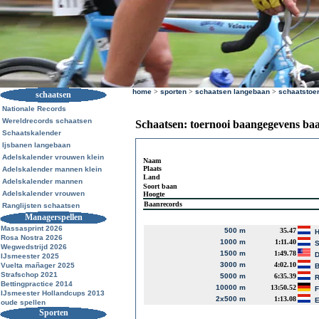
home
>
sporten
>
schaatsen langebaan
>
schaatstoe
schaatsen
Nationale Records
Wereldrecords schaatsen
Schaatsen: toernooi baangegevens ba
Schaatskalender
Ijsbanen langebaan
Adelskalender vrouwen klein
Naam
Plaats
Adelskalender mannen klein
Land
Adelskalender mannen
Soort baan
Adelskalender vrouwen
Hoogte
Baanrecords
Ranglijsten schaatsen
Managerspellen
Massasprint 2026
500 m
35.47
H
Rosa Nostra 2026
1000 m
1:11.40
S
Wegwedstrijd 2026
1500 m
1:49.78
D
IJsmeester 2025
3000 m
4:02.10
Vuelta mañager 2025
B
Strafschop 2021
5000 m
6:35.39
R
Bettingpractice 2014
10000 m
13:50.52
F
IJsmeester Hollandcups 2013
2x500 m
1:13.08
E
oude spellen
Sporten