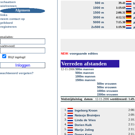
schaatsen
500 m
39.41
M
wielrennen
1000 m
1:19.69
T
Algemeen
1500 m
2:00.31
A
links
3000 m
4:12.52
A
neem contact op
5000 m
7:15.30
prikbord
A
registreren
2x500 m
1:19.90
A
emailadres:
wachtwoord:
NEW:
voorgaande edities
Blijf ingelogd
Verreden afstanden
12-11-2006
500m mannen
wachtwoord vergeten?
500m mannen
1000m mannen
1500m mannen
500m vrouwen
500m vrouwen
1000m vrouwen
1500m vrouwen
Wedstrijduitslag
datum
: 12-11-2006
wereldrecord: 1:49
1.
2:08
Ingeborg Kroon
2.
2:09
Natasja Bruintjes
3.
2:10
Linda de Vries
4.
2:11
Dorien Kuik
5.
2:11
Marije Joling
6.
2:11
Donna Koot