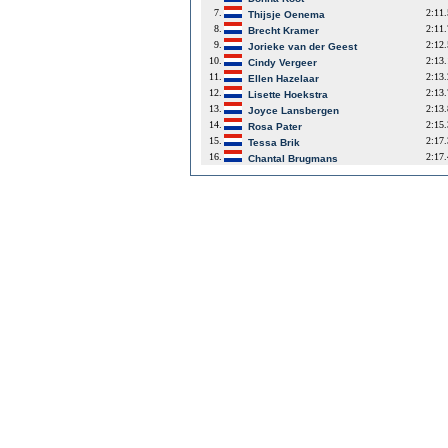
7.
2:11
Thijsje Oenema
8.
2:11
Brecht Kramer
9.
2:12
Jorieke van der Geest
10.
2:13
Cindy Vergeer
11.
2:13
Ellen Hazelaar
12.
2:13
Lisette Hoekstra
13.
2:13
Joyce Lansbergen
14.
2:15
Rosa Pater
15.
2:17
Tessa Brik
16.
2:17
Chantal Brugmans