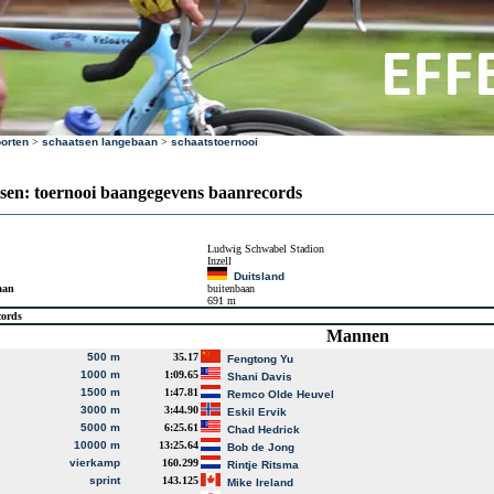
orten
>
schaatsen langebaan
>
schaatstoernooi
sen: toernooi baangegevens baanrecords
Ludwig Schwabel Stadion
Inzell
Duitsland
aan
buitenbaan
691 m
cords
Mannen
500 m
35.17
Fengtong Yu
1000 m
1:09.65
Shani Davis
1500 m
1:47.81
Remco Olde Heuvel
3000 m
3:44.90
Eskil Ervik
5000 m
6:25.61
Chad Hedrick
10000 m
13:25.64
Bob de Jong
vierkamp
160.299
Rintje Ritsma
sprint
143.125
Mike Ireland