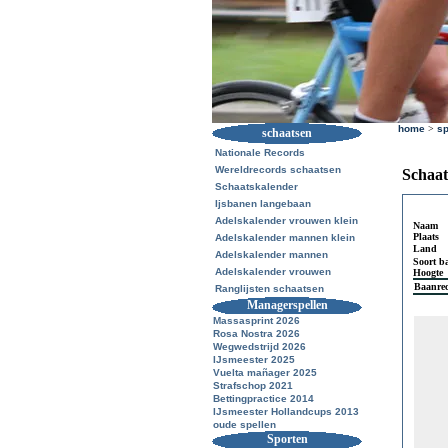
home
>
sp
schaatsen
Nationale Records
Wereldrecords schaatsen
Schaat
Schaatskalender
Ijsbanen langebaan
Adelskalender vrouwen klein
Naam
Plaats
Adelskalender mannen klein
Land
Adelskalender mannen
Soort b
Adelskalender vrouwen
Hoogte
Baanre
Ranglijsten schaatsen
Managerspellen
Massasprint 2026
Rosa Nostra 2026
Wegwedstrijd 2026
IJsmeester 2025
Vuelta mañager 2025
Strafschop 2021
Bettingpractice 2014
IJsmeester Hollandcups 2013
oude spellen
Sporten