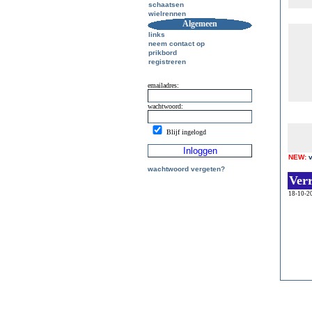
schaatsen
wielrennen
Algemeen
links
neem contact op
prikbord
registreren
emailadres:
wachtwoord:
Blijf ingelogd
NEW:
wachtwoord vergeten?
Ver
18-10-2