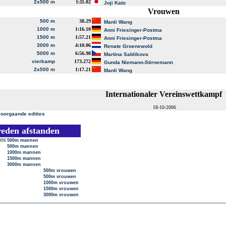
2x500 m
1:11.02
Joji Kato
Vrouwen
500 m
38.29
Manli Wang
1000 m
1:16.10
Anni Friesinger-Postma
1500 m
1:57.21
Anni Friesinger-Postma
3000 m
4:10.06
Renate Groenewold
5000 m
6:56.98
Martina Sablikova
vierkamp
173.272
Gunda Niemann-Stirnemann
2x500 m
1:17.21
Manli Wang
Internationaler Vereinswettkampf
18-10-2006
voorgaande edities
reden afstanden
006
500m mannen
500m mannen
1000m mannen
1500m mannen
3000m mannen
500m vrouwen
500m vrouwen
1000m vrouwen
1500m vrouwen
3000m vrouwen