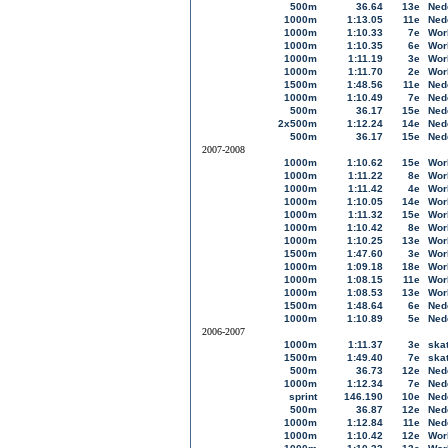
500m
36.64
13e
Ned
1000m
1:13.05
11e
Ned
1000m
1:10.33
7e
Wor
1000m
1:10.35
6e
Wor
1000m
1:11.19
3e
Wor
1000m
1:11.70
2e
Wor
1500m
1:48.56
11e
Ned
1000m
1:10.49
7e
Ned
500m
36.17
15e
Ned
2x500m
1:12.24
14e
Ned
500m
36.17
15e
Ned
2007-2008
1000m
1:10.62
15e
Wor
1000m
1:11.22
8e
Wor
1000m
1:11.42
4e
Wor
1000m
1:10.05
14e
Wor
1000m
1:11.32
15e
Wor
1000m
1:10.42
8e
Wor
1000m
1:10.25
13e
Wor
1500m
1:47.60
3e
Wor
1000m
1:09.18
18e
Wor
1000m
1:08.15
11e
Wor
1000m
1:08.53
13e
Wor
1500m
1:48.64
6e
Ned
1000m
1:10.89
5e
Ned
2006-2007
1000m
1:11.37
3e
skat
1500m
1:49.40
7e
skat
500m
36.73
12e
Ned
1000m
1:12.34
7e
Ned
sprint
146.190
10e
Ned
500m
36.87
12e
Ned
1000m
1:12.84
11e
Ned
1000m
1:10.42
12e
Wor