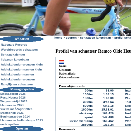
home
>
sporten
>
schaatsen langebaan
>
profiel sch
schaatsen
Nationale Records
Wereldrecords schaatsen
Profiel van schaatser Remco Olde Heu
Schaatskalender
Ijsbanen langebaan
Adelskalender vrouwen klein
Naam:
Adelskalender mannen klein
Geslacht:
Nationaliteit:
Adelskalender mannen
Geboortedatum:
Adelskalender vrouwen
Ranglijsten schaatsen
Persoonlijke records
Managerspellen
500m
36.00
Inte
Massasprint 2026
1000m
1:08.15
Wor
Rosa Nostra 2026
1500m
1:46.00
Wor
Wegwedstrijd 2026
3000m
3:55.54
Tes
IJsmeester 2025
5000m
6:42.15
Ned
Vuelta maÃ±ager 2025
10000m
15:38.01
Ned
Strafschop 2021
vierkamp
166.420
Ned
Bettingpractice 2014
sprint
142.400
Ned
IJsmeester Hollandcups 2013
kleine vierkamp
156.452
Wer
oude spellen
2x500m
1:12.24
Ned
Sporten
Baanrecords