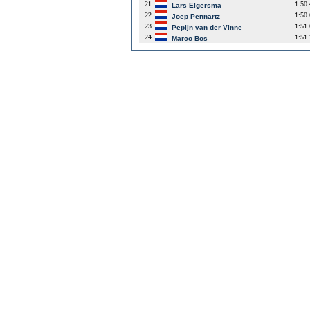
21.
1:50
Lars Elgersma
22.
1:50
Joep Pennartz
23.
1:51
Pepijn van der Vinne
24.
1:51
Marco Bos