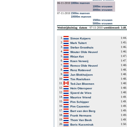
06-11-2010
1000m mannen
1000m vrouwen
3000m vrouwen
07-11-2010
1500m mannen
10000m mannen
1500m vrouwen
5000m vrouwen
Wedstrijduitslag
datum
: 07-11-2010
wereldrecord: 1:40
1.
1:44
Simon Kuipers
2.
1:45
Mark Tuitert
3.
1:46
Stefan Groothuis
4.
1:46
Wouter Olde Heuvel
5.
1:47
Rhian Ket
6.
1:47
Koen Verweij
7.
1:48
Remco Olde Heuvel
8.
1:48
Renz Rotteveel
9.
1:48
Jan Blokhuijsen
10.
1:48
Tim Roelofsen
11.
1:48
Ted-Jan Bloemen
12.
1:48
Hein Otterspeer
12.
1:48
Sjoerd de Vries
14.
1:49
Maurice Vriend
15.
1:49
Pim Schipper
16.
1:49
Pim Cazemier
17.
1:49
Bart van den Berg
18.
1:49
Frank Hermans
19.
1:49
Thom Van Beek
20.
1:50
Boris Kucsmirak