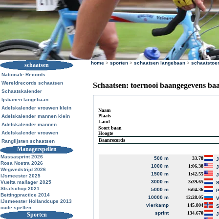
home
>
sporten
>
schaatsen langebaan
>
schaatstoe
schaatsen
Nationale Records
Wereldrecords schaatsen
Schaatsen: toernooi baangegevens ba
Schaatskalender
Ijsbanen langebaan
Adelskalender vrouwen klein
Naam
Plaats
Adelskalender mannen klein
Land
Adelskalender mannen
Soort baan
Adelskalender vrouwen
Hoogte
Baanrecords
Ranglijsten schaatsen
Managerspellen
Massasprint 2026
500 m
33.78
J
Rosa Nostra 2026
1000 m
1:06.38
J
Wegwedstrijd 2026
1500 m
1:42.55
J
IJsmeester 2025
3000 m
3:39.65
Vuelta mañager 2025
S
Strafschop 2021
5000 m
6:04.36
P
Bettingpractice 2014
10000 m
12:28.05
V
IJsmeester Hollandcups 2013
vierkamp
145.804
S
oude spellen
sprint
134.670
Sporten
J