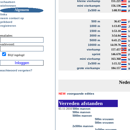
kleine vierkamp
151.221
K
schaatsen
wielrennen
mini vierkampm
156.136
R
Algemeen
2x500 m
1:08.93
P
links
neem contact op
500 m
36.67
prikbord
registreren
1000 m
1:13.03
J
1500 m
1:53.10
I
emailadres:
3000 m
3:54.04
I
5000 m
6:41.25
I
wachtwoord:
10000 m
14:39.76
C
vierkamp
157.457
R
sprint
146.670
Blijf ingelogd
mini vierkamp
163.368
M
2x500 m
1:15.32
M
grote vierkampv
184.157
W
wachtwoord vergeten?
Neder
NEW:
voorgaande edities
Verreden afstanden
05-11-2010
500m mannen
500m mannen
5000m mannen
500m vrouwen
500m vrouwen
2x500m mannen
2x500m vrouwen