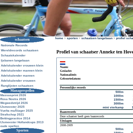
home
>
sporten
>
schaatsen langebaan
>
profiel sch
schaatsen
Nationale Records
Wereldrecords schaatsen
Profiel van schaatser Anneke ten Hov
Schaatskalender
Ijsbanen langebaan
Adelskalender vrouwen klein
Naam:
Adelskalender mannen klein
Geslacht:
Nationaliteit:
Adelskalender mannen
Geboortedatum:
Adelskalender vrouwen
Ranglijsten schaatsen
Persoonlijke records
Managerspellen
500m
Massasprint 2026
1000m
Rosa Nostra 2026
1500m
Wegwedstrijd 2026
3000m
IJsmeester 2025
mini vierkamp
Vuelta maÃ±ager 2025
Baanrecords
Strafschop 2021
Deze schaatser heeft geen baanrecords
Bettingpractice 2014
Uitslagen
IJsmeester Hollandcups 2013
2008-2009
oude spellen
500m
Sporten
1500m
2