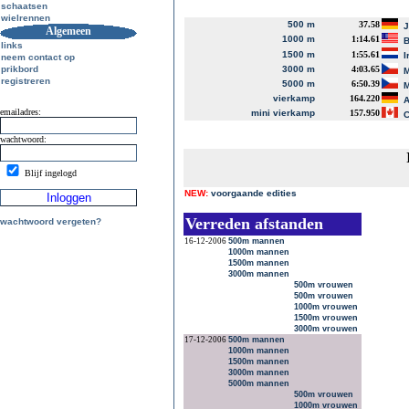
schaatsen
wielrennen
500 m
37.58
J
Algemeen
1000 m
1:14.61
B
links
1500 m
1:55.61
I
neem contact op
prikbord
3000 m
4:03.65
M
registreren
5000 m
6:50.39
M
vierkamp
164.220
A
emailadres:
mini vierkamp
157.950
C
wachtwoord:
Blijf ingelogd
NEW:
voorgaande edities
Verreden afstanden
wachtwoord vergeten?
16-12-2006
500m mannen
1000m mannen
1500m mannen
3000m mannen
500m vrouwen
500m vrouwen
1000m vrouwen
1500m vrouwen
3000m vrouwen
17-12-2006
500m mannen
1000m mannen
1500m mannen
3000m mannen
5000m mannen
500m vrouwen
1000m vrouwen