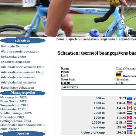
home
>
sporten
>
schaatsen langebaan
>
schaatstoe
schaatsen
Nationale Records
Wereldrecords schaatsen
Schaatsen: toernooi baangegevens ba
Schaatskalender
Ijsbanen langebaan
Adelskalender vrouwen klein
Naam
Gunda Niemann-
Plaats
Erfurt
Adelskalender mannen klein
Land
Duitslan
Adelskalender mannen
Soort baan
binnenbaan
Adelskalender vrouwen
Hoogte
214 m
Baanrecords
Ranglijsten schaatsen
Managerspellen
Massasprint 2026
500 m
34.71
P
Rosa Nostra 2026
1000 m
1:08.40
S
Wegwedstrijd 2026
1500 m
1:45.32
D
IJsmeester 2025
3000 m
3:44.06
Vuelta mañager 2025
S
Strafschop 2021
5000 m
6:14.66
S
Bettingpractice 2014
10000 m
12:53.17
S
IJsmeester Hollandcups 2013
vierkamp
155.466
J
oude spellen
kleine vierkamp
150.041
Sporten