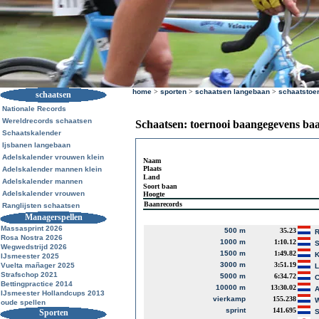
home
>
sporten
>
schaatsen langebaan
>
schaatstoe
schaatsen
Nationale Records
Wereldrecords schaatsen
Schaatsen: toernooi baangegevens ba
Schaatskalender
Ijsbanen langebaan
Adelskalender vrouwen klein
Naam
Plaats
Adelskalender mannen klein
Land
Adelskalender mannen
Soort baan
Adelskalender vrouwen
Hoogte
Baanrecords
Ranglijsten schaatsen
Managerspellen
Massasprint 2026
500 m
35.23
R
Rosa Nostra 2026
1000 m
1:10.12
S
Wegwedstrijd 2026
1500 m
1:49.82
K
IJsmeester 2025
3000 m
3:51.19
Vuelta mañager 2025
L
Strafschop 2021
5000 m
6:34.72
C
Bettingpractice 2014
10000 m
13:30.02
A
IJsmeester Hollandcups 2013
vierkamp
155.238
W
oude spellen
sprint
141.695
Sporten
S