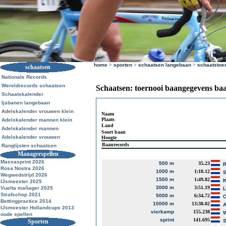
home
>
sporten
>
schaatsen langebaan
>
schaatstoe
schaatsen
Nationale Records
Wereldrecords schaatsen
Schaatsen: toernooi baangegevens ba
Schaatskalender
Ijsbanen langebaan
Adelskalender vrouwen klein
Naam
Plaats
Adelskalender mannen klein
Land
Adelskalender mannen
Soort baan
Adelskalender vrouwen
Hoogte
Baanrecords
Ranglijsten schaatsen
Managerspellen
Massasprint 2026
500 m
35.23
R
Rosa Nostra 2026
1000 m
1:10.12
S
Wegwedstrijd 2026
1500 m
1:49.82
K
IJsmeester 2025
3000 m
3:51.19
Vuelta mañager 2025
L
Strafschop 2021
5000 m
6:34.72
C
Bettingpractice 2014
10000 m
13:30.02
A
IJsmeester Hollandcups 2013
vierkamp
155.238
W
oude spellen
sprint
141.695
Sporten
S