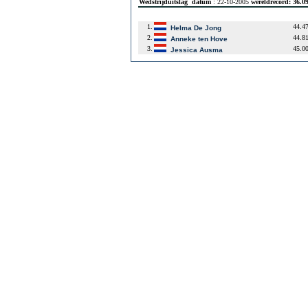
Wedstrijduitslag
datum
: 22-10-2005
wereldrecord: 36.
1.
44.4
Helma De Jong
2.
44.8
Anneke ten Hove
3.
45.0
Jessica Ausma