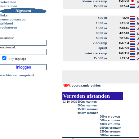
kleine vierkamp
158.558
S
schaatsen
wielrennen
2x500 m
1:12.44
J
Algemeen
links
500 m
38.98
M
neem contact op
1000 m
1:17.58
prikbord
I
registreren
1500 m
2:00.65
J
3000 m
4:12.83
L
emailadres:
5000 m
7:17.85
J
vierkamp
166.734
J
wachtwoord:
sprint
156.720
M
mini vierkamp
168.331
2x500 m
1:19.54
Blijf ingelogd
A
wachtwoord vergeten?
NEW:
voorgaande edities
Verreden afstanden
22-10-2005
500m mannen
500m mannen
1500m mannen
5000m mannen
500m vrouwen
500m vrouwen
500m vrouwen
1000m vrouwen
1500m vrouwen
3000m vrouwen