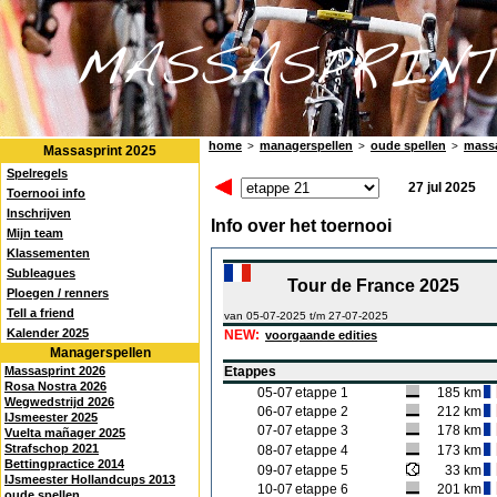
home
managerspellen
oude spellen
massa
>
>
>
Massasprint 2025
Spelregels
27 jul 2025
Toernooi info
Inschrijven
Info over het toernooi
Mijn team
Klassementen
Subleagues
Tour de France 2025
Ploegen / renners
Tell a friend
van 05-07-2025 t/m 27-07-2025
Kalender 2025
NEW:
voorgaande edities
Managerspellen
Massasprint 2026
Etappes
Rosa Nostra 2026
05-07
etappe 1
185 km
Wegwedstrijd 2026
06-07
etappe 2
212 km
IJsmeester 2025
07-07
etappe 3
178 km
Vuelta mañager 2025
Strafschop 2021
08-07
etappe 4
173 km
Bettingpractice 2014
09-07
etappe 5
33 km
IJsmeester Hollandcups 2013
10-07
etappe 6
201 km
oude spellen