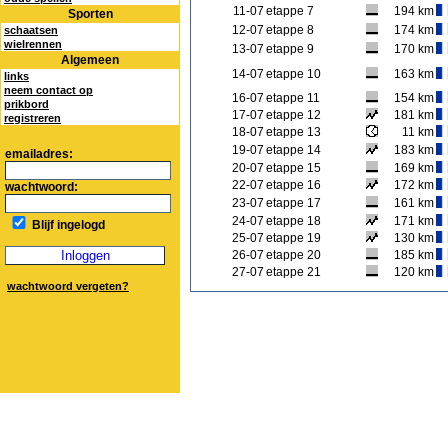
11-07
etappe 7
194 km
Sporten
12-07
etappe 8
174 km
schaatsen
wielrennen
13-07
etappe 9
170 km
Algemeen
14-07
etappe 10
163 km
links
neem contact op
16-07
etappe 11
154 km
prikbord
17-07
etappe 12
181 km
registreren
18-07
etappe 13
11 km
19-07
etappe 14
183 km
emailadres:
20-07
etappe 15
169 km
22-07
etappe 16
172 km
wachtwoord:
23-07
etappe 17
161 km
24-07
etappe 18
171 km
Blijf ingelogd
25-07
etappe 19
130 km
26-07
etappe 20
185 km
27-07
etappe 21
120 km
wachtwoord vergeten?