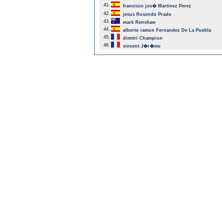
41.
francisco jos� Martinez Perez
42.
jesus Rosendo Prado
43.
mark Renshaw
44.
alberto ramon Fernandez De La Puebla
45.
dimitri Champion
46.
vincent J�r�me