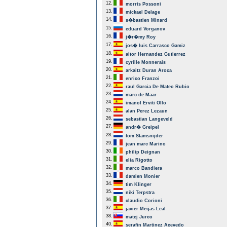
12.
morris Possoni
13.
mickael Delage
14.
s�bastien Minard
15.
eduard Vorganov
16.
j�r�my Roy
17.
jos� luis Carrasco Gamiz
18.
aitor Hernandez Gutierrez
19.
cyrille Monnerais
20.
arkaitz Duran Aroca
21.
enrico Franzoi
22.
raul Garcia De Mateo Rubio
23.
marc de Maar
24.
imanol Erviti Ollo
25.
alan Perez Lezaun
26.
sebastian Langeveld
27.
andr� Greipel
28.
tom Stamsnijder
29.
jean marc Marino
30.
philip Deignan
31.
elia Rigotto
32.
marco Bandiera
33.
damien Monier
34.
tim Klinger
35.
niki Terpstra
36.
claudio Corioni
37.
javier Meijas Leal
38.
matej Jurco
40.
serafin Martinez Acevedo