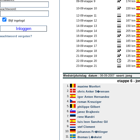
emailadres:
09-09
etappe 9
174 km
10-09
etappe 10
220 km
wachtwoord:
12-09
etappe 11
190 km
Blijf ingelogd
13-09
etappe 12
167 km
14-09
etappe 13
150 km
15-09
etappe 14
205 km
16-09
etappe 15
205 km
wachtwoord vergeten?
18-09
etappe 16
165 km
19-09
etappe 17
180 km
20-09
etappe 18
154 km
21-09
etappe 19
135 km
22-09
etappe 20
25 km
23-09
etappe 21
100 km
Wedstrijduitslag
datum
: 06-09-2007
soort: jong
etappe 6 - j
1.
maxime Monfort
2.
chris Anker S�rensen
3.
igor Anton Hernandez
4.
roman Kreuziger
5.
philippe Gilbert
6.
janez Brajkovic
7.
rene Mandri
8.
luis leon Sanchez Gil
9.
stef Clement
10.
johannes Fr�hlinger
11.
thomas L�vkvist