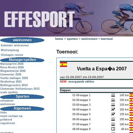
home
>
sporten
>
wielrennen
>
toernooi
wielrennen
Kalender wielrennen
Wielrenploeg
Toernooi:
Uitslagen renner
Managerspellen
Massasprint 2026
Rosa Nostra 2026
Vuelta a Espa�a 2007
Wegwedstrijd 2026
IJsmeester 2025
van 01-09-2007 t/m 23-09-2007
Vuelta mañager 2025
Strafschop 2021
NEW:
voorgaande edities
Bettingpractice 2014
IJsmeester Hollandcups 2013
Etappes
oude spellen
01-09
etappe 1
145 km
Sporten
02-09
etappe 2
150 km
schaatsen
wielrennen
03-09
etappe 3
155 km
Algemeen
04-09
etappe 4
182 km
links
05-09
etappe 5
155 km
neem contact op
06-09
etappe 6
195 km
prikbord
registreren
07-09
etappe 7
140 km
08-09
etappe 8
49 km