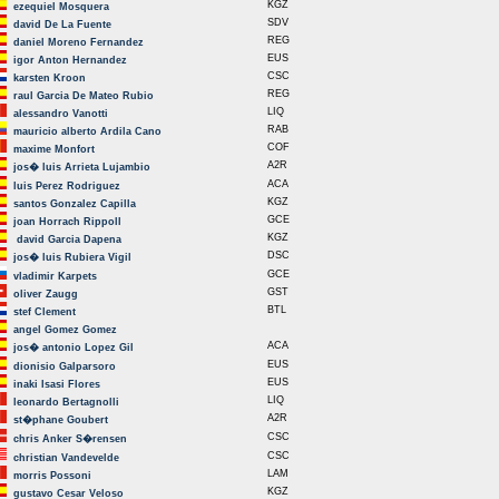
KGZ
ezequiel Mosquera
SDV
david De La Fuente
REG
daniel Moreno Fernandez
EUS
igor Anton Hernandez
CSC
karsten Kroon
REG
raul Garcia De Mateo Rubio
LIQ
alessandro Vanotti
RAB
mauricio alberto Ardila Cano
COF
maxime Monfort
A2R
jos� luis Arrieta Lujambio
ACA
luis Perez Rodriguez
KGZ
santos Gonzalez Capilla
GCE
joan Horrach Rippoll
KGZ
david Garcia Dapena
DSC
jos� luis Rubiera Vigil
GCE
vladimir Karpets
GST
oliver Zaugg
BTL
stef Clement
angel Gomez Gomez
ACA
jos� antonio Lopez Gil
EUS
dionisio Galparsoro
EUS
inaki Isasi Flores
LIQ
leonardo Bertagnolli
A2R
st�phane Goubert
CSC
chris Anker S�rensen
CSC
christian Vandevelde
LAM
morris Possoni
KGZ
gustavo Cesar Veloso