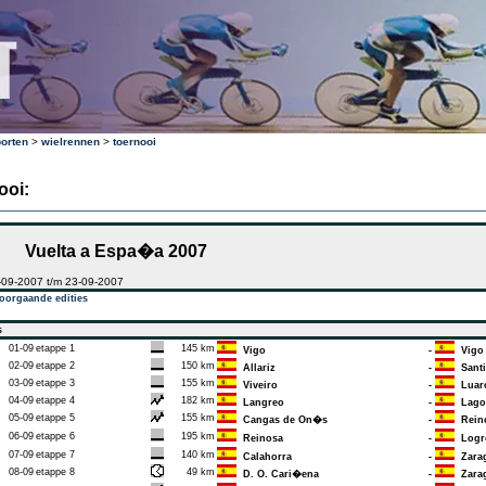
orten
>
wielrennen
>
toernooi
ooi:
Vuelta a Espa�a 2007
-09-2007 t/m 23-09-2007
oorgaande edities
s
01-09
etappe 1
145 km
Vigo
-
Vigo
02-09
etappe 2
150 km
Allariz
-
Santi
03-09
etappe 3
155 km
Viveiro
-
Luar
04-09
etappe 4
182 km
Langreo
-
Lagos
05-09
etappe 5
155 km
Cangas de On�s
-
Rein
06-09
etappe 6
195 km
Reinosa
-
Logr
07-09
etappe 7
140 km
Calahorra
-
Zara
08-09
etappe 8
49 km
D. O. Cari�ena
-
Zara