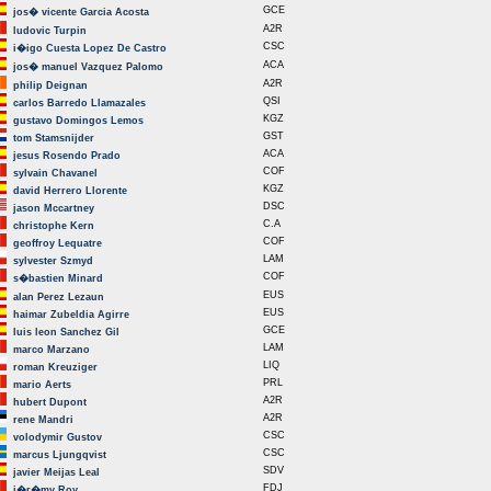
GCE
jos� vicente Garcia Acosta
A2R
ludovic Turpin
CSC
i�igo Cuesta Lopez De Castro
ACA
jos� manuel Vazquez Palomo
A2R
philip Deignan
QSI
carlos Barredo Llamazales
KGZ
gustavo Domingos Lemos
GST
tom Stamsnijder
ACA
jesus Rosendo Prado
COF
sylvain Chavanel
KGZ
david Herrero Llorente
DSC
jason Mccartney
C.A
christophe Kern
COF
geoffroy Lequatre
LAM
sylvester Szmyd
COF
s�bastien Minard
EUS
alan Perez Lezaun
EUS
haimar Zubeldia Agirre
GCE
luis leon Sanchez Gil
LAM
marco Marzano
LIQ
roman Kreuziger
PRL
mario Aerts
A2R
hubert Dupont
A2R
rene Mandri
CSC
volodymir Gustov
CSC
marcus Ljungqvist
SDV
javier Meijas Leal
FDJ
j�r�my Roy