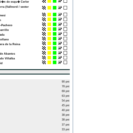
i�n de esqu� Cerler
ra (Vallnord / sector
mesi
n
-Pacheco
arrillo
ada
ollano
era de la Reina
de Abantos
do Villalba
id
90 pnt
78 pnt
69 pnt
63 pnt
54 pnt
45 pnt
40 pnt
38 pnt
38 pnt
37 pnt
33 pnt