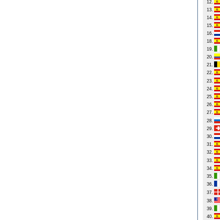
12.
13.
14.
15.
16.
18.
19.
20.
21.
22.
23.
24.
25.
26.
27.
28.
29.
30.
31.
32.
33.
34.
35.
36.
37.
38.
39.
40.