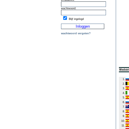
emailadres:
wachtwoord:
Blijf ingelogd
wachtwoord vergeten?
Wedstri
1.
2.
3.
4.
5.
6.
7.
8.
9.
10.
11.