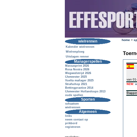
home
>
sp
wielrennen
Kalender wielrennen
Wielrenploeg
Toern
Uitslagen renner
Managerspellen
Massasprint 2026
Rosa Nostra 2026
Wegwedstrijd 2026
IJsmeester 2025
van 01
Vuelta mañager 2025
Strafschop 2021
NEW:
v
Bettingpractice 2014
IJsmeester Hollandcups 2013
Etappe
oude spellen
Sporten
schaatsen
wielrennen
Algemeen
links
neem contact op
prikbord
registreren