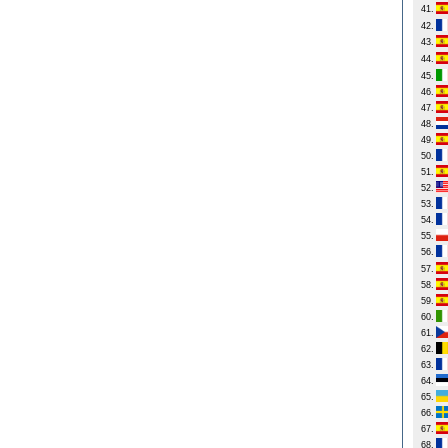
41.
42.
43.
44.
45.
46.
47.
48.
49.
50.
51.
52.
53.
54.
55.
56.
57.
58.
59.
60.
61.
62.
63.
64.
65.
66.
67.
68.