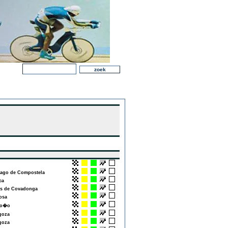
ago de Compostela
ca
 de Covadonga
osa
o�o
goza
goza