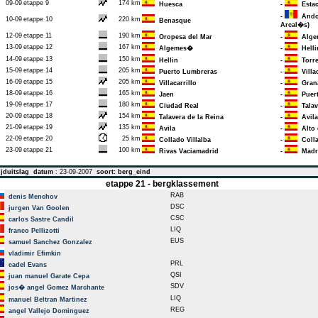
09-09
etappe 9
174 km
Huesca
-
Estac
-
Andor
10-09
etappe 10
220 km
Benasque
Arcal�s)
12-09
etappe 11
190 km
Oropesa del Mar
-
Alge
13-09
etappe 12
167 km
Algemes�
-
Helli
14-09
etappe 13
150 km
Hellin
-
Torre
15-09
etappe 14
205 km
Puerto Lumbreras
-
Villac
16-09
etappe 15
205 km
Villacarrillo
-
Gran
18-09
etappe 16
165 km
Jaen
-
Puert
19-09
etappe 17
180 km
Ciudad Real
-
Talav
20-09
etappe 18
154 km
Talavera de la Reina
-
Avila
21-09
etappe 19
135 km
Avila
-
Alto 
22-09
etappe 20
25 km
Collado Villalba
-
Colla
23-09
etappe 21
100 km
Rivas Vaciamadrid
-
Madr
jduitslag
datum
: 23-09-2007
soort: berg_eind
etappe 21 - bergklassement
RAB
denis Menchov
DSC
jurgen Van Goolen
CSC
carlos Sastre Candil
LIQ
franco Pellizotti
EUS
samuel Sanchez Gonzalez
vladimir Efimkin
PRL
cadel Evans
QSI
juan manuel Garate Cepa
SDV
jos� angel Gomez Marchante
LIQ
manuel Beltran Martinez
REG
angel Vallejo Dominguez