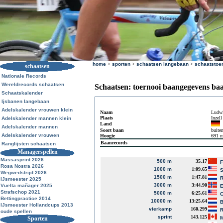
home
>
sporten
>
schaatsen langebaan
>
schaatstoe
schaatsen
Nationale Records
Wereldrecords schaatsen
Schaatsen: toernooi baangegevens ba
Schaatskalender
Ijsbanen langebaan
Adelskalender vrouwen klein
Naam
Ludwi
Plaats
Inzell
Adelskalender mannen klein
Land
Adelskalender mannen
Soort baan
buite
Adelskalender vrouwen
Hoogte
691 
Baanrecords
Ranglijsten schaatsen
Managerspellen
Massasprint 2026
500 m
35.17
F
Rosa Nostra 2026
1000 m
1:09.65
S
Wegwedstrijd 2026
1500 m
1:47.81
R
IJsmeester 2025
3000 m
3:44.90
Vuelta mañager 2025
E
Strafschop 2021
5000 m
6:25.61
C
Bettingpractice 2014
10000 m
13:25.64
B
IJsmeester Hollandcups 2013
vierkamp
160.299
R
oude spellen
sprint
143.125
Sporten
M