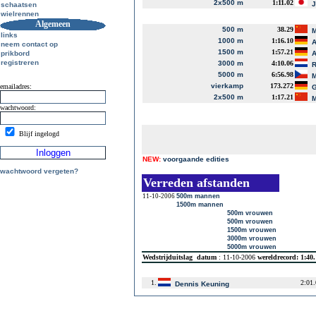
2x500 m
1:11.02
J
schaatsen
wielrennen
Algemeen
500 m
38.29
M
links
1000 m
1:16.10
A
neem contact op
1500 m
1:57.21
prikbord
A
registreren
3000 m
4:10.06
R
5000 m
6:56.98
M
vierkamp
173.272
emailadres:
G
2x500 m
1:17.21
M
wachtwoord:
Blijf ingelogd
NEW:
voorgaande edities
wachtwoord vergeten?
Verreden afstanden
11-10-2006
500m mannen
1500m mannen
500m vrouwen
500m vrouwen
1500m vrouwen
3000m vrouwen
5000m vrouwen
Wedstrijduitslag
datum
: 11-10-2006
wereldrecord: 1:40
1.
2:01
Dennis Keuning