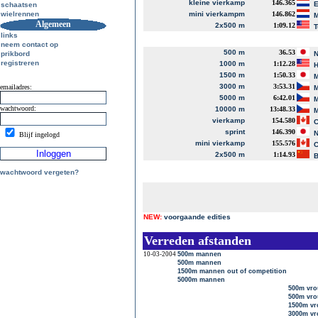
kleine vierkamp
146.365
E
schaatsen
wielrennen
mini vierkampm
146.862
M
Algemeen
2x500 m
1:09.12
T
links
neem contact op
500 m
36.53
prikbord
N
registreren
1000 m
1:12.28
H
1500 m
1:50.33
M
3000 m
3:53.31
emailadres:
M
5000 m
6:42.01
M
wachtwoord:
10000 m
13:48.33
M
vierkamp
154.580
C
sprint
146.390
N
Blijf ingelogd
mini vierkamp
155.576
C
2x500 m
1:14.93
B
wachtwoord vergeten?
NEW:
voorgaande edities
Verreden afstanden
10-03-2004
500m mannen
500m mannen
1500m mannen out of competition
5000m mannen
500m vr
500m vr
1500m vr
3000m v