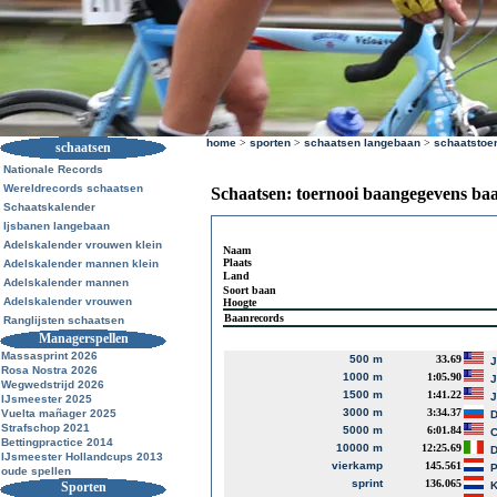
home
>
sporten
>
schaatsen langebaan
>
schaatstoe
schaatsen
Nationale Records
Wereldrecords schaatsen
Schaatsen: toernooi baangegevens ba
Schaatskalender
Ijsbanen langebaan
Adelskalender vrouwen klein
Naam
Plaats
Adelskalender mannen klein
Land
Adelskalender mannen
Soort baan
Adelskalender vrouwen
Hoogte
Baanrecords
Ranglijsten schaatsen
Managerspellen
Massasprint 2026
500 m
33.69
J
Rosa Nostra 2026
1000 m
1:05.90
J
Wegwedstrijd 2026
1500 m
1:41.22
J
IJsmeester 2025
3000 m
3:34.37
Vuelta mañager 2025
D
Strafschop 2021
5000 m
6:01.84
Bettingpractice 2014
10000 m
12:25.69
D
IJsmeester Hollandcups 2013
vierkamp
145.561
P
oude spellen
sprint
136.065
Sporten
K