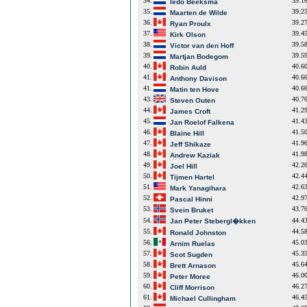
34.
39.1
Iedo Beeksma
35.
39.2
Maarten de Wilde
36.
39.2
Ryan Proulx
37.
39.4
Kirk Olson
38.
39.5
Victor van den Hoff
39.
39.5
Martjan Bodegom
40.
40.6
Robin Auld
41.
40.6
Anthony Davison
41.
40.6
Matin ten Hove
43.
40.7
Steven Outen
44.
41.2
James Croft
45.
41.4
Jan Roelof Falkena
46.
41.5
Blaine Hill
47.
41.9
Jeff Shikaze
48.
41.9
Andrew Kaziak
49.
42.2
Joel Hill
50.
42.4
Tijmen Hartel
51.
42.6
Mark Yanagihara
52.
42.9
Pascal Hinni
53.
43.7
Svein Bruket
54.
44.4
Jan Peter Stebergl�kken
55.
44.5
Ronald Johnston
56.
45.0
Arnim Ruelas
57.
45.3
Scot Sugden
58.
45.6
Brett Arnason
59.
46.0
Peter Moree
60.
46.2
Cliff Morrison
61.
46.4
Michael Cullingham