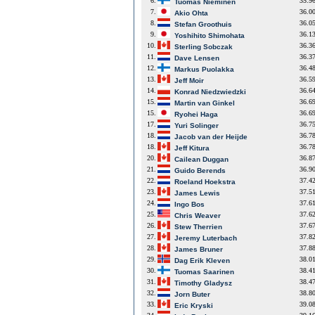
6.
35.9
Tuomas Nieminen
7.
36.0
Akio Ohta
8.
36.0
Stefan Groothuis
9.
36.1
Yoshihito Shimohata
10.
36.3
Sterling Sobczak
11.
36.3
Dave Lensen
12.
36.4
Markus Puolakka
13.
36.5
Jeff Moir
14.
36.6
Konrad Niedzwiedzki
15.
36.6
Martin van Ginkel
15.
36.6
Ryohei Haga
17.
36.7
Yuri Solinger
18.
36.7
Jacob van der Heijde
18.
36.7
Jeff Kitura
20.
36.8
Cailean Duggan
21.
36.9
Guido Berends
22.
37.4
Roeland Hoekstra
23.
37.5
James Lewis
24.
37.6
Ingo Bos
25.
37.6
Chris Weaver
26.
37.6
Stew Therrien
27.
37.8
Jeremy Luterbach
28.
37.8
James Bruner
29.
38.0
Dag Erik Kleven
30.
38.4
Tuomas Saarinen
31.
38.4
Timothy Gladysz
32.
38.8
Jorn Buter
33.
39.0
Eric Kryski