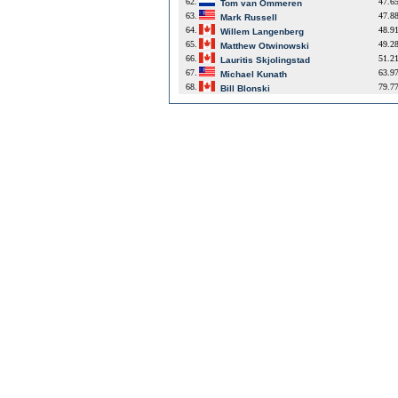
62.
47.6
Tom van Ommeren
63.
47.8
Mark Russell
64.
48.9
Willem Langenberg
65.
49.2
Matthew Otwinowski
66.
51.2
Lauritis Skjolingstad
67.
63.9
Michael Kunath
68.
79.7
Bill Blonski