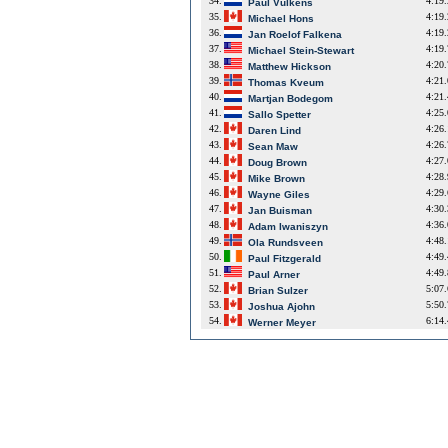
34.
4:19
Paul Vulkens
35.
4:19
Michael Hons
36.
4:19
Jan Roelof Falkena
37.
4:19
Michael Stein-Stewart
38.
4:20
Matthew Hickson
39.
4:21
Thomas Kveum
40.
4:21
Martjan Bodegom
41.
4:25
Sallo Spetter
42.
4:26
Daren Lind
43.
4:26
Sean Maw
44.
4:27
Doug Brown
45.
4:28
Mike Brown
46.
4:29
Wayne Giles
47.
4:30
Jan Buisman
48.
4:36
Adam Iwaniszyn
49.
4:48
Ola Rundsveen
50.
4:49
Paul Fitzgerald
51.
4:49
Paul Arner
52.
5:07
Brian Sulzer
53.
5:50
Joshua Ajohn
54.
6:14
Werner Meyer