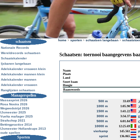
home
>
sporten
>
schaatsen langebaan
>
schaatstoe
schaatsen
Nationale Records
Wereldrecords schaatsen
Schaatsen: toernooi baangegevens ba
Schaatskalender
Ijsbanen langebaan
Adelskalender vrouwen klein
Naam
Plaats
Adelskalender mannen klein
Land
Adelskalender mannen
Soort baan
Adelskalender vrouwen
Hoogte
Baanrecords
Ranglijsten schaatsen
Managerspellen
Massasprint 2026
500 m
33.69
J
Rosa Nostra 2026
1000 m
1:05.90
J
Wegwedstrijd 2026
1500 m
1:41.22
J
IJsmeester 2025
3000 m
3:34.37
Vuelta mañager 2025
D
Strafschop 2021
5000 m
6:01.84
Bettingpractice 2014
10000 m
12:25.69
D
IJsmeester Hollandcups 2013
vierkamp
145.561
P
oude spellen
sprint
136.065
Sporten
K