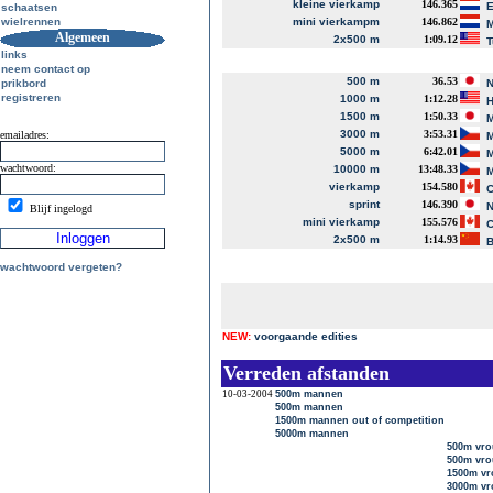
kleine vierkamp
146.365
E
schaatsen
wielrennen
mini vierkampm
146.862
M
Algemeen
2x500 m
1:09.12
T
links
neem contact op
500 m
36.53
prikbord
N
registreren
1000 m
1:12.28
H
1500 m
1:50.33
M
3000 m
3:53.31
emailadres:
M
5000 m
6:42.01
M
wachtwoord:
10000 m
13:48.33
M
vierkamp
154.580
C
sprint
146.390
N
Blijf ingelogd
mini vierkamp
155.576
C
2x500 m
1:14.93
B
wachtwoord vergeten?
NEW:
voorgaande edities
Verreden afstanden
10-03-2004
500m mannen
500m mannen
1500m mannen out of competition
5000m mannen
500m vr
500m vr
1500m vr
3000m v