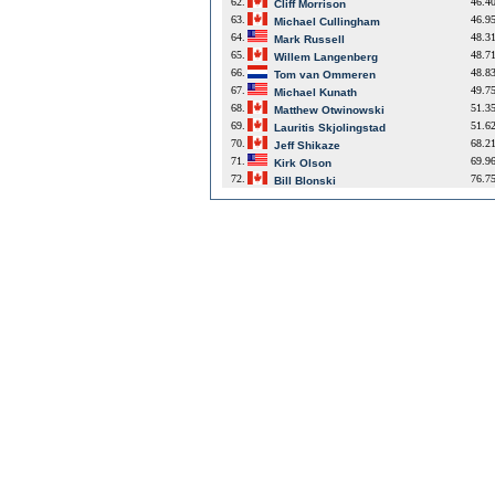
62.
46.4
Cliff Morrison
63.
46.9
Michael Cullingham
64.
48.3
Mark Russell
65.
48.7
Willem Langenberg
66.
48.8
Tom van Ommeren
67.
49.7
Michael Kunath
68.
51.3
Matthew Otwinowski
69.
51.6
Lauritis Skjolingstad
70.
68.2
Jeff Shikaze
71.
69.9
Kirk Olson
72.
76.7
Bill Blonski