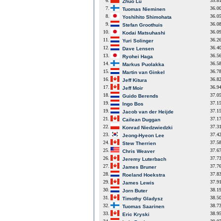
6.
35.8
Zhuo Lu
7.
36.0
Tuomas Nieminen
8.
36.0
Yoshihito Shimohata
9.
36.0
Stefan Groothuis
10.
36.0
Kodai Matsuhashi
11.
36.2
Yuri Solinger
12.
36.4
Dave Lensen
13.
36.5
Ryohei Haga
14.
36.5
Markus Puolakka
15.
36.7
Martin van Ginkel
16.
36.8
Jeff Kitura
17.
36.9
Jeff Moir
18.
37.0
Guido Berends
19.
37.1
Ingo Bos
19.
37.1
Jacob van der Heijde
21.
37.1
Cailean Duggan
22.
37.3
Konrad Niedzwiedzki
23.
37.4
Jeong-Hyeon Lee
24.
37.5
Stew Therrien
25.
37.6
Chris Weaver
26.
37.7
Jeremy Luterbach
27.
37.7
James Bruner
28.
37.8
Roeland Hoekstra
29.
37.9
James Lewis
30.
38.1
Jorn Buter
31.
38.5
Timothy Gladysz
32.
38.7
Tuomas Saarinen
33.
38.9
Eric Kryski