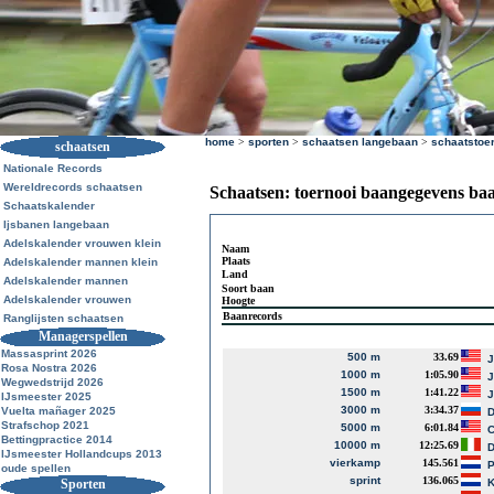
home
>
sporten
>
schaatsen langebaan
>
schaatstoe
schaatsen
Nationale Records
Wereldrecords schaatsen
Schaatsen: toernooi baangegevens ba
Schaatskalender
Ijsbanen langebaan
Adelskalender vrouwen klein
Naam
Plaats
Adelskalender mannen klein
Land
Adelskalender mannen
Soort baan
Adelskalender vrouwen
Hoogte
Baanrecords
Ranglijsten schaatsen
Managerspellen
Massasprint 2026
500 m
33.69
J
Rosa Nostra 2026
1000 m
1:05.90
J
Wegwedstrijd 2026
1500 m
1:41.22
J
IJsmeester 2025
3000 m
3:34.37
Vuelta mañager 2025
D
Strafschop 2021
5000 m
6:01.84
Bettingpractice 2014
10000 m
12:25.69
D
IJsmeester Hollandcups 2013
vierkamp
145.561
P
oude spellen
sprint
136.065
Sporten
K