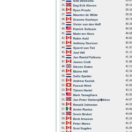
34.
39.0
Iedo Beeksma
35.
39.1
Dag Erik Kleven
36.
39.1
Ryan Proulx
37.
39.5
Maarten de Wilde
38.
39.7
Graeme Koelwyn
39.
40.2
Victor van den Hoff
40.
40.5
Patrick Seltsam
41.
40.6
Matin ten Hove
42.
40.8
Robin Auld
43.
40.9
Anthony Davison
44.
41.0
Sjoerd van Tiel
45.
41.1
Joel Hill
46.
41.2
Jan Roelof Falkena
47.
41.8
James Croft
48.
42.1
Steven Outen
49.
42.2
Blaine Hill
50.
42.2
Sallo Spetter
51.
42.4
Andrew Kaziak
52.
42.8
Pascal Hinni
53.
43.1
Tijmen Hartel
54.
43.9
Mark Yanagihara
55.
44.0
Jan Peter Stebergl�kken
56.
44.2
Ronald Johnston
57.
44.6
Arnim Ruelas
58.
44.6
Svein Bruket
59.
45.2
Brett Arnason
60.
45.3
Peter Moree
61.
45.8
Scot Sugden