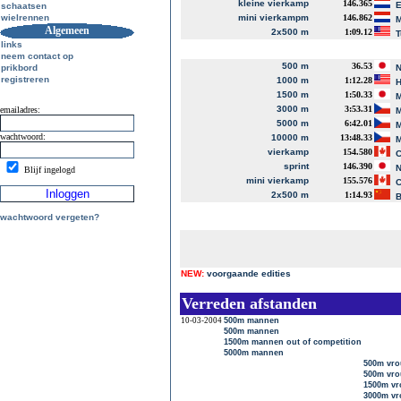
kleine vierkamp
146.365
E
schaatsen
wielrennen
mini vierkampm
146.862
M
Algemeen
2x500 m
1:09.12
T
links
neem contact op
500 m
36.53
prikbord
N
registreren
1000 m
1:12.28
H
1500 m
1:50.33
M
3000 m
3:53.31
emailadres:
M
5000 m
6:42.01
M
wachtwoord:
10000 m
13:48.33
M
vierkamp
154.580
C
sprint
146.390
N
Blijf ingelogd
mini vierkamp
155.576
C
2x500 m
1:14.93
B
wachtwoord vergeten?
NEW:
voorgaande edities
Verreden afstanden
10-03-2004
500m mannen
500m mannen
1500m mannen out of competition
5000m mannen
500m vr
500m vr
1500m vr
3000m v