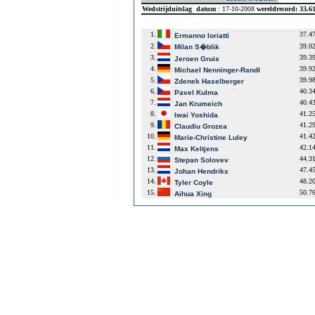
Wedstrijduitslag
datum
: 17-10-2008
wereldrecord: 33.6
1.
37.4
Ermanno Ioriatti
2.
39.0
Milan S�blik
3.
39.3
Jeroen Gruis
4.
39.9
Michael Nenninger-Randl
5.
39.9
Zdenek Haselberger
6.
40.3
Pavel Kulma
7.
40.4
Jan Krumeich
8.
41.2
Iwai Yoshida
9.
41.2
Claudiu Grozea
10.
41.4
Marie-Christine Luley
11.
42.1
Max Keltjens
12.
44.3
Stepan Solovev
13.
47.4
Johan Hendriks
14.
48.2
Tyler Coyle
15.
50.7
Aihua Xing