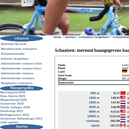
home
>
sporten
>
schaatsen langebaan
>
schaatstoe
schaatsen
Nationale Records
Wereldrecords schaatsen
Schaatsen: toernooi baangegevens ba
Schaatskalender
Ijsbanen langebaan
Adelskalender vrouwen klein
Naam
Ludwi
Plaats
Inzell
Adelskalender mannen klein
Land
Adelskalender mannen
Soort baan
buite
Adelskalender vrouwen
Hoogte
691 
Baanrecords
Ranglijsten schaatsen
Managerspellen
Massasprint 2026
500 m
35.17
F
Rosa Nostra 2026
1000 m
1:09.65
S
Wegwedstrijd 2026
1500 m
1:47.81
R
IJsmeester 2025
3000 m
3:44.90
Vuelta mañager 2025
E
Strafschop 2021
5000 m
6:25.61
C
Bettingpractice 2014
10000 m
13:25.64
B
IJsmeester Hollandcups 2013
vierkamp
160.299
R
oude spellen
sprint
143.125
Sporten
M