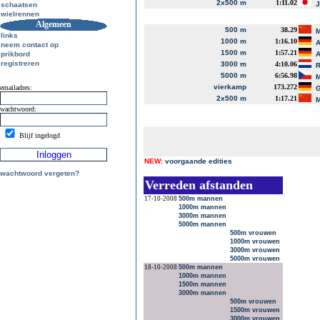
2x500 m
1:11.02
J
schaatsen
wielrennen
Algemeen
500 m
38.29
M
links
1000 m
1:16.10
A
neem contact op
1500 m
1:57.21
prikbord
A
registreren
3000 m
4:10.06
R
5000 m
6:56.98
M
vierkamp
173.272
emailadres:
G
2x500 m
1:17.21
M
wachtwoord:
Blijf ingelogd
NEW:
voorgaande edities
wachtwoord vergeten?
Verreden afstanden
17-10-2008
500m mannen
1000m mannen
3000m mannen
5000m mannen
500m vrouwen
1000m vrouwen
3000m vrouwen
5000m vrouwen
18-10-2008
500m mannen
1000m mannen
1500m mannen
3000m mannen
500m vrouwen
1500m vrouwen
3000m vrouwen