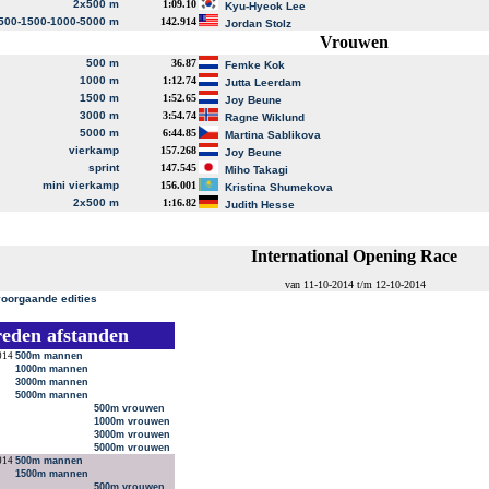
2x500 m
1:09.10
Kyu-Hyeok Lee
500-1500-1000-5000 m
142.914
Jordan Stolz
Vrouwen
500 m
36.87
Femke Kok
1000 m
1:12.74
Jutta Leerdam
1500 m
1:52.65
Joy Beune
3000 m
3:54.74
Ragne Wiklund
5000 m
6:44.85
Martina Sablikova
vierkamp
157.268
Joy Beune
sprint
147.545
Miho Takagi
mini vierkamp
156.001
Kristina Shumekova
2x500 m
1:16.82
Judith Hesse
International Opening Race
van 11-10-2014 t/m 12-10-2014
voorgaande edities
reden afstanden
014
500m mannen
1000m mannen
3000m mannen
5000m mannen
500m vrouwen
1000m vrouwen
3000m vrouwen
5000m vrouwen
014
500m mannen
1500m mannen
500m vrouwen