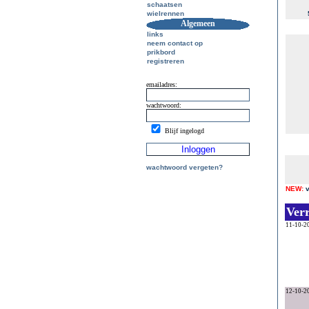
schaatsen
wielrennen
Algemeen
links
neem contact op
prikbord
registreren
emailadres:
wachtwoord:
Blijf ingelogd
wachtwoord vergeten?
NEW:
Ver
11-10-2
12-10-2