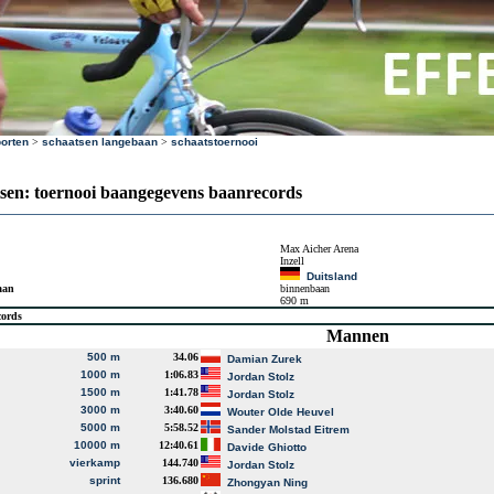
orten
>
schaatsen langebaan
>
schaatstoernooi
sen: toernooi baangegevens baanrecords
Max Aicher Arena
Inzell
Duitsland
aan
binnenbaan
690 m
cords
Mannen
500 m
34.06
Damian Zurek
1000 m
1:06.83
Jordan Stolz
1500 m
1:41.78
Jordan Stolz
3000 m
3:40.60
Wouter Olde Heuvel
5000 m
5:58.52
Sander Molstad Eitrem
10000 m
12:40.61
Davide Ghiotto
vierkamp
144.740
Jordan Stolz
sprint
136.680
Zhongyan Ning