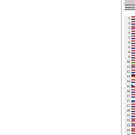
Wedstri
1.
2.
3.
4.
5.
6.
6.
8.
9.
10.
11.
12.
13.
14.
15.
16.
17.
17.
17.
20.
21.
22.
23.
24.
25.