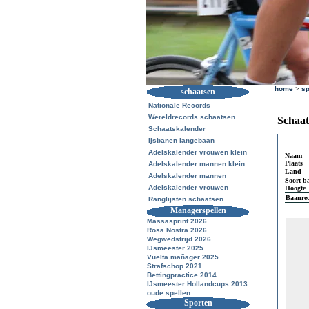
home
>
sp
schaatsen
Nationale Records
Wereldrecords schaatsen
Schaat
Schaatskalender
Ijsbanen langebaan
Adelskalender vrouwen klein
Naam
Plaats
Adelskalender mannen klein
Land
Adelskalender mannen
Soort b
Adelskalender vrouwen
Hoogte
Baanre
Ranglijsten schaatsen
Managerspellen
Massasprint 2026
Rosa Nostra 2026
Wegwedstrijd 2026
IJsmeester 2025
Vuelta mañager 2025
Strafschop 2021
Bettingpractice 2014
IJsmeester Hollandcups 2013
oude spellen
Sporten