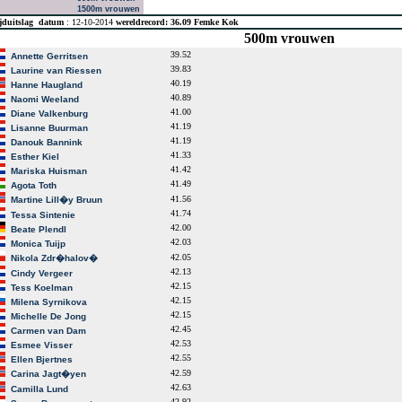
1500m vrouwen
jduitslag
datum
: 12-10-2014
wereldrecord: 36.09 Femke Kok
500m vrouwen
39.52
Annette Gerritsen
39.83
Laurine van Riessen
40.19
Hanne Haugland
40.89
Naomi Weeland
41.00
Diane Valkenburg
41.19
Lisanne Buurman
41.19
Danouk Bannink
41.33
Esther Kiel
41.42
Mariska Huisman
41.49
Agota Toth
41.56
Martine Lill�y Bruun
41.74
Tessa Sintenie
42.00
Beate Plendl
42.03
Monica Tuijp
42.05
Nikola Zdr�halov�
42.13
Cindy Vergeer
42.15
Tess Koelman
42.15
Milena Syrnikova
42.15
Michelle De Jong
42.45
Carmen van Dam
42.53
Esmee Visser
42.55
Ellen Bjertnes
42.59
Carina Jagt�yen
42.63
Camilla Lund
42.92