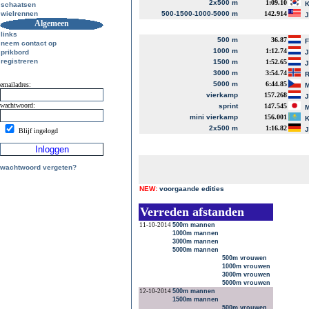
2x500 m
1:09.10
K
schaatsen
wielrennen
500-1500-1000-5000 m
142.914
J
Algemeen
links
500 m
36.87
neem contact op
1000 m
1:12.74
prikbord
J
registreren
1500 m
1:52.65
J
3000 m
3:54.74
R
5000 m
6:44.85
emailadres:
M
vierkamp
157.268
J
wachtwoord:
sprint
147.545
M
mini vierkamp
156.001
K
2x500 m
1:16.82
J
Blijf ingelogd
wachtwoord vergeten?
NEW:
voorgaande edities
Verreden afstanden
11-10-2014
500m mannen
1000m mannen
3000m mannen
5000m mannen
500m vrouwen
1000m vrouwen
3000m vrouwen
5000m vrouwen
12-10-2014
500m mannen
1500m mannen
500m vrouwen