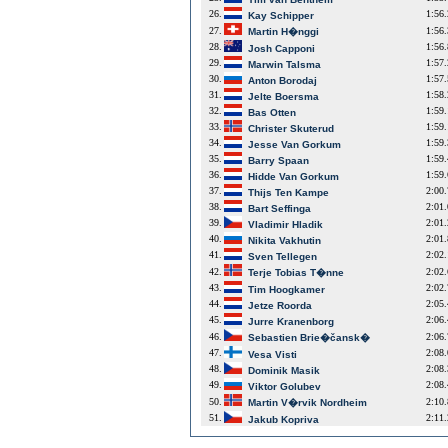
26.
1:56
Kay Schipper
27.
1:56
Martin H�nggi
28.
1:56
Josh Capponi
29.
1:57
Marwin Talsma
30.
1:57
Anton Borodaj
31.
1:58
Jelte Boersma
32.
1:59
Bas Otten
33.
1:59
Christer Skuterud
34.
1:59
Jesse Van Gorkum
35.
1:59
Barry Spaan
36.
1:59
Hidde Van Gorkum
37.
2:00
Thijs Ten Kampe
38.
2:01
Bart Seffinga
39.
2:01
Vladimir Hladik
40.
2:01
Nikita Vakhutin
41.
2:02
Sven Tellegen
42.
2:02
Terje Tobias T�nne
43.
2:02
Tim Hoogkamer
44.
2:05
Jetze Roorda
45.
2:06
Jurre Kranenborg
46.
2:06
Sebastien Brie�čansk�
47.
2:08
Vesa Visti
48.
2:08
Dominik Masik
49.
2:08
Viktor Golubev
50.
2:10
Martin V�rvik Nordheim
51.
2:11
Jakub Kopriva