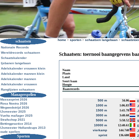
home
>
sporten
>
schaatsen langebaan
>
schaatstoe
schaatsen
Nationale Records
Wereldrecords schaatsen
Schaatsen: toernooi baangegevens ba
Schaatskalender
Ijsbanen langebaan
Adelskalender vrouwen klein
Naam
Plaats
Adelskalender mannen klein
Land
Adelskalender mannen
Soort baan
Adelskalender vrouwen
Hoogte
Baanrecords
Ranglijsten schaatsen
Managerspellen
Massasprint 2026
500 m
34.06
D
Rosa Nostra 2026
1000 m
1:06.83
J
Wegwedstrijd 2026
1500 m
1:41.78
J
IJsmeester 2025
3000 m
3:40.60
Vuelta mañager 2025
W
Strafschop 2021
5000 m
5:58.52
S
Bettingpractice 2014
10000 m
12:40.61
D
IJsmeester Hollandcups 2013
vierkamp
144.740
J
oude spellen
sprint
136.680
Sporten
Z