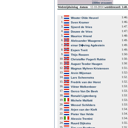
1500m vrouwen
Wedstrijduitslag
datum
: 12-10-2014
wereldrecord: 1:40
1.
1:46
Wouter Olde Heuvel
1.
1:46
Sven Kramer
3.
1:47
Sjoerd de Vries
4.
1:47
Douwe de Vries
5.
1:48
Maurice Vriend
6.
1:49
Aleksander Waagenes
7.
1:49
einar D�ving Agdestein
8.
1:49
Espen Tveit
9.
1:50
Thijs Roozen
10.
1:50
Christoffer Fagerli Rukke
11.
1:50
August Teodor Haugen
12.
1:51
Magnus Myhren Kristensen
13.
1:52
Arvin Wijsman
14.
1:52
Lars Scheenstra
15.
1:52
Fredrik van der Horst
16.
1:53
Viktor Molkenboer
17.
1:53
Gerco Van De Beek
18.
1:53
Ronald Ligtenberg
19.
1:53
Michele Malfatti
20.
1:53
Wessel Schilders
21.
1:54
Arjen van der Kieft
22.
1:54
Pieter Van Velde
23.
1:54
Alessio Trentini
24.
1:55
Ruurd Dijkstra
25.
1:55
Tim van Benthem