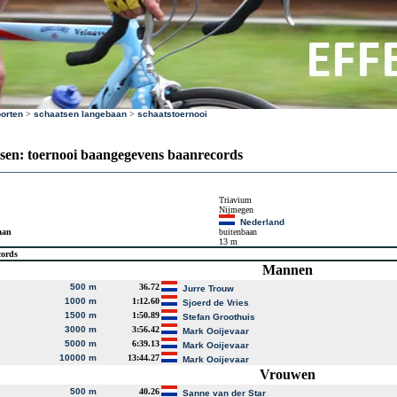
orten
>
schaatsen langebaan
>
schaatstoernooi
sen: toernooi baangegevens baanrecords
Triavium
Nijmegen
Nederland
aan
buitenbaan
13 m
cords
Mannen
500 m
36.72
Jurre Trouw
1000 m
1:12.60
Sjoerd de Vries
1500 m
1:50.89
Stefan Groothuis
3000 m
3:56.42
Mark Ooijevaar
5000 m
6:39.13
Mark Ooijevaar
10000 m
13:44.27
Mark Ooijevaar
Vrouwen
500 m
40.26
Sanne van der Star