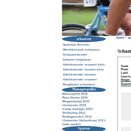
home
>
sp
schaatsen
Nationale Records
Wereldrecords schaatsen
Schaat
Schaatskalender
Ijsbanen langebaan
Adelskalender vrouwen klein
Naam
Plaats
Adelskalender mannen klein
Land
Adelskalender mannen
Soort b
Adelskalender vrouwen
Hoogte
Baanre
Ranglijsten schaatsen
Managerspellen
Massasprint 2026
Rosa Nostra 2026
Wegwedstrijd 2026
IJsmeester 2025
Vuelta mañager 2025
Strafschop 2021
Bettingpractice 2014
IJsmeester Hollandcups 2013
oude spellen
Sporten