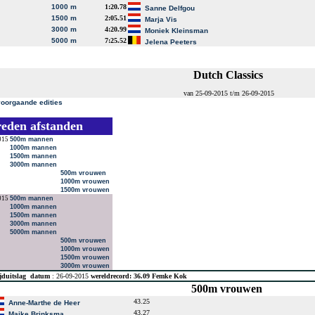
1000 m
1:20.78
Sanne Delfgou
1500 m
2:05.51
Marja Vis
3000 m
4:20.99
Moniek Kleinsman
5000 m
7:25.52
Jelena Peeters
Dutch Classics
van 25-09-2015 t/m 26-09-2015
voorgaande edities
reden afstanden
015
500m mannen
1000m mannen
1500m mannen
3000m mannen
500m vrouwen
1000m vrouwen
1500m vrouwen
015
500m mannen
1000m mannen
1500m mannen
3000m mannen
5000m mannen
500m vrouwen
1000m vrouwen
1500m vrouwen
3000m vrouwen
jduitslag
datum
: 26-09-2015
wereldrecord: 36.09 Femke Kok
500m vrouwen
43.25
Anne-Marthe de Heer
43.27
Maike Brinksma