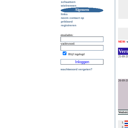
schaatsen
wielrennen
Algemeen
links
neem contact op
prikbord
registreren
emailadres:
NEW:
wachtwoord:
Ver
Blijf ingelogd
25-09-2
wachtwoord vergeten?
26-09-2
Wedstri
1.
2.