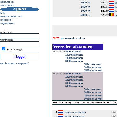
schaatsen
1000 m
1:20.78
S
wielrennen
1500 m
2:05.51
M
Algemeen
3000 m
4:20.99
M
links
5000 m
7:25.52
J
neem contact op
prikbord
registreren
emailadres:
NEW:
voorgaande edities
wachtwoord:
Verreden afstanden
Blijf ingelogd
25-09-2015
500m mannen
1000m mannen
1500m mannen
3000m mannen
wachtwoord vergeten?
500m vrouwen
1000m vrouwen
1500m vrouwen
26-09-2015
500m mannen
1000m mannen
1500m mannen
3000m mannen
5000m mannen
500m vrouwen
1000m vrouwen
1500m vrouwen
3000m vrouwen
Wedstrijduitslag
datum
: 26-09-2015
wereldrecord: 1:40
1.
1:56
Peter van de Pol
2.
1:57
Mark Ooijevaar