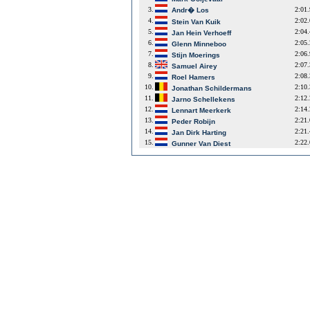
3.
2:01
Andr� Los
4.
2:02
Stein Van Kuik
5.
2:04
Jan Hein Verhoeff
6.
2:05
Glenn Minneboo
7.
2:06
Stijn Moerings
8.
2:07
Samuel Airey
9.
2:08
Roel Hamers
10.
2:10
Jonathan Schildermans
11.
2:12
Jarno Schellekens
12.
2:14
Lennart Meerkerk
13.
2:21
Peder Robijn
14.
2:21
Jan Dirk Harting
15.
2:22
Gunner Van Diest