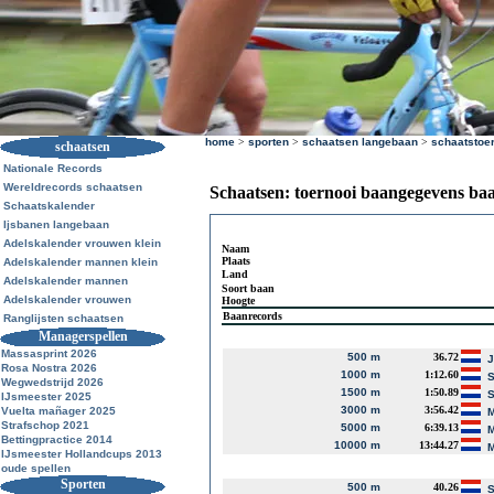
home
>
sporten
>
schaatsen langebaan
>
schaatstoe
schaatsen
Nationale Records
Wereldrecords schaatsen
Schaatsen: toernooi baangegevens ba
Schaatskalender
Ijsbanen langebaan
Adelskalender vrouwen klein
Naam
Plaats
Adelskalender mannen klein
Land
Adelskalender mannen
Soort baan
Adelskalender vrouwen
Hoogte
Baanrecords
Ranglijsten schaatsen
Managerspellen
Massasprint 2026
500 m
36.72
J
Rosa Nostra 2026
1000 m
1:12.60
S
Wegwedstrijd 2026
1500 m
1:50.89
S
IJsmeester 2025
3000 m
3:56.42
Vuelta mañager 2025
M
Strafschop 2021
5000 m
6:39.13
M
Bettingpractice 2014
10000 m
13:44.27
M
IJsmeester Hollandcups 2013
oude spellen
Sporten
500 m
40.26
S