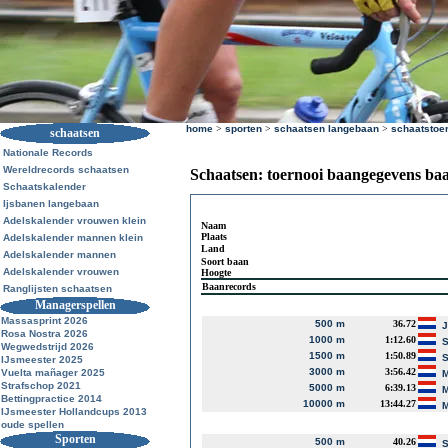
home
>
sporten
>
schaatsen langebaan
>
schaatstoe
schaatsen
Nationale Records
Wereldrecords schaatsen
Schaatsen: toernooi baangegevens ba
Schaatskalender
Ijsbanen langebaan
Adelskalender vrouwen klein
Naam
Plaats
Adelskalender mannen klein
Land
Adelskalender mannen
Soort baan
Adelskalender vrouwen
Hoogte
Baanrecords
Ranglijsten schaatsen
Managerspellen
Massasprint 2026
500 m
36.72
J
Rosa Nostra 2026
1000 m
1:12.60
S
Wegwedstrijd 2026
1500 m
1:50.89
S
IJsmeester 2025
3000 m
3:56.42
Vuelta mañager 2025
M
Strafschop 2021
5000 m
6:39.13
M
Bettingpractice 2014
10000 m
13:44.27
M
IJsmeester Hollandcups 2013
oude spellen
Sporten
500 m
40.26
S