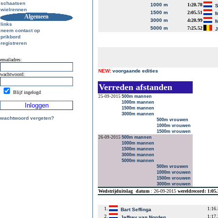
schaatsen
1000 m
1:20.78
S
wielrennen
1500 m
2:05.51
M
Algemeen
3000 m
4:20.99
M
links
5000 m
7:25.52
J
neem contact op
prikbord
registreren
emailadres:
NEW:
voorgaande edities
wachtwoord:
Verreden afstanden
Blijf ingelogd
25-09-2015
500m mannen
1000m mannen
1500m mannen
3000m mannen
wachtwoord vergeten?
500m vrouwen
1000m vrouwen
1500m vrouwen
26-09-2015
500m mannen
1000m mannen
1500m mannen
3000m mannen
5000m mannen
500m vrouwen
1000m vrouwen
1500m vrouwen
3000m vrouwen
Wedstrijduitslag
datum
: 26-09-2015
wereldrecord: 1:05
1.
1:16
Bart Seffinga
2.
1:17
Jeffrey van Norden