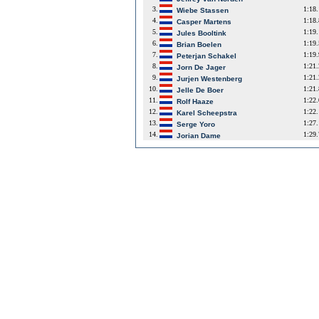
3.
1:18
Wiebe Stassen
4.
1:18
Casper Martens
5.
1:19
Jules Booltink
6.
1:19
Brian Boelen
7.
1:19
Peterjan Schakel
8.
1:21
Jorn De Jager
9.
1:21
Jurjen Westenberg
10.
1:21
Jelle De Boer
11.
1:22
Rolf Haaze
12.
1:22
Karel Scheepstra
13.
1:27
Serge Yoro
14.
1:29
Jorian Dame