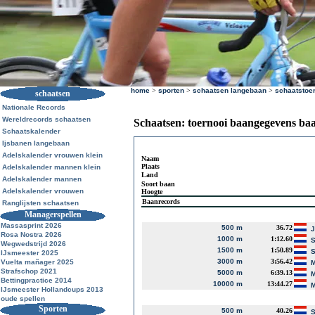
home
>
sporten
>
schaatsen langebaan
>
schaatstoe
schaatsen
Nationale Records
Wereldrecords schaatsen
Schaatsen: toernooi baangegevens ba
Schaatskalender
Ijsbanen langebaan
Adelskalender vrouwen klein
Naam
Plaats
Adelskalender mannen klein
Land
Adelskalender mannen
Soort baan
Adelskalender vrouwen
Hoogte
Baanrecords
Ranglijsten schaatsen
Managerspellen
Massasprint 2026
500 m
36.72
J
Rosa Nostra 2026
1000 m
1:12.60
S
Wegwedstrijd 2026
1500 m
1:50.89
S
IJsmeester 2025
3000 m
3:56.42
Vuelta mañager 2025
M
Strafschop 2021
5000 m
6:39.13
M
Bettingpractice 2014
10000 m
13:44.27
M
IJsmeester Hollandcups 2013
oude spellen
Sporten
500 m
40.26
S