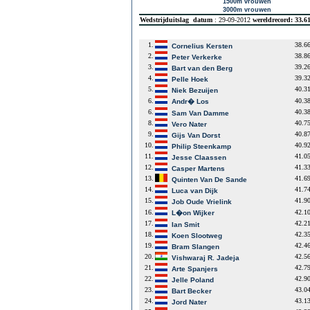
1500m vrouwen
3000m vrouwen
Wedstrijduitslag
datum
: 29-09-2012
wereldrecord: 33.6
1.
38.6
Cornelius Kersten
2.
38.8
Peter Verkerke
3.
39.2
Bart van den Berg
4.
39.3
Pelle Hoek
5.
40.3
Niek Bezuijen
6.
40.3
Andr� Los
6.
40.3
Sam Van Damme
8.
40.7
Vero Nater
9.
40.8
Gijs Van Dorst
10.
40.9
Philip Steenkamp
11.
41.0
Jesse Claassen
12.
41.3
Casper Martens
13.
41.6
Quinten Van De Sande
14.
41.7
Luca van Dijk
15.
41.9
Job Oude Vrielink
16.
42.1
L�on Wijker
17.
42.2
Ian Smit
18.
42.3
Koen Slootweg
19.
42.4
Bram Slangen
20.
42.5
Vishwaraj R. Jadeja
21.
42.7
Arte Spanjers
22.
42.9
Jelle Poland
23.
43.0
Bart Becker
24.
43.1
Jord Nater