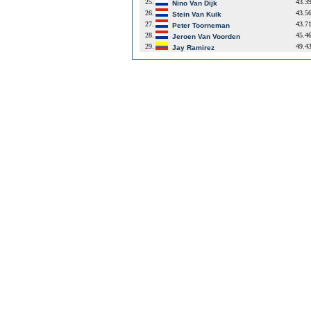
25.
43.3
Nino Van Dijk
26.
43.5
Stein Van Kuik
27.
43.7
Peter Toorneman
28.
45.4
Jeroen Van Voorden
29.
49.4
Jay Ramirez