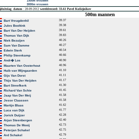
1500m vrouwen
3000m vrouwen
jduitslag
datum
: 28-09-2012
wereldrecord: 33.61 Pavel Kulizjnikov
500m mannen
39.37
Bart Vreugdenhil
39.38
Jules Booltink
39.61
Bart Van Der Heijden
39.83
Thomas Van Dijk
40.26
Niek Bezuijen
40.27
Sam Van Damme
40.54
Edwin Sterk
40.66
Philip Steenkamp
40.90
Andr� Los
40.96
Maarten Van Oosterhout
41.10
Huib van Wijngaarden
41.11
Gijs Van Dorst
41.17
Thijs Van Der Heijden
41.30
Bart Streefkerk
41.45
Richard Van Schie
41.58
Jaap Van Der Meij
41.58
Jesse Claassen
41.62
Martijn Blaas
41.77
Luca van Dijk
42.28
Jorick Duijzer
42.40
Arjan Steenbergen
42.73
Thomas De Mooij
42.75
Peterjan Schakel
42.79
Ard Schakel