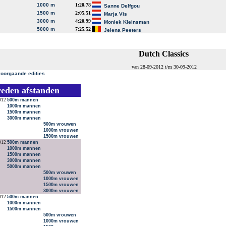
1000 m
1:20.78
Sanne Delfgou
1500 m
2:05.51
Marja Vis
3000 m
4:20.99
Moniek Kleinsman
5000 m
7:25.52
Jelena Peeters
Dutch Classics
van 28-09-2012 t/m 30-09-2012
voorgaande edities
reden afstanden
012
500m mannen
1000m mannen
1500m mannen
3000m mannen
500m vrouwen
1000m vrouwen
1500m vrouwen
012
500m mannen
1000m mannen
1500m mannen
3000m mannen
5000m mannen
500m vrouwen
1000m vrouwen
1500m vrouwen
3000m vrouwen
012
500m mannen
1000m mannen
1500m mannen
500m vrouwen
1000m vrouwen