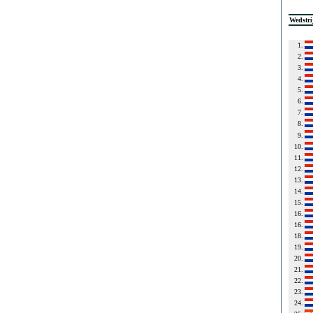
Wedstri
1.
2.
3.
4.
5.
6.
7.
8.
9.
10.
11.
12.
13.
14.
15.
16.
16.
18.
19.
20.
21.
22.
23.
24.