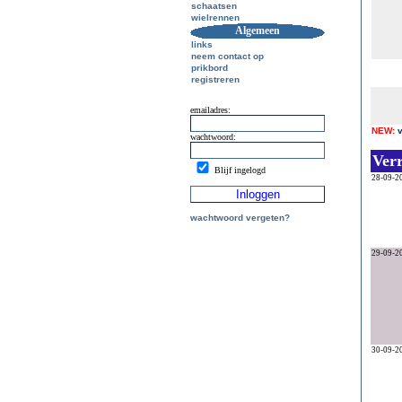
schaatsen
wielrennen
Algemeen
links
neem contact op
prikbord
registreren
emailadres:
NEW:
wachtwoord:
Ver
Blijf ingelogd
28-09-2
wachtwoord vergeten?
29-09-2
30-09-2