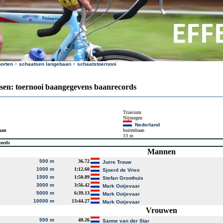
orten
>
schaatsen langebaan
>
schaatstoernooi
sen: toernooi baangegevens baanrecords
Triavium
Nijmegen
Nederland
aan
buitenbaan
13 m
cords
Mannen
500 m
36.72
Jurre Trouw
1000 m
1:12.60
Sjoerd de Vries
1500 m
1:50.89
Stefan Groothuis
3000 m
3:56.42
Mark Ooijevaar
5000 m
6:39.13
Mark Ooijevaar
10000 m
13:44.27
Mark Ooijevaar
Vrouwen
500 m
40.26
Sanne van der Star