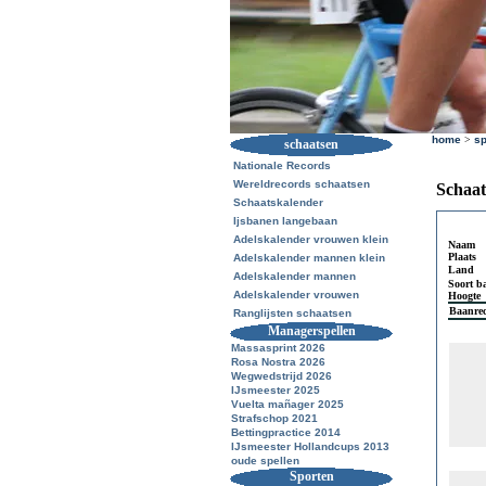
home
>
sp
schaatsen
Nationale Records
Wereldrecords schaatsen
Schaat
Schaatskalender
Ijsbanen langebaan
Adelskalender vrouwen klein
Naam
Plaats
Adelskalender mannen klein
Land
Adelskalender mannen
Soort b
Adelskalender vrouwen
Hoogte
Baanre
Ranglijsten schaatsen
Managerspellen
Massasprint 2026
Rosa Nostra 2026
Wegwedstrijd 2026
IJsmeester 2025
Vuelta mañager 2025
Strafschop 2021
Bettingpractice 2014
IJsmeester Hollandcups 2013
oude spellen
Sporten