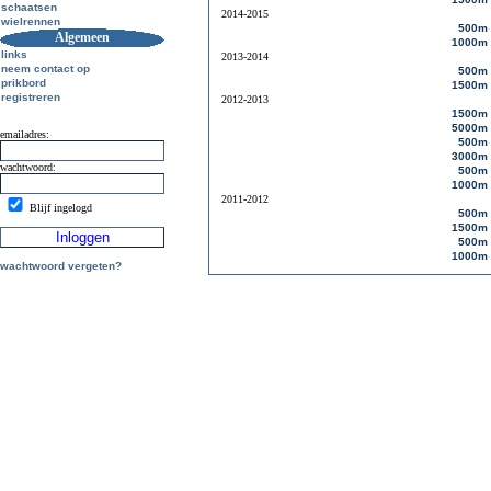
schaatsen
2014-2015
wielrennen
500m
Algemeen
1000m
links
2013-2014
neem contact op
500m
prikbord
1500m
registreren
2012-2013
1500m
5000m
emailadres:
500m
3000m
wachtwoord:
500m
1000m
2011-2012
Blijf ingelogd
500m
1500m
500m
1000m
wachtwoord vergeten?