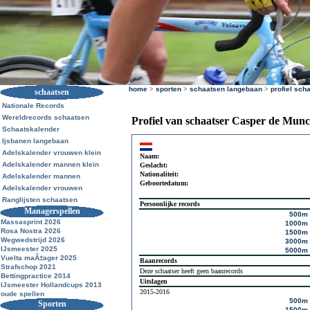
home
>
sporten
>
schaatsen langebaan
>
profiel sch
schaatsen
Nationale Records
Wereldrecords schaatsen
Profiel van schaatser Casper de Mun
Schaatskalender
Ijsbanen langebaan
Adelskalender vrouwen klein
Naam:
Adelskalender mannen klein
Geslacht:
Nationaliteit:
Adelskalender mannen
Geboortedatum:
Adelskalender vrouwen
Ranglijsten schaatsen
Persoonlijke records
Managerspellen
500m
Massasprint 2026
1000m
Rosa Nostra 2026
1500m
Wegwedstrijd 2026
3000m
IJsmeester 2025
5000m
Vuelta maÃ±ager 2025
Baanrecords
Strafschop 2021
Deze schaatser heeft geen baanrecords
Bettingpractice 2014
Uitslagen
IJsmeester Hollandcups 2013
2015-2016
oude spellen
500m
Sporten
1500m