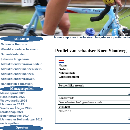
home
>
sporten
>
schaatsen langebaan
>
profiel sch
schaatsen
Nationale Records
Wereldrecords schaatsen
Profiel van schaatser Koen Slootweg
Schaatskalender
Ijsbanen langebaan
Adelskalender vrouwen klein
Naam:
Adelskalender mannen klein
Geslacht:
Nationaliteit:
Adelskalender mannen
Geboortedatum:
Adelskalender vrouwen
Ranglijsten schaatsen
Persoonlijke records
Managerspellen
Massasprint 2026
Rosa Nostra 2026
Baanrecords
Wegwedstrijd 2026
Deze schaatser heeft geen baanrecords
IJsmeester 2025
Uitslagen
Vuelta maÃ±ager 2025
2012-2013
Strafschop 2021
Bettingpractice 2014
IJsmeester Hollandcups 2013
oude spellen
Sporten