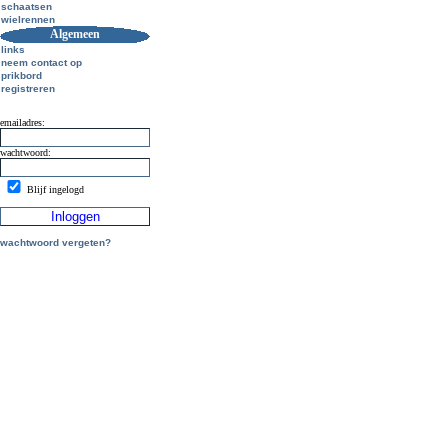
schaatsen
wielrennen
Algemeen
links
neem contact op
prikbord
registreren
emailadres:
wachtwoord:
Blijf ingelogd
wachtwoord vergeten?