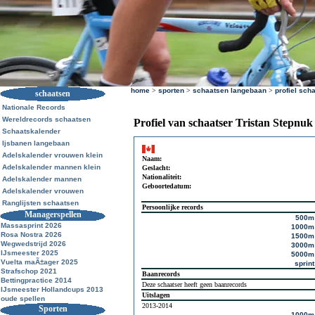
home
>
sporten
>
schaatsen langebaan
>
profiel sch
schaatsen
Nationale Records
Wereldrecords schaatsen
Profiel van schaatser Tristan Stepnuk
Schaatskalender
Ijsbanen langebaan
Adelskalender vrouwen klein
Naam:
Adelskalender mannen klein
Geslacht:
Nationaliteit:
Adelskalender mannen
Geboortedatum:
Adelskalender vrouwen
Ranglijsten schaatsen
Persoonlijke records
Managerspellen
500m
Massasprint 2026
1000m
Rosa Nostra 2026
1500m
Wegwedstrijd 2026
3000m
IJsmeester 2025
5000m
Vuelta maÃ±ager 2025
sprint
Strafschop 2021
Baanrecords
Bettingpractice 2014
Deze schaatser heeft geen baanrecords
IJsmeester Hollandcups 2013
Uitslagen
oude spellen
2013-2014
Sporten
1000m