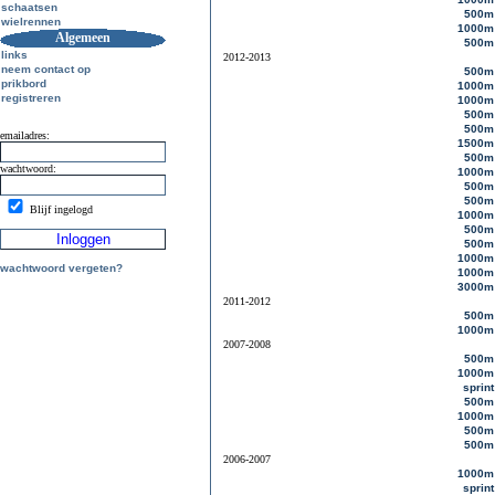
schaatsen
500m
wielrennen
1000m
Algemeen
500m
links
2012-2013
neem contact op
500m
prikbord
1000m
registreren
1000m
500m
500m
emailadres:
1500m
500m
wachtwoord:
1000m
500m
500m
Blijf ingelogd
1000m
500m
500m
1000m
wachtwoord vergeten?
1000m
3000m
2011-2012
500m
1000m
2007-2008
500m
1000m
sprint
500m
1000m
500m
500m
2006-2007
1000m
sprint