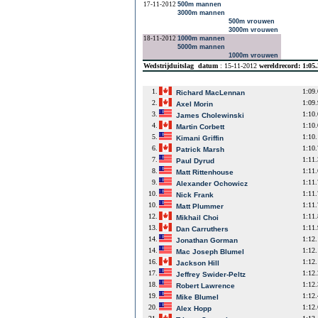
17-11-2012
500m mannen
3000m mannen
500m vrouwen
3000m vrouwen
18-11-2012
1000m mannen
5000m mannen
1000m vrouwen
Wedstrijduitslag
datum
: 15-11-2012
wereldrecord: 1:05
1.
1:09
Richard MacLennan
2.
1:09
Axel Morin
3.
1:10
James Cholewinski
4.
1:10
Martin Corbett
5.
1:10
Kimani Griffin
6.
1:10
Patrick Marsh
7.
1:11
Paul Dyrud
8.
1:11
Matt Rittenhouse
9.
1:11
Alexander Ochowicz
10.
1:11
Nick Frank
10.
1:11
Matt Plummer
12.
1:11
Mikhail Choi
13.
1:11
Dan Carruthers
14.
1:12
Jonathan Gorman
14.
1:12
Mac Joseph Blumel
16.
1:12
Jackson Hill
17.
1:12
Jeffrey Swider-Peltz
18.
1:12
Robert Lawrence
19.
1:12
Mike Blumel
20.
1:12
Alex Hopp