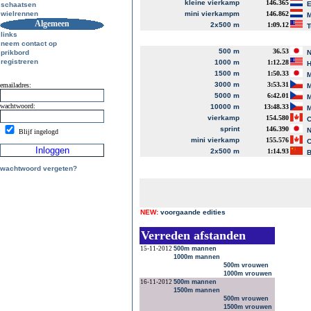
kleine vierkamp
146.365
E
schaatsen
wielrennen
mini vierkampm
146.862
M
Algemeen
2x500 m
1:09.12
T
links
neem contact op
500 m
36.53
prikbord
N
registreren
1000 m
1:12.28
H
1500 m
1:50.33
M
3000 m
3:53.31
emailadres:
M
5000 m
6:42.01
M
wachtwoord:
10000 m
13:48.33
M
vierkamp
154.580
C
sprint
146.390
N
Blijf ingelogd
mini vierkamp
155.576
C
2x500 m
1:14.93
B
wachtwoord vergeten?
NEW:
voorgaande edities
Verreden afstanden
15-11-2012
500m mannen
1000m mannen
500m vrouwen
1000m vrouwen
16-11-2012
500m mannen
1500m mannen
500m vrouwen
1500m vrouwen