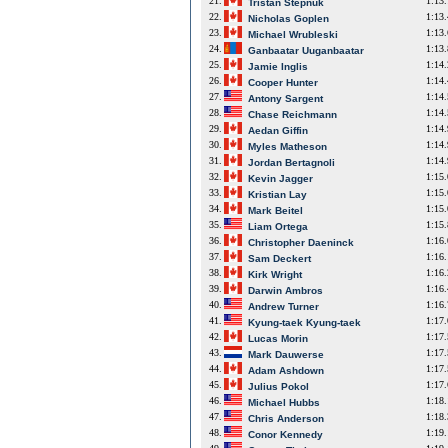
21.
1:13
Tristan Stepnuk
22.
1:13
Nicholas Goplen
23.
1:13
Michael Wrubleski
24.
1:13
Ganbaatar Uuganbaatar
25.
1:14
Jamie Inglis
26.
1:14
Cooper Hunter
27.
1:14
Antony Sargent
28.
1:14
Chase Reichmann
29.
1:14
Aedan Giffin
30.
1:14
Myles Matheson
31.
1:14
Jordan Bertagnoli
32.
1:15
Kevin Jagger
33.
1:15
Kristian Lay
34.
1:15
Mark Beitel
35.
1:15
Liam Ortega
36.
1:16
Christopher Daeninck
37.
1:16
Sam Deckert
38.
1:16
Kirk Wright
39.
1:16
Darwin Ambros
40.
1:16
Andrew Turner
41.
1:17
Kyung-taek Kyung-taek
42.
1:17
Lucas Morin
43.
1:17
Mark Dauwerse
44.
1:17
Adam Ashdown
45.
1:17
Julius Pokol
46.
1:18
Michael Hubbs
47.
1:18
Chris Anderson
48.
1:19
Conor Kennedy