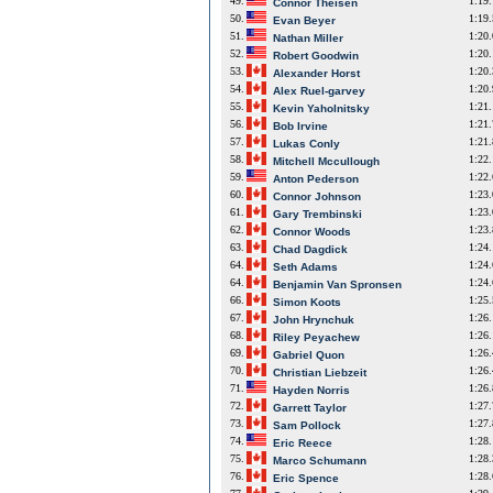
49.
1:19
Connor Theisen
50.
1:19
Evan Beyer
51.
1:20
Nathan Miller
52.
1:20
Robert Goodwin
53.
1:20
Alexander Horst
54.
1:20
Alex Ruel-garvey
55.
1:21
Kevin Yaholnitsky
56.
1:21
Bob Irvine
57.
1:21
Lukas Conly
58.
1:22
Mitchell Mccullough
59.
1:22
Anton Pederson
60.
1:23
Connor Johnson
61.
1:23
Gary Trembinski
62.
1:23
Connor Woods
63.
1:24
Chad Dagdick
64.
1:24
Seth Adams
64.
1:24
Benjamin Van Spronsen
66.
1:25
Simon Koots
67.
1:26
John Hrynchuk
68.
1:26
Riley Peyachew
69.
1:26
Gabriel Quon
70.
1:26
Christian Liebzeit
71.
1:26
Hayden Norris
72.
1:27
Garrett Taylor
73.
1:27
Sam Pollock
74.
1:28
Eric Reece
75.
1:28
Marco Schumann
76.
1:28
Eric Spence