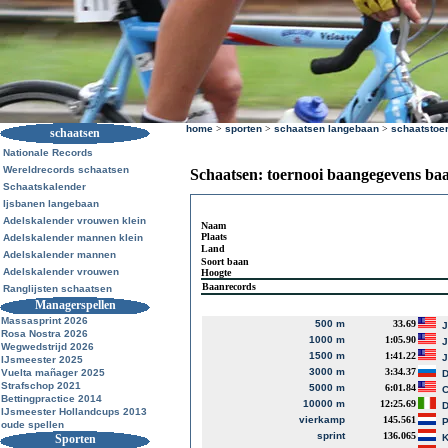
home
>
sporten
>
schaatsen langebaan
>
schaatstoe
schaatsen
Nationale Records
Wereldrecords schaatsen
Schaatsen: toernooi baangegevens ba
Schaatskalender
Ijsbanen langebaan
Adelskalender vrouwen klein
Naam
Plaats
Adelskalender mannen klein
Land
Adelskalender mannen
Soort baan
Adelskalender vrouwen
Hoogte
Baanrecords
Ranglijsten schaatsen
Managerspellen
Massasprint 2026
500 m
33.69
J
Rosa Nostra 2026
1000 m
1:05.90
J
Wegwedstrijd 2026
1500 m
1:41.22
J
IJsmeester 2025
3000 m
3:34.37
Vuelta mañager 2025
D
Strafschop 2021
5000 m
6:01.84
Bettingpractice 2014
10000 m
12:25.69
D
IJsmeester Hollandcups 2013
vierkamp
145.561
P
oude spellen
sprint
136.065
Sporten
K