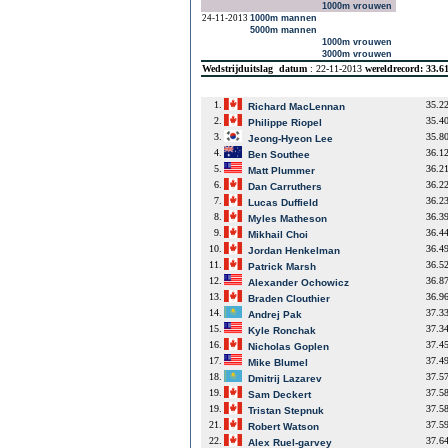
1000m vrouwen
24-11-2013
1000m mannen
5000m mannen
1000m vrouwen
3000m vrouwen
Wedstrijduitslag
datum
: 22-11-2013
wereldrecord: 33.6
1.
35.2
Richard MacLennan
2.
35.4
Philippe Riopel
3.
35.8
Jeong-Hyeon Lee
4.
36.1
Ben Southee
5.
36.2
Matt Plummer
6.
36.2
Dan Carruthers
7.
36.2
Lucas Duffield
8.
36.3
Myles Matheson
9.
36.4
Mikhail Choi
10.
36.4
Jordan Henkelman
11.
36.5
Patrick Marsh
12.
36.8
Alexander Ochowicz
13.
36.9
Braden Clouthier
14.
37.3
Andrej Pak
15.
37.3
Kyle Ronchak
16.
37.4
Nicholas Goplen
17.
37.4
Mike Blumel
18.
37.5
Dmitrij Lazarev
19.
37.5
Sam Deckert
19.
37.5
Tristan Stepnuk
21.
37.5
Robert Watson
22.
37.6
Alex Ruel-garvey