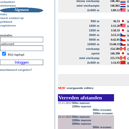
kleine vierkamp
146.365
E
schaatsen
wielrennen
mini vierkampm
146.862
M
Algemeen
2x500 m
1:09.12
T
links
neem contact op
500 m
36.53
prikbord
N
registreren
1000 m
1:12.28
H
1500 m
1:50.33
M
3000 m
3:53.31
emailadres:
M
5000 m
6:42.01
M
wachtwoord:
10000 m
13:48.33
M
vierkamp
154.580
C
sprint
146.390
N
Blijf ingelogd
mini vierkamp
155.576
C
2x500 m
1:14.93
B
wachtwoord vergeten?
NEW:
voorgaande edities
Verreden afstanden
22-11-2013
500m mannen
1500m mannen
500m vrouwen
1500m vrouwen
23-11-2013
500m mannen
1000m mannen
3000m mannen
500m vrouwen