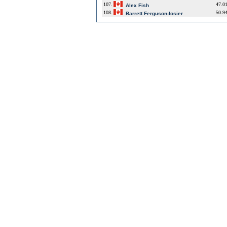
107.
47.0
Alex Fish
108.
50.9
Barrett Ferguson-losier