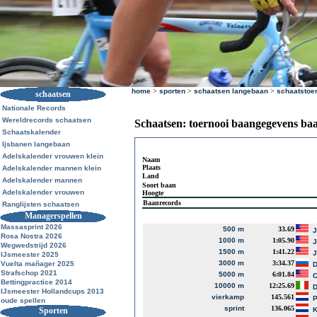
home
>
sporten
>
schaatsen langebaan
>
schaatstoe
schaatsen
Nationale Records
Wereldrecords schaatsen
Schaatsen: toernooi baangegevens ba
Schaatskalender
Ijsbanen langebaan
Adelskalender vrouwen klein
Naam
Plaats
Adelskalender mannen klein
Land
Adelskalender mannen
Soort baan
Adelskalender vrouwen
Hoogte
Baanrecords
Ranglijsten schaatsen
Managerspellen
Massasprint 2026
500 m
33.69
J
Rosa Nostra 2026
1000 m
1:05.90
J
Wegwedstrijd 2026
1500 m
1:41.22
J
IJsmeester 2025
3000 m
3:34.37
Vuelta mañager 2025
D
Strafschop 2021
5000 m
6:01.84
Bettingpractice 2014
10000 m
12:25.69
D
IJsmeester Hollandcups 2013
vierkamp
145.561
P
oude spellen
sprint
136.065
Sporten
K