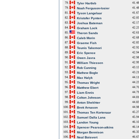
79.
41.4
Tyler Hartleb
79.
41.4
Noah Ferguson-losier
81.
41.6
Tyson Langelaar
82.
42.0
Kristofer Pynten
83.
42.1
Joshua Bateman
84.
42.2
Graham Lock
85.
42.6
Theron Sands
86.
42.6
Caleb Morin
87.
42.8
Graeme Fish
88.
42.9
Teunis Takemori
89.
42.9
Eric Spence
90.
42.9
Owen Javra
91.
42.9
William Thiessen
92.
43.1
Rob Cunning
93.
43.2
Mathew Bogle
94.
44.1
Max Halyk
95.
44.2
Thomas Wright
96.
44.7
Matthew Ebert
97.
44.7
Liam Ennis
98.
44.8
Colton Johnson
99.
44.8
Anton Shekhter
100.
44.9
Brett Arnason
101.
45.2
Thomas Ten Kortenaar
102.
45.9
Samuel Dalla Lana
103.
46.1
Landon Young
104.
46.1
Spencer Pearson-atkins
105.
46.3
Morgan Bennison
106.
46.6
Neal Boisvert