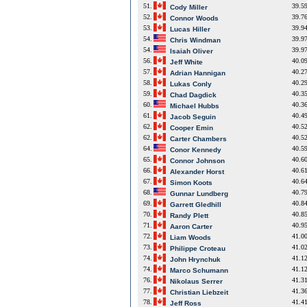
51.
39.5
Cody Miller
52.
39.7
Connor Woods
53.
39.9
Lucas Hiller
54.
39.9
Chris Windman
54.
39.9
Isaiah Oliver
56.
40.0
Jeff White
57.
40.2
Adrian Hannigan
58.
40.2
Lukas Conly
59.
40.3
Chad Dagdick
60.
40.3
Michael Hubbs
61.
40.4
Jacob Seguin
62.
40.5
Cooper Emin
62.
40.5
Carter Chambers
64.
40.5
Conor Kennedy
65.
40.6
Connor Johnson
66.
40.6
Alexander Horst
67.
40.6
Simon Koots
68.
40.7
Gunnar Lundberg
69.
40.8
Garrett Gledhill
70.
40.8
Randy Plett
71.
40.9
Aaron Carter
72.
41.0
Liam Woods
73.
41.0
Philippe Croteau
74.
41.1
John Hrynchuk
74.
41.1
Marco Schumann
76.
41.3
Nikolaus Serrer
77.
41.3
Christian Liebzeit
78.
41.4
Jeff Ross