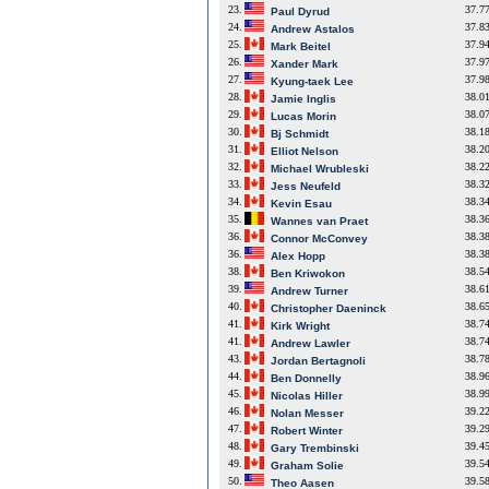
23.
37.7
Paul Dyrud
24.
37.8
Andrew Astalos
25.
37.9
Mark Beitel
26.
37.9
Xander Mark
27.
37.9
Kyung-taek Lee
28.
38.0
Jamie Inglis
29.
38.0
Lucas Morin
30.
38.1
Bj Schmidt
31.
38.2
Elliot Nelson
32.
38.2
Michael Wrubleski
33.
38.3
Jess Neufeld
34.
38.3
Kevin Esau
35.
38.3
Wannes van Praet
36.
38.3
Connor McConvey
36.
38.3
Alex Hopp
38.
38.5
Ben Kriwokon
39.
38.6
Andrew Turner
40.
38.6
Christopher Daeninck
41.
38.7
Kirk Wright
41.
38.7
Andrew Lawler
43.
38.7
Jordan Bertagnoli
44.
38.9
Ben Donnelly
45.
38.9
Nicolas Hiller
46.
39.2
Nolan Messer
47.
39.2
Robert Winter
48.
39.4
Gary Trembinski
49.
39.5
Graham Solie
50.
39.5
Theo Aasen