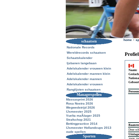
home
>
sp
schaatsen
Nationale Records
Wereldrecords schaatsen
Profie
Schaatskalender
Ijsbanen langebaan
Adelskalender vrouwen klein
Naam:
Adelskalender mannen klein
Geslach
National
Adelskalender mannen
Geboor
Adelskalender vrouwen
Ranglijsten schaatsen
Persoon
Managerspellen
Massasprint 2026
Rosa Nostra 2026
Wegwedstrijd 2026
IJsmeester 2025
Vuelta maÃ±ager 2025
Strafschop 2021
Bettingpractice 2014
Baanre
IJsmeester Hollandcups 2013
Deze sch
oude spellen
Uitslag
Sporten
2008-20