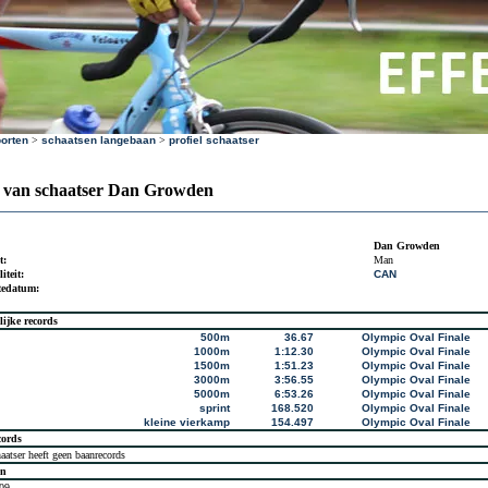
orten
>
schaatsen langebaan
>
profiel schaatser
l van schaatser Dan Growden
Dan Growden
t:
Man
iteit:
CAN
tedatum:
lijke records
500m
36.67
Olympic Oval Finale
1000m
1:12.30
Olympic Oval Finale
1500m
1:51.23
Olympic Oval Finale
3000m
3:56.55
Olympic Oval Finale
5000m
6:53.26
Olympic Oval Finale
sprint
168.520
Olympic Oval Finale
kleine vierkamp
154.497
Olympic Oval Finale
cords
aatser heeft geen baanrecords
en
09