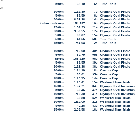
500m
38.10
6e
Time Trials
08
1000m
1:12.30
7e
Olympic Oval Finale
500m
37.59
6e
Olympic Oval Finale
5000m
6:53.26
14e
Olympic Oval Finale
kleine vierkamp
154.497
10e
Olympic Oval Finale
1500m
1:51.23
21e
Olympic Oval Finale
3000m
3:56.55
17e
Olympic Oval Finale
500m
36.67
15e
Olympic Oval Finale
500m
41.55
58e
Time Trials
1500m
1:54.04
12e
Time Trials
07
1000m
1:13.00
30e
Olympic Oval Finale
500m
57.79
98e
Olympic Oval Finale
sprint
168.520
56e
Olympic Oval Finale
500m
37.55
39e
Olympic Oval Finale
1000m
1:13.36
36e
Olympic Oval Finale
1000m
1:14.19
18e
Canada Cup
500m
38.01
35e
Canada Cup
1000m
1:14.35
14e
Canada Cup
1000m
1:14.41
15e
Weekend Time Trials
1500m
1:57.71
34e
Olympic Oval Invitation
500m
39.46
47e
Olympic Oval Invitation
1000m
1:19.30
41e
Olympic Oval Invitation
500m
39.88
52e
Weekend Time Trials
1000m
1:19.60
21e
Weekend Time Trials
500m
40.26
43e
Weekend Time Trials
1500m
2:02.58
16e
Weekend Time Trials