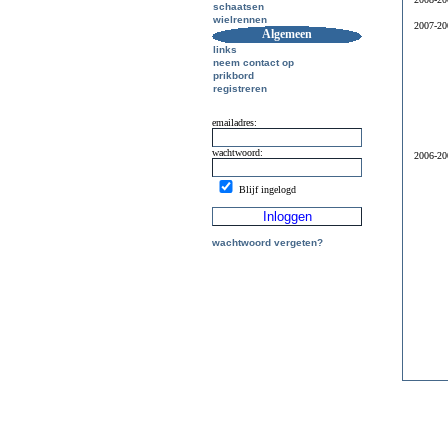
schaatsen
wielrennen
2007-20
Algemeen
links
neem contact op
prikbord
registreren
emailadres:
wachtwoord:
2006-20
Blijf ingelogd
wachtwoord vergeten?