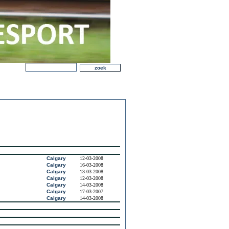
Calgary
12-03-2008
Calgary
16-03-2008
Calgary
13-03-2008
Calgary
12-03-2008
Calgary
14-03-2008
Calgary
17-03-2007
Calgary
14-03-2008