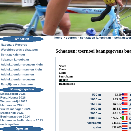
home
>
sporten
>
schaatsen langebaan
>
schaatstoe
schaatsen
Nationale Records
Wereldrecords schaatsen
Schaatsen: toernooi baangegevens ba
Schaatskalender
Ijsbanen langebaan
Adelskalender vrouwen klein
Naam
Plaats
Adelskalender mannen klein
Land
Adelskalender mannen
Soort baan
Adelskalender vrouwen
Hoogte
Baanrecords
Ranglijsten schaatsen
Managerspellen
Massasprint 2026
500 m
33.69
J
Rosa Nostra 2026
1000 m
1:05.90
J
Wegwedstrijd 2026
1500 m
1:41.22
J
IJsmeester 2025
3000 m
3:34.37
Vuelta mañager 2025
D
Strafschop 2021
5000 m
6:01.84
Bettingpractice 2014
10000 m
12:25.69
D
IJsmeester Hollandcups 2013
vierkamp
145.561
P
oude spellen
sprint
136.065
Sporten
K