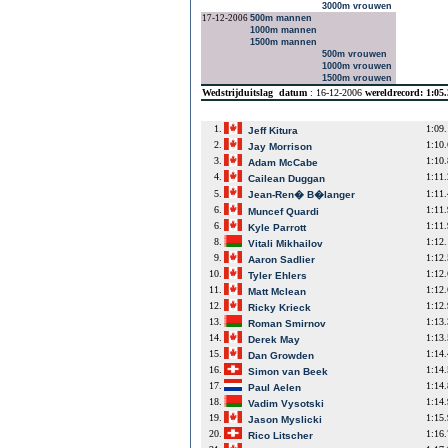
3000m vrouwen
17-12-2006
500m mannen
1000m mannen
1500m mannen
500m vrouwen
1000m vrouwen
1500m vrouwen
Wedstrijduitslag
datum
: 16-12-2006
wereldrecord: 1:05
1.
1:09
Jeff Kitura
2.
1:10
Jay Morrison
3.
1:10
Adam McCabe
4.
1:11
Cailean Duggan
5.
1:11
Jean-Ren� B�langer
6.
1:11
Muncef Quardi
6.
1:11
Kyle Parrott
8.
1:12
Vitali Mikhailov
9.
1:12
Aaron Sadlier
10.
1:12
Tyler Ehlers
11.
1:12
Matt Mclean
12.
1:12
Ricky Krieck
13.
1:13
Roman Smirnov
14.
1:13
Derek May
15.
1:14
Dan Growden
16.
1:14
Simon van Beek
17.
1:14
Paul Aelen
18.
1:14
Vadim Vysotski
19.
1:15
Jason Myslicki
20.
1:16
Rico Litscher