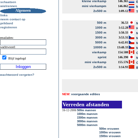
kleine vierkamp
146.365
E
schaatsen
wielrennen
mini vierkampm
146.862
M
Algemeen
2x500 m
1:09.12
T
links
neem contact op
500 m
36.53
prikbord
N
registreren
1000 m
1:12.28
H
1500 m
1:50.33
M
3000 m
3:53.31
emailadres:
M
5000 m
6:42.01
M
wachtwoord:
10000 m
13:48.33
M
vierkamp
154.580
C
sprint
146.390
N
Blijf ingelogd
mini vierkamp
155.576
C
2x500 m
1:14.93
B
wachtwoord vergeten?
NEW:
voorgaande edities
Verreden afstanden
16-12-2006
500m mannen
1000m mannen
1500m mannen
3000m mannen
5000m mannen
500m vrouwen
1000m vrouwen
1500m vrouwen