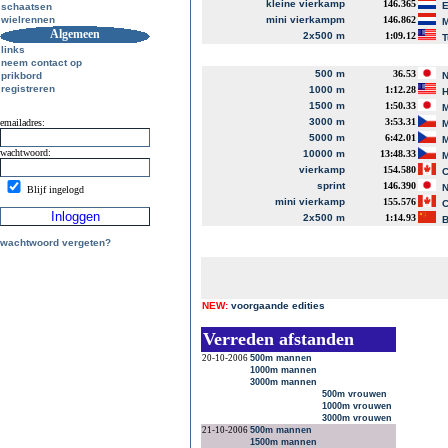
kleine vierkamp
146.365
E
schaatsen
wielrennen
mini vierkampm
146.862
M
Algemeen
2x500 m
1:09.12
T
links
neem contact op
500 m
36.53
prikbord
N
registreren
1000 m
1:12.28
H
1500 m
1:50.33
M
3000 m
3:53.31
emailadres:
M
5000 m
6:42.01
M
wachtwoord:
10000 m
13:48.33
M
vierkamp
154.580
C
sprint
146.390
N
Blijf ingelogd
mini vierkamp
155.576
C
2x500 m
1:14.93
B
wachtwoord vergeten?
NEW:
voorgaande edities
Verreden afstanden
20-10-2006
500m mannen
1000m mannen
3000m mannen
500m vrouwen
1000m vrouwen
3000m vrouwen
21-10-2006
500m mannen
1500m mannen