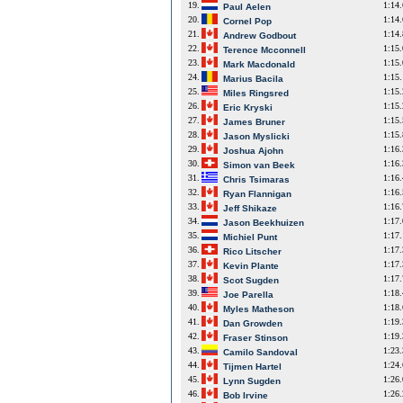
19.
1:14
Paul Aelen
20.
1:14
Cornel Pop
21.
1:14
Andrew Godbout
22.
1:15
Terence Mcconnell
23.
1:15
Mark Macdonald
24.
1:15
Marius Bacila
25.
1:15
Miles Ringsred
26.
1:15
Eric Kryski
27.
1:15
James Bruner
28.
1:15
Jason Myslicki
29.
1:16
Joshua Ajohn
30.
1:16
Simon van Beek
31.
1:16
Chris Tsimaras
32.
1:16
Ryan Flannigan
33.
1:16
Jeff Shikaze
34.
1:17
Jason Beekhuizen
35.
1:17
Michiel Punt
36.
1:17
Rico Litscher
37.
1:17
Kevin Plante
38.
1:17
Scot Sugden
39.
1:18
Joe Parella
40.
1:18
Myles Matheson
41.
1:19
Dan Growden
42.
1:19
Fraser Stinson
43.
1:23
Camilo Sandoval
44.
1:24
Tijmen Hartel
45.
1:26
Lynn Sugden
46.
1:26
Bob Irvine