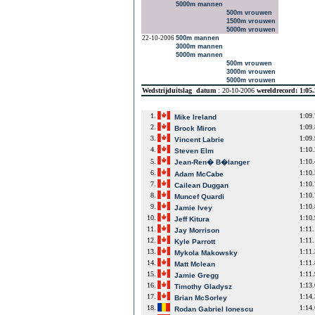
5000m mannen
500m vrouwen
1500m vrouwen
5000m vrouwen
22-10-2006
500m mannen
3000m mannen
5000m mannen
500m vrouwen
3000m vrouwen
5000m vrouwen
Wedstrijduitslag
datum
: 20-10-2006
wereldrecord: 1:05
1.
1:09
Mike Ireland
2.
1:09
Brock Miron
3.
1:09
Vincent Labrie
4.
1:10
Steven Elm
5.
1:10
Jean-Ren� B�langer
6.
1:10
Adam McCabe
7.
1:10
Cailean Duggan
8.
1:10
Muncef Quardi
9.
1:10
Jamie Ivey
10.
1:10
Jeff Kitura
11.
1:11
Jay Morrison
12.
1:11
Kyle Parrott
13.
1:11
Mykola Makowsky
14.
1:11
Matt Mclean
15.
1:11
Jamie Gregg
16.
1:13
Timothy Gladysz
17.
1:14
Brian McSorley
18.
1:14
Rodan Gabriel Ionescu