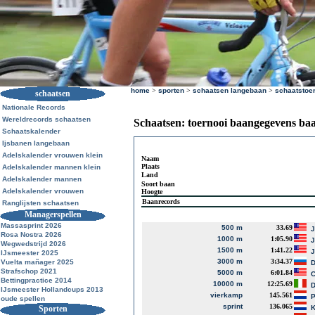
home
>
sporten
>
schaatsen langebaan
>
schaatstoe
schaatsen
Nationale Records
Wereldrecords schaatsen
Schaatsen: toernooi baangegevens ba
Schaatskalender
Ijsbanen langebaan
Adelskalender vrouwen klein
Naam
Plaats
Adelskalender mannen klein
Land
Adelskalender mannen
Soort baan
Adelskalender vrouwen
Hoogte
Baanrecords
Ranglijsten schaatsen
Managerspellen
Massasprint 2026
500 m
33.69
J
Rosa Nostra 2026
1000 m
1:05.90
J
Wegwedstrijd 2026
1500 m
1:41.22
J
IJsmeester 2025
3000 m
3:34.37
Vuelta mañager 2025
D
Strafschop 2021
5000 m
6:01.84
Bettingpractice 2014
10000 m
12:25.69
D
IJsmeester Hollandcups 2013
vierkamp
145.561
P
oude spellen
sprint
136.065
Sporten
K