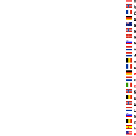
M
j
W
m
b
p
K
t
m
d
m
a
p
c
e
S
e
a
T
m
j
a
B