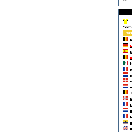
kopm
mee
r
F
j
t
i
p
m
m
o
J
t
L
t
K
r
t