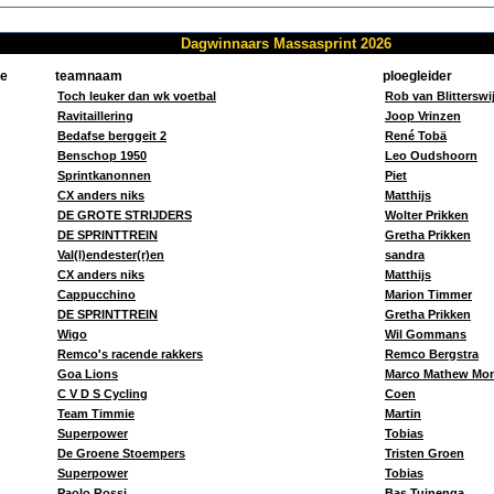
Dagwinnaars Massasprint 2026
pe
teamnaam
ploegleider
Toch leuker dan wk voetbal
Rob van Blitterswi
Ravitaillering
Joop Vrinzen
Bedafse berggeit 2
René Tobä
Benschop 1950
Leo Oudshoorn
Sprintkanonnen
Piet
CX anders niks
Matthijs
DE GROTE STRIJDERS
Wolter Prikken
DE SPRINTTREIN
Gretha Prikken
Val(l)endester(r)en
sandra
CX anders niks
Matthijs
Cappucchino
Marion Timmer
DE SPRINTTREIN
Gretha Prikken
Wigo
Wil Gommans
Remco's racende rakkers
Remco Bergstra
Goa Lions
Marco Mathew Mon
C V D S Cycling
Coen
Team Timmie
Martin
Superpower
Tobias
De Groene Stoempers
Tristen Groen
Superpower
Tobias
Paolo Rossi
Bas Tuinenga