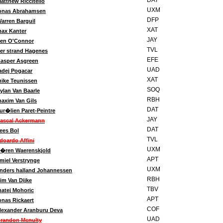
DAT
atthew Riccitello
UXM
onas Abrahamsen
DFP
arren Barguil
XAT
ax Kanter
JAY
en O'Connor
TVL
er strand Hagenes
EFE
asper Asgreen
UAD
adej Pogacar
XAT
ike Teunissen
SOQ
ylan Van Baarle
RBH
axim Van Gils
DAT
ur�lien Paret-Peintre
JAY
ascal Ackermann
DAT
ees Bol
TVL
doardo Affini
UXM
�ren Waerenskjold
APT
miel Verstrynge
UXM
nders halland Johannessen
RBH
im Van Dijke
TBV
atej Mohoric
APT
onas Rickaert
COF
lexander Aranburu Deva
UAD
randon Mcnulty