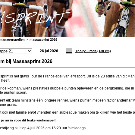
managerspellen
massasprint 2026
>
26 jul 2026
Thoiry - Paris (130 km)
m bij Massasprint 2026
print is het gratis Tour de France-spel van effesport. Dit is de 23 editie van dit M
 heeft.
er de kopman, wiens prestaties dubbele punten opleveren en de bergkoning, die i
e punten scoort.
eft elk team minstens één jongere renner, wiens punten met een factor anderhalf w
me gratis.
t ook met familie en/of vrienden een subleague maken om te kijken wie het beste p
f je nu in voor dit leuke wielrenspel!
chrijving sluit op 4 juli 2026 om 16:20 uur 's middags.