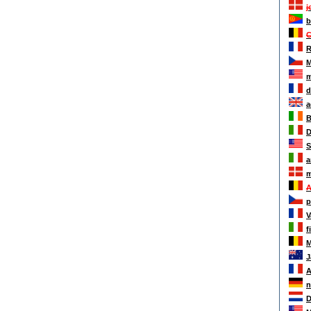
j
b
C
R
M
m
d
a
B
D
S
a
m
A
p
V
f
M
J
A
n
D