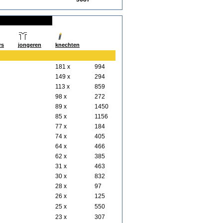
rs
jongeren
knechten
181 x
994
149 x
294
113 x
859
98 x
272
89 x
1450
85 x
1156
77 x
184
74 x
405
64 x
466
62 x
385
31 x
463
30 x
832
28 x
97
26 x
125
25 x
550
23 x
307