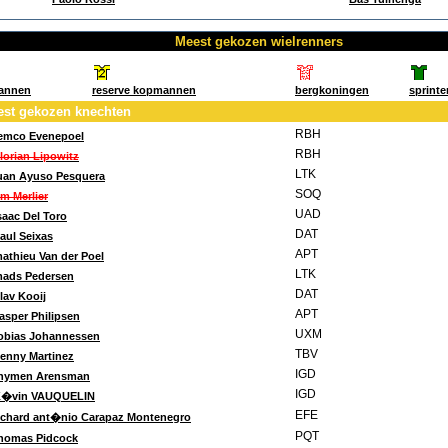
Meest gekozen wielrenners
annen
reserve kopmannen
bergkoningen
sprinte
st gekozen knechten
RBH
emco Evenepoel
RBH
lorian Lipowitz
LTK
uan Ayuso Pesquera
SOQ
im Merlier
UAD
saac Del Toro
DAT
aul Seixas
APT
athieu Van der Poel
LTK
ads Pedersen
DAT
lav Kooij
APT
asper Philipsen
UXM
obias Johannessen
TBV
enny Martinez
IGD
hymen Arensman
IGD
�vin VAUQUELIN
EFE
ichard ant�nio Carapaz Montenegro
PQT
homas Pidcock