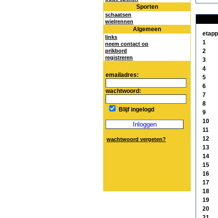
Sporten
schaatsen
wielrennen
Algemeen
etap
links
1
neem contact op
prikbord
2
registreren
3
4
emailadres:
5
6
wachtwoord:
7
8
Blijf ingelogd
9
10
11
12
wachtwoord vergeten?
13
14
15
16
17
18
19
20
21