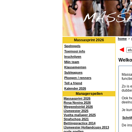
home
>
Massasprint 2026
Spelregels
Toernooi info
Inschrijven
Welko
Mijn team
Klassementen
Subleagues
Massas
Ploegen / renners
functie
Tell a friend
Zo is 
Kalender 2026
dubbel
Managerspellen
Ook he
Massasprint 2026
deelna
Rosa Nostra 2026
Wegwedstrijd 2026
Je kun
IJsmeester 2025
Vuelta mañager 2025
Schrij
Strafschop 2021
Bettingpractice 2014
De ins
IJsmeester Hollandcups 2013
oude spellen