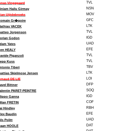
TVL
onas Vingegaard
NSN
iniam Hailu Girmay
MOV
ian Uijtdebroeks
GFC
omain Gr�goire
LTK
athias VACEK
TVL
atteo Jorgenson
IGD
orian Godon
UAD
dam Yates
EFE
en HEALY
TVL
avide Piganzoli
TVL
epp Kuss
TBV
ntonio Tiberi
LTK
attias Skjelmose Jensen
LOI
rnaud DE LIE
DFP
avel Bittner
SOQ
alentin PARET-PEINTRE
IGD
ilippo Ganna
COF
ilan FRETIN
RBH
ai Hindley
EFE
lex Baudin
UAD
ils Politt
DAT
aan HOOLE