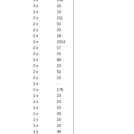
3 x
158
3 x
15
2 x
15
2 x
211
2 x
53
2 x
23
2 x
18
2 x
1514
2 x
17
2 x
15
2 x
80
2 x
23
2 x
52
2 x
15
1 x
-
1 x
178
1 x
23
1 x
23
1 x
15
1 x
43
1 x
15
1 x
22
1 x
30