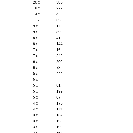
20 x
385
18 x
272
14 x
4
11 x
65
9 x
111
9 x
89
8 x
41
8 x
144
7 x
16
7 x
242
6 x
205
6 x
73
5 x
444
5 x
-
5 x
81
5 x
199
5 x
67
4 x
176
4 x
112
3 x
137
3 x
15
3 x
19