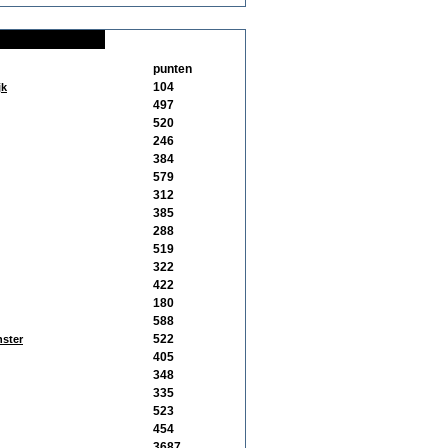
punten
104
jk
497
520
246
384
579
312
385
288
519
322
422
180
588
522
ster
405
348
335
523
454
3687