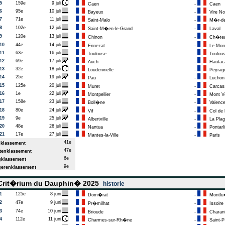
5
159e
9 juli
Caen
-
Caen
6
95e
10 juli
Bayeux
-
Vire No
7
71e
11 juli
Saint-Malo
-
M�r-de-
8
102e
12 juli
Saint-M�en-le-Grand
-
Laval
9
120e
13 juli
Chinon
-
Ch�tea
10
44e
14 juli
Ennezat
-
Le Mont
11
63e
16 juli
Toulouse
-
Toulou
12
69e
17 juli
Auch
-
Hautac
13
32e
18 juli
Loudenvielle
-
Peyrag
14
25e
19 juli
Pau
-
Luchon-
15
125e
20 juli
Muret
-
Carcas
16
1e
22 juli
Montpellier
-
Mont V
17
158e
23 juli
Boll�ne
-
Valenc
18
80e
24 juli
Vif
-
Col de 
19
9e
25 juli
Albertville
-
La Plag
20
48e
26 juli
Nantua
-
Pontarli
21
17e
27 juli
Mantes-la-Ville
-
Paris
41e
klassement
47e
enklassement
6e
klassement
9e
erenklassement
rit�rium du Dauphin� 2025
historie
1
125e
8 juni
Dom�rat
-
Montlu
2
47e
9 juni
Pr�milhat
-
Issoire
3
74e
10 juni
Brioude
-
Charan
4
112e
11 juni
Charmes-sur-Rh�ne
-
Saint-P