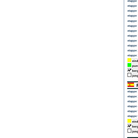
etappe 
etappe 
etappe 
etappe 
etappe 
etappe 
etappe 
etappe 
etappe 
etappe 
etappe 
etappe 
eind
punt
berg
jong
R
etappe 
etappe 
etappe 
etappe 
etappe 
etappe 
eind
berg
jong