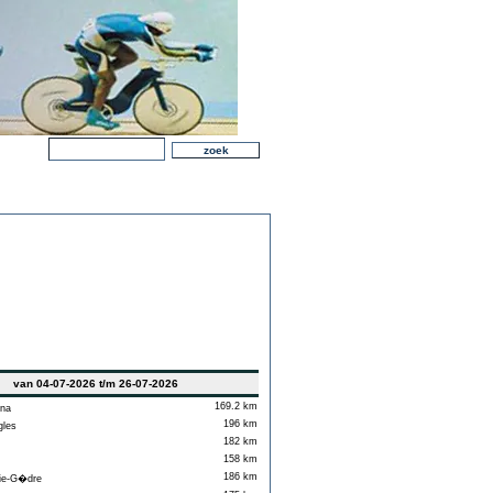
van 04-07-2026 t/m 26-07-2026
169.2 km
na
196 km
les
182 km
158 km
186 km
ie-G�dre