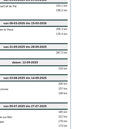
153.1 km
a/Coll de Pal
158.2 km
van 08-03-2026 t/m 15-03-2026
206.3 km
er-le-Vieux
179.3 km
van 21-09-2025 t/m 28-09-2025
267.5 km
datum: 12-09-2025
216 km
c
van 23-08-2025 t/m 14-09-2025
200 km
157 km
Limone
139 km
van 05-07-2025 t/m 27-07-2025
185 km
212 km
e-sur-Mer
178 km
que
173 km