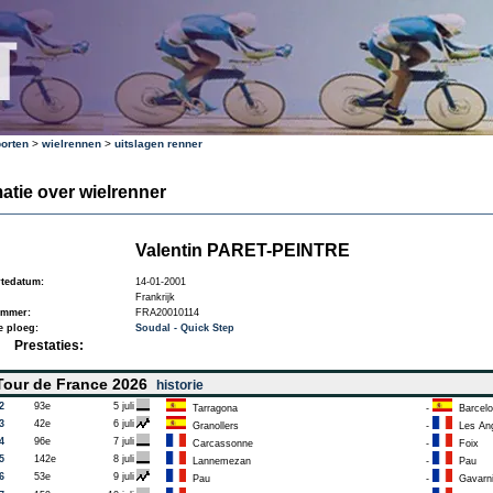
orten
>
wielrennen
>
uitslagen renner
atie over wielrenner
Valentin PARET-PEINTRE
tedatum:
14-01-2001
Frankrijk
ummer:
FRA20010114
e ploeg:
Soudal - Quick Step
Prestaties:
our de France 2026
historie
2
93e
5 juli
Tarragona
-
Barcelo
3
42e
6 juli
Granollers
-
Les Ang
4
96e
7 juli
Carcassonne
-
Foix
5
142e
8 juli
Lannemezan
-
Pau
6
53e
9 juli
Pau
-
Gavarn