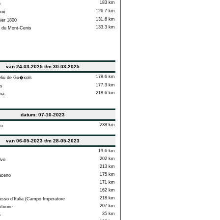
183 km
n
126.7 km
ux
131.6 km
ier 1800
133.3 km
 du Mont-Cenis
van 24-03-2025 t/m 30-03-2025
178.6 km
liu de Gu�xols
177.3 km
s
218.6 km
na
datum: 07-10-2023
238 km
o
van 06-05-2023 t/m 28-05-2023
19.6 km
202 km
lvo
213 km
175 km
aceno
171 km
162 km
218 km
so d'Italia (Campo Imperatore
207 km
brone
35 km
a