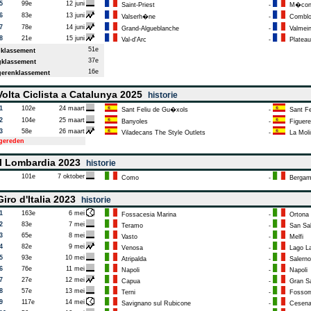
5
99e
12 juni
Saint-Priest
-
M�co
6
83e
13 juni
Valserh�ne
-
Comblo
7
78e
14 juni
Grand-Algueblanche
-
Valmein
8
21e
15 juni
Val-d'Arc
-
Plateau
51e
klassement
37e
klassement
16e
erenklassement
olta Ciclista a Catalunya 2025
historie
1
102e
24 maart
Sant Feliu de Gu�xols
-
Sant Fe
2
104e
25 maart
Banyoles
-
Figuere
3
58e
26 maart
Viladecans The Style Outlets
-
La Moli
tgereden
l Lombardia 2023
historie
101e
7 oktober
Como
-
Bergam
iro d'Italia 2023
historie
1
163e
6 mei
Fossacesia Marina
-
Ortona
2
83e
7 mei
Teramo
-
San Sa
3
65e
8 mei
Vasto
-
Melfi
4
82e
9 mei
Venosa
-
Lago L
5
93e
10 mei
Atripalda
-
Salerno
6
76e
11 mei
Napoli
-
Napoli
7
27e
12 mei
Capua
-
Gran Sas
8
57e
13 mei
Terni
-
Fossom
9
117e
14 mei
Savignano sul Rubicone
-
Cesen