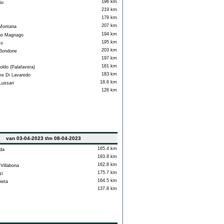
196 km
io
219 km
179 km
207 km
Montana
194 km
o Magnago
195 km
o
203 km
Bondone
197 km
161 km
oldo (Palafavera)
183 km
e Di Lavaredo
18.6 km
ussari
126 km
van 03-04-2023 t/m 08-04-2023
165.4 km
da
193.8 km
162.8 km
illabona
175.7 km
zi
164.5 km
ieta
137.8 km