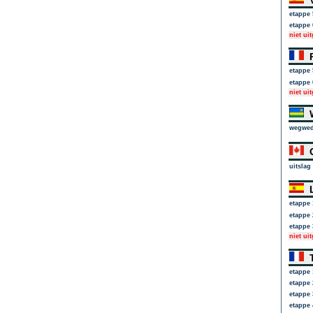
V
etappe 
etappe 
niet ui
P
etappe 
etappe 
niet ui
W
wegwed
G
uitslag
L
etappe 
etappe 
etappe 
niet ui
T
etappe 
etappe 
etappe 
etappe 