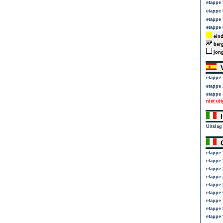
etappe 
etappe 
etappe 
etappe 
eind
berg
jong
V
etappe 
etappe 
etappe 
niet ui
I
Uitslag
G
etappe 
etappe 
etappe 
etappe 
etappe 
etappe 
etappe 
etappe 
etappe 