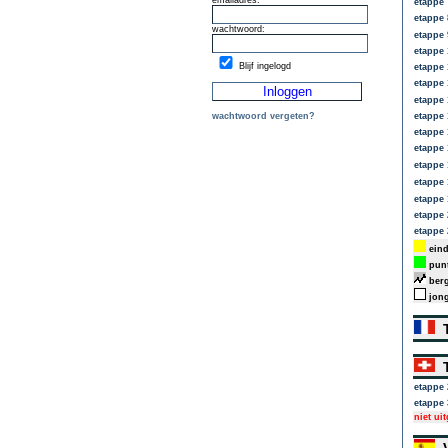
emailadres:
etappe 
etappe 
wachtwoord:
etappe 
etappe 
Blijf ingelogd
etappe 
etappe 
etappe 
wachtwoord vergeten?
etappe 
etappe 
etappe 
etappe 
etappe 
etappe 
etappe 
etappe 
eind
punt
berg
jong
T
T
etappe 
etappe 
niet ui