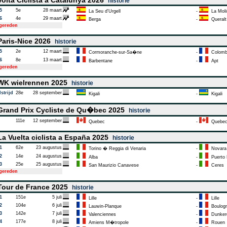
olta Ciclista a Catalunya 2026
historie
5
5e
28 maart
La Seu d'Urgell
-
La Molin
6
4e
29 maart
Berga
-
Queralt
tgereden
aris-Nice 2026
historie
5
2e
12 maart
Cormoranche-sur-Sa�ne
-
Colombi
6
8e
13 maart
Barbentane
-
Apt
tgereden
K wielrennen 2025
historie
strijd
28e
28 september
Kigali
-
Kigali
rand Prix Cycliste de Qu�bec 2025
historie
111e
12 september
Quebec
-
Quebe
a Vuelta ciclista a España 2025
historie
1
62e
23 augustus
Torino � Reggia di Venaria
-
Novara
2
14e
24 augustus
Alba
-
Puerto 
3
25e
25 augustus
San Maurizio Canavese
-
Ceres
tgereden
our de France 2025
historie
1
151e
5 juli
Lille
-
Lille
2
104e
6 juli
Lauwin-Planque
-
Boulogn
3
142e
7 juli
Valenciennes
-
Dunker
4
177e
8 juli
Amiens M�tropole
-
Rouen