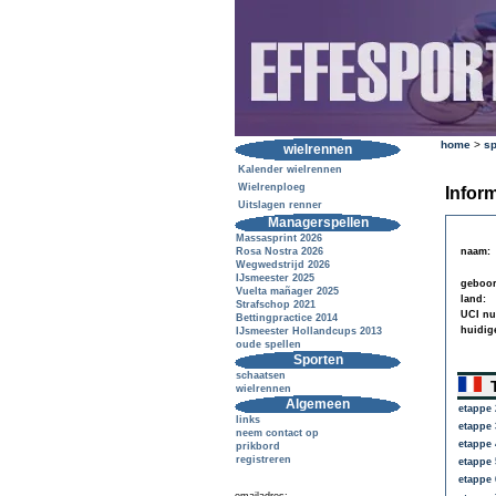
home
>
sp
wielrennen
Kalender wielrennen
Wielrenploeg
Inform
Uitslagen renner
Managerspellen
Massasprint 2026
Rosa Nostra 2026
naam:
Wegwedstrijd 2026
IJsmeester 2025
geboor
Vuelta mañager 2025
land:
Strafschop 2021
UCI n
Bettingpractice 2014
huidig
IJsmeester Hollandcups 2013
oude spellen
Sporten
schaatsen
T
wielrennen
Algemeen
etappe 
links
etappe 
neem contact op
etappe 
prikbord
registreren
etappe 
etappe 