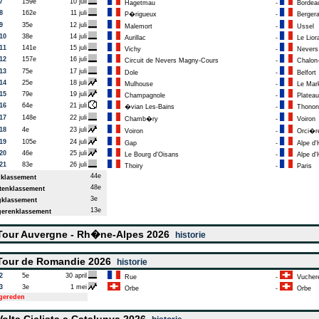
7
159e
10 juli
Hagetmau
-
Bordea
8
162e
11 juli
P�rigueux
-
Berger
9
35e
12 juli
Malemort
-
Ussel
10
38e
14 juli
Aurillac
-
Le Lior
11
141e
15 juli
Vichy
-
Nevers
12
157e
16 juli
Circuit de Nevers Magny-Cours
-
Chalon-
13
75e
17 juli
Dole
-
Belfort
14
25e
18 juli
Mulhouse
-
Le Mark
15
79e
19 juli
Champagnole
-
Plateau
16
64e
21 juli
�vian Les-Bains
-
Thonon 
17
148e
22 juli
Chamb�ry
-
Voiron
18
4e
23 juli
Voiron
-
Orci�re
19
105e
24 juli
Gap
-
Alpe d'
20
46e
25 juli
Le Bourg d'Oisans
-
Alpe d'
21
83e
26 juli
Thoiry
-
Paris
44e
klassement
48e
enklassement
3e
klassement
13e
erenklassement
our Auvergne - Rh�ne-Alpes 2026
historie
our de Romandie 2026
historie
2
5e
30 april
Rue
-
Vucher
3
3e
1 mei
Orbe
-
Orbe
tgereden