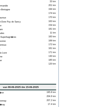
33 km
201 km
rmandie
194 km
Bretagne
174 km
170 km
uroux
163 km
-Dore Puy de Sancy
154 km
se
181 km
am
11 km
udes
183 km
Superbagn�res
169 km
sonne
172 km
entoux
161 km
e
171 km
la Loze
130 km
ne
185 km
er
120 km
van 08-06-2025 t/m 15-06-2025
195.8 km
�on
204.6 km
207.2 km
tonnay
17.4 km
�ray