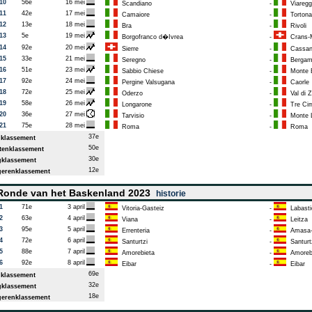
10
56e
16 mei
Scandiano
-
Viaregg
11
42e
17 mei
Camaiore
-
Tortona
12
13e
18 mei
Bra
-
Rivoli
13
5e
19 mei
Borgofranco d�Ivrea
-
Crans-
14
92e
20 mei
Sierre
-
Cassan
15
33e
21 mei
Seregno
-
Bergam
16
51e
23 mei
Sabbio Chiese
-
Monte 
17
92e
24 mei
Pergine Valsugana
-
Caorle
18
72e
25 mei
Oderzo
-
Val di Z
19
58e
26 mei
Longarone
-
Tre Cim
20
36e
27 mei
Tarvisio
-
Monte L
21
75e
28 mei
Roma
-
Roma
37e
klassement
50e
enklassement
30e
klassement
12e
erenklassement
onde van het Baskenland 2023
historie
1
71e
3 april
Vitoria-Gasteiz
-
Labasti
2
63e
4 april
Viana
-
Leitza
3
95e
5 april
Errenteria
-
Amasa-V
4
72e
6 april
Santurtzi
-
Santurt
5
88e
7 april
Amorebieta
-
Amoreb
6
92e
8 april
Eibar
-
Eibar
69e
klassement
32e
klassement
18e
erenklassement