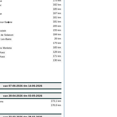
175 km
ux
182 km
ac
185 km
167 km
an
161 km
181 km
sur-Sa�ne
205 km
155 km
stein
184 km
 de Solaison
26 km
Les-Bains
175 km
185 km
s Merlette
128 km
Huez
171 km
Huez
130 km
van 07-06-2026 t/m 14-06-2026
van 28-04-2026 t/m 03-05-2026
173,1 km
ens
176,6 km
van 23-03-2026 t/m 29-03-2026