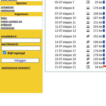
05-07
etappe 7
25 km
Sporten
schaatsen
06-07
etappe 8
176 km
wielrennen
07-07
etappe 9
199 km
Algemeen
09-07
etappe 10
187 km
links
neem contact op
10-07
etappe 11
211 km
prikbord
11-07
etappe 12
204 km
registreren
12-07
etappe 13
171 km
emailadres:
13-07
etappe 14
152 km
14-07
etappe 15
198 km
wachtwoord:
16-07
etappe 16
187 km
17-07
etappe 17
178 km
Blijf ingelogd
18-07
etappe 18
179 km
19-07
etappe 19
145 km
20-07
etappe 20
133 km
21-07
etappe 21
34 km
wachtwoord vergeten?