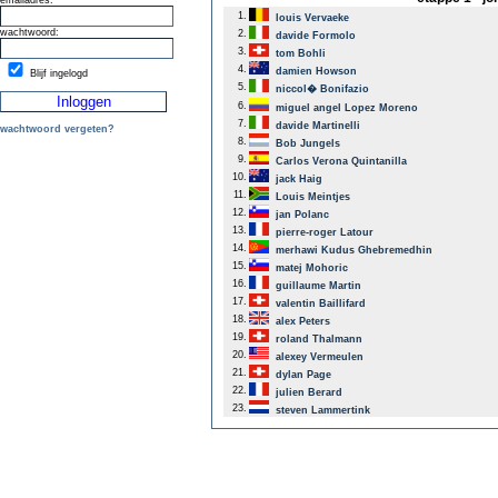
emailadres:
1.
louis Vervaeke
wachtwoord:
2.
davide Formolo
3.
tom Bohli
4.
damien Howson
Blijf ingelogd
5.
niccol� Bonifazio
6.
miguel angel Lopez Moreno
7.
davide Martinelli
wachtwoord vergeten?
8.
Bob Jungels
9.
Carlos Verona Quintanilla
10.
jack Haig
11.
Louis Meintjes
12.
jan Polanc
13.
pierre-roger Latour
14.
merhawi Kudus Ghebremedhin
15.
matej Mohoric
16.
guillaume Martin
17.
valentin Baillifard
18.
alex Peters
19.
roland Thalmann
20.
alexey Vermeulen
21.
dylan Page
22.
julien Berard
23.
steven Lammertink